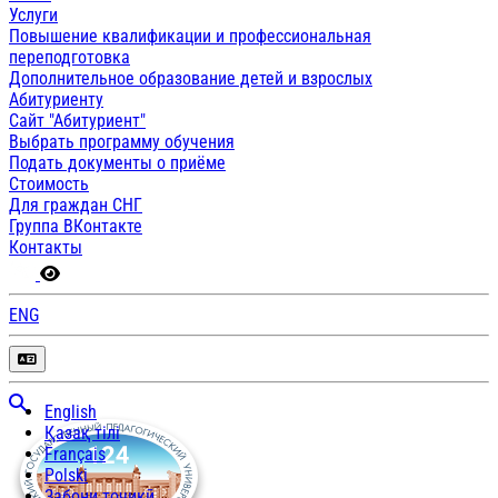
Услуги
Повышение квалификации и профессиональная
переподготовка
Дополнительное образование детей и взрослых
Абитуриенту
Сайт "Абитуриент"
Выбрать программу обучения
Подать документы о приёме
Стоимость
Для граждан СНГ
Группа ВКонтакте
Контакты
ENG
English
Қазақ тілі
Français
Polski
Забони тоҷикӣ