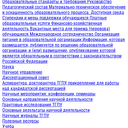
Образовательные стандарты и требования
Руководство
Педагогический состав
Материально-техническое обеспечение
и оснащенность образовательного процесса. Доступная среда
Стипендии и меры поддержки обучающихся
Платные
образовательные услуги
Финансово-хозяйственная
деятельность
Вакантные места для приема (перевода)
обучающихся
Международное сотрудничество
Организация
питания в образовательной организации
Информация, которая
размещается, публикуется по решению образовательной
организации, и (или) размещение, опубликование которой
является обязательным в соответствии с законодательством
Российской Федерации
Наука
Научное управление
Диссертационный совет
Аспирантура, докторантура ТГПУ, прикрепление для работы
над кандидатской диссертацией
Научные мероприятия: конференции, семинары
Основные направления научной деятельности
Грантовые исследования ТГПУ
Основные результаты научной деятельности
Научные журналы ТГПУ
Полезные ресурсы
Учёба