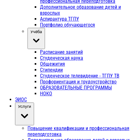
профессиональная переподготовка
Дополнительное образование детей и
взрослых
Аспирантура ТГПУ
Портфолио обучающегося
Учёба
Расписание занятий
Студенческая наука
Общежития
Стипендии
Студенческое телевидение - ТГПУ ТВ
Профориентация и трудоустройство
ОБРАЗОВАТЕЛЬНЫЕ ПРОГРАММЫ
НОКО
ЭИОС
Услуги
Повышение квалификации и профессиональная
переподготовка