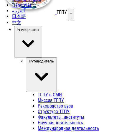
Tiếng Việt
العربية
ТГПУ
Открыть меню
日本語
中文
Университет
Путеводитель
ТГПУ в СМИ
Миссия ТГПУ
Руководство вуза
Структура ТГПУ
Факультеты, институты
Научная деятельность
Международная деятельность