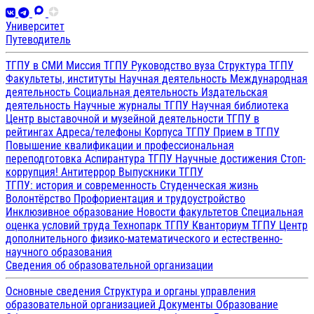
Университет
Путеводитель
ТГПУ в СМИ
Миссия ТГПУ
Руководство вуза
Структура ТГПУ
Факультеты, институты
Научная деятельность
Международная
деятельность
Социальная деятельность
Издательская
деятельность
Научные журналы ТГПУ
Научная библиотека
Центр выставочной и музейной деятельности
ТГПУ в
рейтингах
Адреса/телефоны
Корпуса ТГПУ
Прием в ТГПУ
Повышение квалификации и профессиональная
переподготовка
Аспирантура ТГПУ
Научные достижения
Стоп-
коррупция!
Антитеррор
Выпускники ТГПУ
ТГПУ: история и современность
Студенческая жизнь
Волонтёрство
Профориентация и трудоустройство
Инклюзивное образование
Новости факультетов
Специальная
оценка условий труда
Технопарк ТГПУ
Кванториум ТГПУ
Центр
дополнительного физико-математического и естественно-
научного образования
Сведения об образовательной организации
Основные сведения
Структура и органы управления
образовательной организацией
Документы
Образование