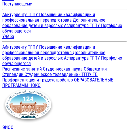
Поступающему
Абитуриенту ТГПУ
Повышение квалификации и
профессиональная переподготовка
Дополнительное
образование детей и взрослых
Аспирантура ТГПУ
Портфолио
обучающегося
Учёба
Абитуриенту ТГПУ
Повышение квалификации и
профессиональная переподготовка
Дополнительное
образование детей и взрослых
Аспирантура ТГПУ
Портфолио
обучающегося
Расписание занятий
Студенческая наука
Общежития
Стипендии
Студенческое телевидение - ТГПУ ТВ
Профориентация и трудоустройство
ОБРАЗОВАТЕЛЬНЫЕ
ПРОГРАММЫ
НОКО
ЭИОС