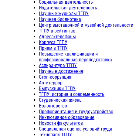
Социальная деятельность
Издательская деятельность
Научные журналы ТГПУ
Научная библиотека
Центр выставочной и музейной деятельности
ТГПУ в рейтингах
Адреса/телефоны
Корпуса ТГПУ
Прием в ТГПУ
Повышение квалификации и
профессиональная переподготовка
Аспирантура ТГПУ
Научные достижения
Стоп-коррупция!
Антитеррор
Выпускники ТГПУ
ТГПУ: история и современность
Студенческая жизнь
Волонтёрство
Профориентация и трудоустройство
Инклюзивное образование
Новости факультетов
Специальная оценка условий труда
Технопарк ТГПУ