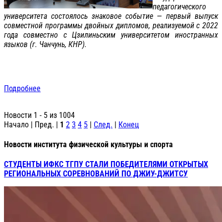
педагогического
университета состоялось знаковое событие — первый выпуск
совместной программы двойных дипломов, реализуемой с 2022
года совместно с Цзилиньским университетом иностранных
языков (г. Чанчунь, КНР).
Подробнее
Новости 1 - 5 из 1004
Начало | Пред. |
1
2
3
4
5
|
След.
|
Конец
Новости института физической культуры и спорта
СТУДЕНТЫ ИФКС ТГПУ СТАЛИ ПОБЕДИТЕЛЯМИ ОТКРЫТЫХ
РЕГИОНАЛЬНЫХ СОРЕВНОВАНИЙ ПО ДЖИУ-ДЖИТСУ