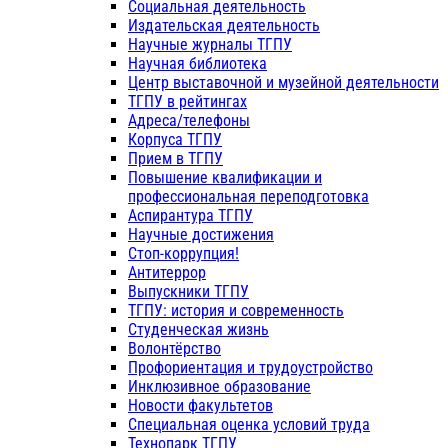
Социальная деятельность
Издательская деятельность
Научные журналы ТГПУ
Научная библиотека
Центр выставочной и музейной деятельности
ТГПУ в рейтингах
Адреса/телефоны
Корпуса ТГПУ
Прием в ТГПУ
Повышение квалификации и
профессиональная переподготовка
Аспирантура ТГПУ
Научные достижения
Стоп-коррупция!
Антитеррор
Выпускники ТГПУ
ТГПУ: история и современность
Студенческая жизнь
Волонтёрство
Профориентация и трудоустройство
Инклюзивное образование
Новости факультетов
Специальная оценка условий труда
Технопарк ТГПУ