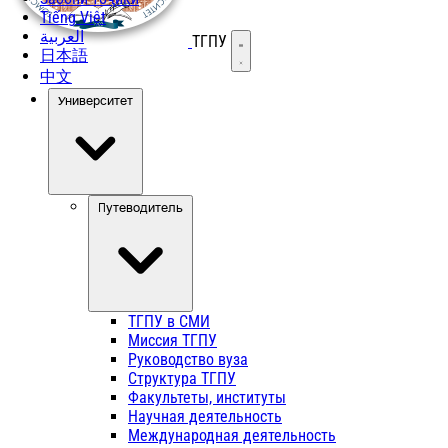
Tiếng Việt
العربية
ТГПУ
Открыть меню
日本語
中文
Университет
Путеводитель
ТГПУ в СМИ
Миссия ТГПУ
Руководство вуза
Структура ТГПУ
Факультеты, институты
Научная деятельность
Международная деятельность