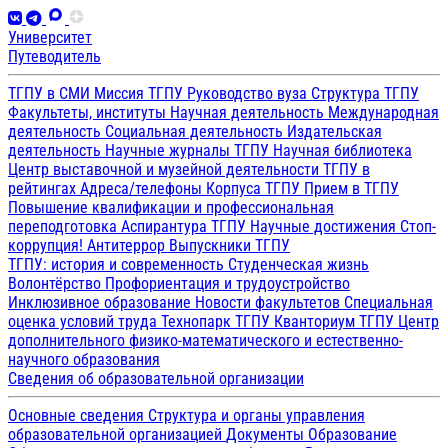
Университет
Путеводитель
ТГПУ в СМИ
Миссия ТГПУ
Руководство вуза
Структура ТГПУ
Факультеты, институты
Научная деятельность
Международная
деятельность
Социальная деятельность
Издательская
деятельность
Научные журналы ТГПУ
Научная библиотека
Центр выставочной и музейной деятельности
ТГПУ в
рейтингах
Адреса/телефоны
Корпуса ТГПУ
Прием в ТГПУ
Повышение квалификации и профессиональная
переподготовка
Аспирантура ТГПУ
Научные достижения
Стоп-
коррупция!
Антитеррор
Выпускники ТГПУ
ТГПУ: история и современность
Студенческая жизнь
Волонтёрство
Профориентация и трудоустройство
Инклюзивное образование
Новости факультетов
Специальная
оценка условий труда
Технопарк ТГПУ
Кванториум ТГПУ
Центр
дополнительного физико-математического и естественно-
научного образования
Сведения об образовательной организации
Основные сведения
Структура и органы управления
образовательной организацией
Документы
Образование