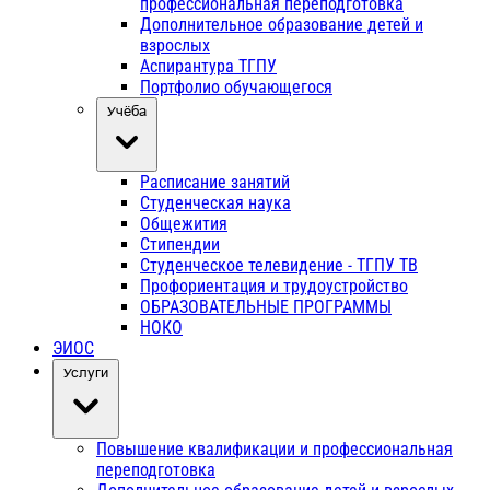
профессиональная переподготовка
Дополнительное образование детей и
взрослых
Аспирантура ТГПУ
Портфолио обучающегося
Учёба
Расписание занятий
Студенческая наука
Общежития
Стипендии
Студенческое телевидение - ТГПУ ТВ
Профориентация и трудоустройство
ОБРАЗОВАТЕЛЬНЫЕ ПРОГРАММЫ
НОКО
ЭИОС
Услуги
Повышение квалификации и профессиональная
переподготовка