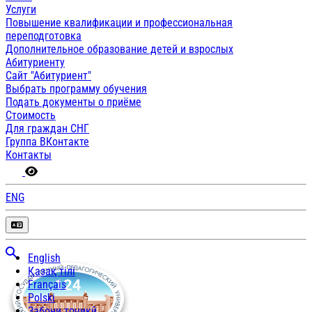
Услуги
Повышение квалификации и профессиональная
переподготовка
Дополнительное образование детей и взрослых
Абитуриенту
Сайт "Абитуриент"
Выбрать программу обучения
Подать документы о приёме
Стоимость
Для граждан СНГ
Группа ВКонтакте
Контакты
ENG
English
Қазақ тілі
Français
Polski
Забони тоҷикӣ