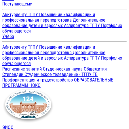
Поступающему
Абитуриенту ТГПУ
Повышение квалификации и
профессиональная переподготовка
Дополнительное
образование детей и взрослых
Аспирантура ТГПУ
Портфолио
обучающегося
Учёба
Абитуриенту ТГПУ
Повышение квалификации и
профессиональная переподготовка
Дополнительное
образование детей и взрослых
Аспирантура ТГПУ
Портфолио
обучающегося
Расписание занятий
Студенческая наука
Общежития
Стипендии
Студенческое телевидение - ТГПУ ТВ
Профориентация и трудоустройство
ОБРАЗОВАТЕЛЬНЫЕ
ПРОГРАММЫ
НОКО
ЭИОС