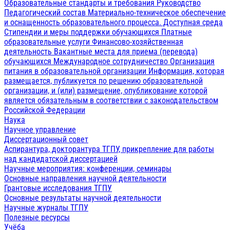
Образовательные стандарты и требования
Руководство
Педагогический состав
Материально-техническое обеспечение
и оснащенность образовательного процесса. Доступная среда
Стипендии и меры поддержки обучающихся
Платные
образовательные услуги
Финансово-хозяйственная
деятельность
Вакантные места для приема (перевода)
обучающихся
Международное сотрудничество
Организация
питания в образовательной организации
Информация, которая
размещается, публикуется по решению образовательной
организации, и (или) размещение, опубликование которой
является обязательным в соответствии с законодательством
Российской Федерации
Наука
Научное управление
Диссертационный совет
Аспирантура, докторантура ТГПУ, прикрепление для работы
над кандидатской диссертацией
Научные мероприятия: конференции, семинары
Основные направления научной деятельности
Грантовые исследования ТГПУ
Основные результаты научной деятельности
Научные журналы ТГПУ
Полезные ресурсы
Учёба