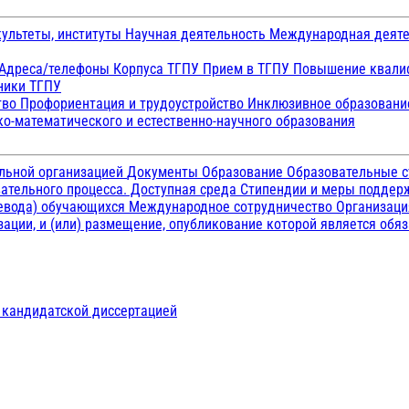
ультеты, институты
Научная деятельность
Международная деят
Адреса/телефоны
Корпуса ТГПУ
Прием в ТГПУ
Повышение квалиф
ники ТГПУ
тво
Профориентация и трудоустройство
Инклюзивное образован
о-математического и естественно-научного образования
ельной организацией
Документы
Образование
Образовательные с
ательного процесса. Доступная среда
Стипендии и меры подде
ревода) обучающихся
Международное сотрудничество
Организаци
ации, и (или) размещение, опубликование которой является обя
д кандидатской диссертацией