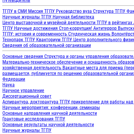
Путеводитель
ТГПУ в СМИ
Миссия ТГПУ
Руководство вуза
Структура ТГПУ
Фак
Научные журналы ТГПУ
Научная библиотека
Центр выставочной и музейной деятельности
ТГПУ в рейтингах
ТГПУ
Научные достижения
Стоп-коррупция!
Антитеррор
Выпуск
ТГПУ: история и современность
Студенческая жизнь
Волонтёрс
Технопарк ТГПУ
Кванториум ТГПУ
Центр дополнительного физик
Сведения об образовательной организации
Основные сведения
Структура и органы управления образоват
Материально-техническое обеспечение и оснащенность образов
хозяйственная деятельность
Вакантные места для приема (пе
размещается, публикуется по решению образовательной организ
Федерации
Наука
Научное управление
Диссертационный совет
Аспирантура, докторантура ТГПУ, прикрепление для работы на
Научные мероприятия: конференции, семинары
Основные направления научной деятельности
Грантовые исследования ТГПУ
Основные результаты научной деятельности
Научные журналы ТГПУ