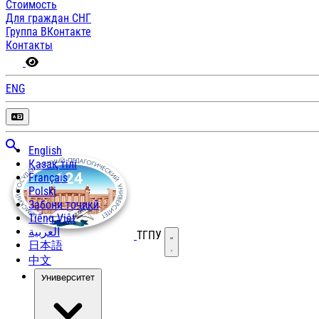
Стоимость
Для граждан СНГ
Группа ВКонтакте
Контакты
ENG
English
Қазақ тілі
Français
Polski
Забони тоҷикӣ
Tiếng Việt
العربية
ТГПУ
Открыть меню
日本語
中文
Университет