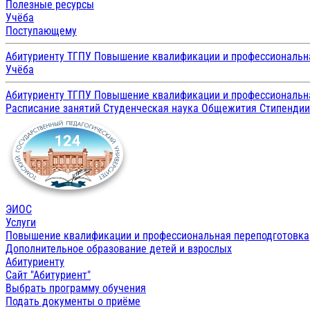
Полезные ресурсы
Учёба
Поступающему
Абитуриенту ТГПУ
Повышение квалификации и профессиональн
Учёба
Абитуриенту ТГПУ
Повышение квалификации и профессиональн
Расписание занятий
Студенческая наука
Общежития
Стипенди
ЭИОС
Услуги
Повышение квалификации и профессиональная переподготовка
Дополнительное образование детей и взрослых
Абитуриенту
Сайт "Абитуриент"
Выбрать программу обучения
Подать документы о приёме