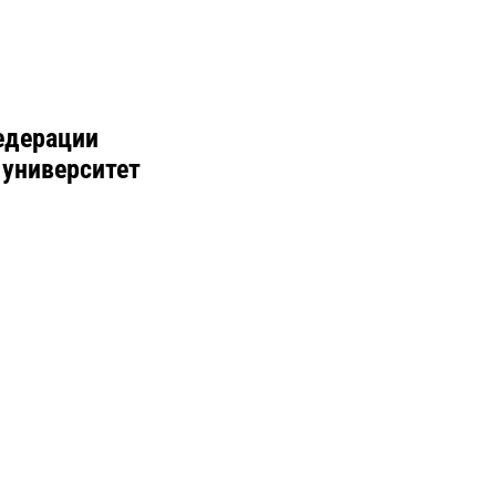
едерации
 университет