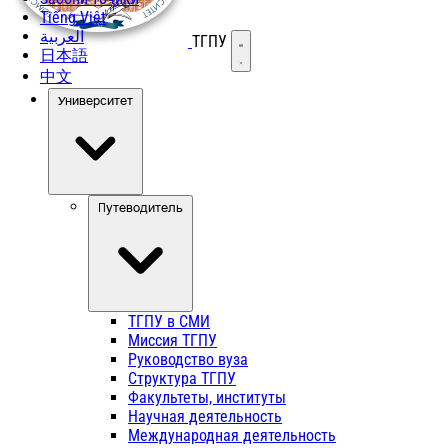
Tiếng Việt
العربية
ТГПУ
Открыть меню
日本語
中文
Университет
Путеводитель
ТГПУ в СМИ
Миссия ТГПУ
Руководство вуза
Структура ТГПУ
Факультеты, институты
Научная деятельность
Международная деятельность