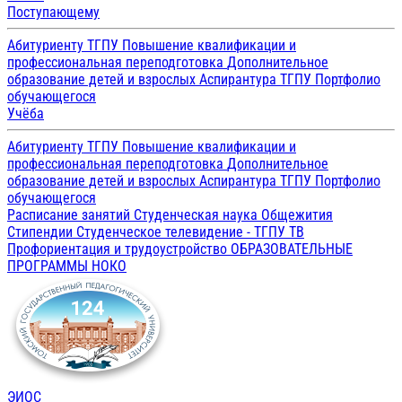
Поступающему
Абитуриенту ТГПУ
Повышение квалификации и
профессиональная переподготовка
Дополнительное
образование детей и взрослых
Аспирантура ТГПУ
Портфолио
обучающегося
Учёба
Абитуриенту ТГПУ
Повышение квалификации и
профессиональная переподготовка
Дополнительное
образование детей и взрослых
Аспирантура ТГПУ
Портфолио
обучающегося
Расписание занятий
Студенческая наука
Общежития
Стипендии
Студенческое телевидение - ТГПУ ТВ
Профориентация и трудоустройство
ОБРАЗОВАТЕЛЬНЫЕ
ПРОГРАММЫ
НОКО
ЭИОС