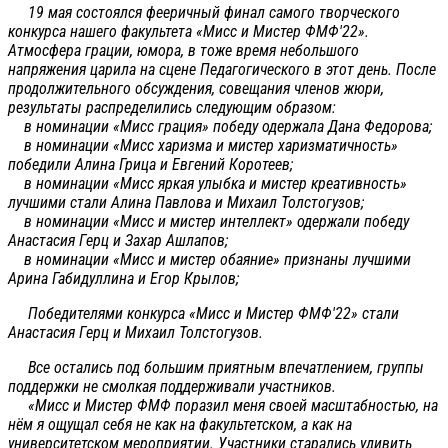
19 мая состоялся фееричный финал самого творческого
конкурса нашего факультета «Мисс и Мистер ФМФ'22».
Атмосфера грации, юмора, в тоже время небольшого
напряжения царила на сцене Педагогического в этот день. После
продолжительного обсуждения, совещания членов жюри,
результаты распределились следующим образом:
в номинации «Мисс грация» победу одержала Дана Федорова;
в номинации «Мисс харизма и мистер харизматичность»
победили Алина Грица и Евгений Коротеев;
в номинации «Мисс яркая улыбка и мистер креативность»
лучшими стали Алина Павлова и Михаил Толстогузов;
в номинации «Мисс и мистер интеллект» одержали победу
Анастасия Герц и Захар Ашлапов;
в номинации «Мисс и мистер обаяние» признаны лучшими
Арина Габидуллина и Егор Крылов;
Победителями конкурса «Мисс и Мистер ФМФ'22» стали
Анастасия Герц и Михаил Толстогузов.
Все остались под большим приятным впечатлением, группы
поддержки не смолкая поддерживали участников.
«Мисс и Мистер ФМФ поразил меня своей масштабностью, на
нём я ощущал себя не как на факультетском, а как на
университетском мероприятии. Участники старались удивить