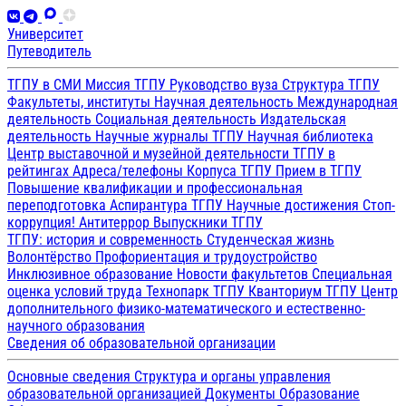
Университет
Путеводитель
ТГПУ в СМИ
Миссия ТГПУ
Руководство вуза
Структура ТГПУ
Факультеты, институты
Научная деятельность
Международная
деятельность
Социальная деятельность
Издательская
деятельность
Научные журналы ТГПУ
Научная библиотека
Центр выставочной и музейной деятельности
ТГПУ в
рейтингах
Адреса/телефоны
Корпуса ТГПУ
Прием в ТГПУ
Повышение квалификации и профессиональная
переподготовка
Аспирантура ТГПУ
Научные достижения
Стоп-
коррупция!
Антитеррор
Выпускники ТГПУ
ТГПУ: история и современность
Студенческая жизнь
Волонтёрство
Профориентация и трудоустройство
Инклюзивное образование
Новости факультетов
Специальная
оценка условий труда
Технопарк ТГПУ
Кванториум ТГПУ
Центр
дополнительного физико-математического и естественно-
научного образования
Сведения об образовательной организации
Основные сведения
Структура и органы управления
образовательной организацией
Документы
Образование