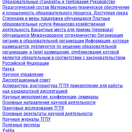
Образовательные стандарты и требования
Руководство
Педагогический состав
Материально-техническое обеспечение
и оснащенность образовательного процесса. Доступная среда
Стипендии и меры поддержки обучающихся
Платные
образовательные услуги
Финансово-хозяйственная
деятельность
Вакантные места для приема (перевода)
обучающихся
Международное сотрудничество
Организация
питания в образовательной организации
Информация, которая
размещается, публикуется по решению образовательной
организации, и (или) размещение, опубликование которой
является обязательным в соответствии с законодательством
Российской Федерации
Наука
Научное управление
Диссертационный совет
Аспирантура, докторантура ТГПУ, прикрепление для работы
над кандидатской диссертацией
Научные мероприятия: конференции, семинары
Основные направления научной деятельности
Грантовые исследования ТГПУ
Основные результаты научной деятельности
Научные журналы ТГПУ
Полезные ресурсы
Учёба