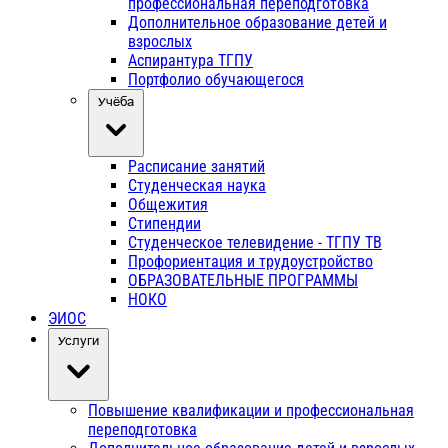
профессиональная переподготовка
Дополнительное образование детей и
взрослых
Аспирантура ТГПУ
Портфолио обучающегося
Учёба
Расписание занятий
Студенческая наука
Общежития
Стипендии
Студенческое телевидение - ТГПУ ТВ
Профориентация и трудоустройство
ОБРАЗОВАТЕЛЬНЫЕ ПРОГРАММЫ
НОКО
ЭИОС
Услуги
Повышение квалификации и профессиональная
переподготовка