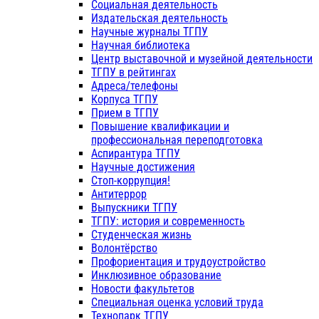
Социальная деятельность
Издательская деятельность
Научные журналы ТГПУ
Научная библиотека
Центр выставочной и музейной деятельности
ТГПУ в рейтингах
Адреса/телефоны
Корпуса ТГПУ
Прием в ТГПУ
Повышение квалификации и
профессиональная переподготовка
Аспирантура ТГПУ
Научные достижения
Стоп-коррупция!
Антитеррор
Выпускники ТГПУ
ТГПУ: история и современность
Студенческая жизнь
Волонтёрство
Профориентация и трудоустройство
Инклюзивное образование
Новости факультетов
Специальная оценка условий труда
Технопарк ТГПУ