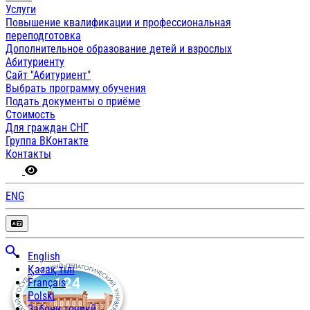
Услуги
Повышение квалификации и профессиональная
переподготовка
Дополнительное образование детей и взрослых
Абитуриенту
Сайт "Абитуриент"
Выбрать программу обучения
Подать документы о приёме
Стоимость
Для граждан СНГ
Группа ВКонтакте
Контакты
ENG
English
Қазақ тілі
Français
Polski
Забони тоҷикӣ