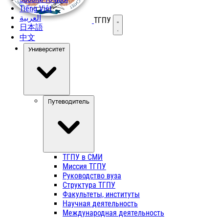
Tiếng Việt
العربية
ТГПУ
Открыть меню
日本語
中文
Университет
Путеводитель
ТГПУ в СМИ
Миссия ТГПУ
Руководство вуза
Структура ТГПУ
Факультеты, институты
Научная деятельность
Международная деятельность