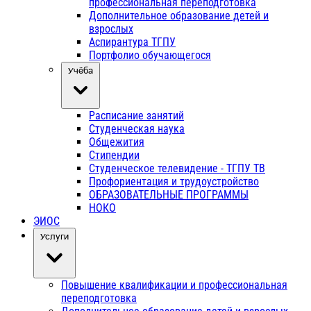
профессиональная переподготовка
Дополнительное образование детей и
взрослых
Аспирантура ТГПУ
Портфолио обучающегося
Учёба
Расписание занятий
Студенческая наука
Общежития
Стипендии
Студенческое телевидение - ТГПУ ТВ
Профориентация и трудоустройство
ОБРАЗОВАТЕЛЬНЫЕ ПРОГРАММЫ
НОКО
ЭИОС
Услуги
Повышение квалификации и профессиональная
переподготовка