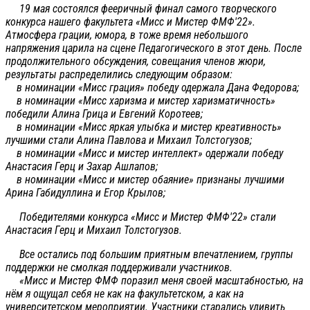
19 мая состоялся фееричный финал самого творческого
конкурса нашего факультета «Мисс и Мистер ФМФ'22».
Атмосфера грации, юмора, в тоже время небольшого
напряжения царила на сцене Педагогического в этот день. После
продолжительного обсуждения, совещания членов жюри,
результаты распределились следующим образом:
в номинации «Мисс грация» победу одержала Дана Федорова;
в номинации «Мисс харизма и мистер харизматичность»
победили Алина Грица и Евгений Коротеев;
в номинации «Мисс яркая улыбка и мистер креативность»
лучшими стали Алина Павлова и Михаил Толстогузов;
в номинации «Мисс и мистер интеллект» одержали победу
Анастасия Герц и Захар Ашлапов;
в номинации «Мисс и мистер обаяние» признаны лучшими
Арина Габидуллина и Егор Крылов;
Победителями конкурса «Мисс и Мистер ФМФ'22» стали
Анастасия Герц и Михаил Толстогузов.
Все остались под большим приятным впечатлением, группы
поддержки не смолкая поддерживали участников.
«Мисс и Мистер ФМФ поразил меня своей масштабностью, на
нём я ощущал себя не как на факультетском, а как на
университетском мероприятии. Участники старались удивить