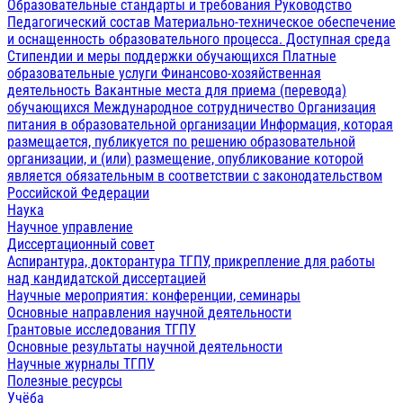
Образовательные стандарты и требования
Руководство
Педагогический состав
Материально-техническое обеспечение
и оснащенность образовательного процесса. Доступная среда
Стипендии и меры поддержки обучающихся
Платные
образовательные услуги
Финансово-хозяйственная
деятельность
Вакантные места для приема (перевода)
обучающихся
Международное сотрудничество
Организация
питания в образовательной организации
Информация, которая
размещается, публикуется по решению образовательной
организации, и (или) размещение, опубликование которой
является обязательным в соответствии с законодательством
Российской Федерации
Наука
Научное управление
Диссертационный совет
Аспирантура, докторантура ТГПУ, прикрепление для работы
над кандидатской диссертацией
Научные мероприятия: конференции, семинары
Основные направления научной деятельности
Грантовые исследования ТГПУ
Основные результаты научной деятельности
Научные журналы ТГПУ
Полезные ресурсы
Учёба