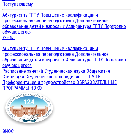
Поступающему
Абитуриенту ТГПУ
Повышение квалификации и
профессиональная переподготовка
Дополнительное
образование детей и взрослых
Аспирантура ТГПУ
Портфолио
обучающегося
Учёба
Абитуриенту ТГПУ
Повышение квалификации и
профессиональная переподготовка
Дополнительное
образование детей и взрослых
Аспирантура ТГПУ
Портфолио
обучающегося
Расписание занятий
Студенческая наука
Общежития
Стипендии
Студенческое телевидение - ТГПУ ТВ
Профориентация и трудоустройство
ОБРАЗОВАТЕЛЬНЫЕ
ПРОГРАММЫ
НОКО
ЭИОС