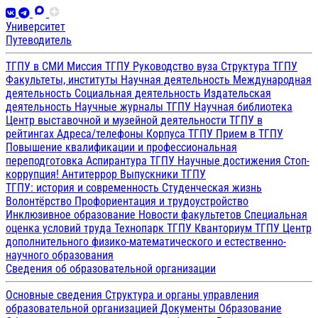
Университет
Путеводитель
ТГПУ в СМИ
Миссия ТГПУ
Руководство вуза
Структура ТГПУ
Факультеты, институты
Научная деятельность
Международная
деятельность
Социальная деятельность
Издательская
деятельность
Научные журналы ТГПУ
Научная библиотека
Центр выставочной и музейной деятельности
ТГПУ в
рейтингах
Адреса/телефоны
Корпуса ТГПУ
Прием в ТГПУ
Повышение квалификации и профессиональная
переподготовка
Аспирантура ТГПУ
Научные достижения
Стоп-
коррупция!
Антитеррор
Выпускники ТГПУ
ТГПУ: история и современность
Студенческая жизнь
Волонтёрство
Профориентация и трудоустройство
Инклюзивное образование
Новости факультетов
Специальная
оценка условий труда
Технопарк ТГПУ
Кванториум ТГПУ
Центр
дополнительного физико-математического и естественно-
научного образования
Сведения об образовательной организации
Основные сведения
Структура и органы управления
образовательной организацией
Документы
Образование