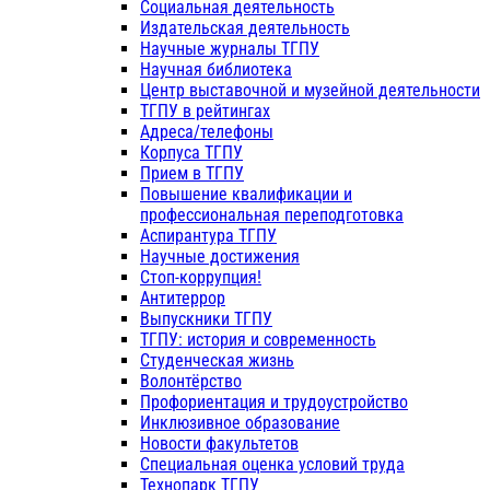
Социальная деятельность
Издательская деятельность
Научные журналы ТГПУ
Научная библиотека
Центр выставочной и музейной деятельности
ТГПУ в рейтингах
Адреса/телефоны
Корпуса ТГПУ
Прием в ТГПУ
Повышение квалификации и
профессиональная переподготовка
Аспирантура ТГПУ
Научные достижения
Стоп-коррупция!
Антитеррор
Выпускники ТГПУ
ТГПУ: история и современность
Студенческая жизнь
Волонтёрство
Профориентация и трудоустройство
Инклюзивное образование
Новости факультетов
Специальная оценка условий труда
Технопарк ТГПУ