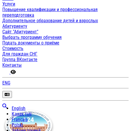
Услуги
Повышение квалификации и профессиональная
переподготовка
Дополнительное образование детей и взрослых
Абитуриенту
Сайт "Абитуриент"
Выбрать программу обучения
Подать документы о приёме
Стоимость
Для граждан СНГ
Группа ВКонтакте
Контакты
ENG
English
Қазақ тілі
Français
Polski
Забони тоҷикӣ