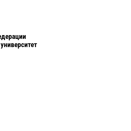
едерации
 университет