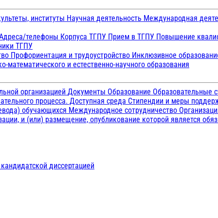
ультеты, институты
Научная деятельность
Международная деят
Адреса/телефоны
Корпуса ТГПУ
Прием в ТГПУ
Повышение квалиф
ники ТГПУ
тво
Профориентация и трудоустройство
Инклюзивное образован
о-математического и естественно-научного образования
ельной организацией
Документы
Образование
Образовательные с
ательного процесса. Доступная среда
Стипендии и меры подде
ревода) обучающихся
Международное сотрудничество
Организаци
ации, и (или) размещение, опубликование которой является обя
д кандидатской диссертацией