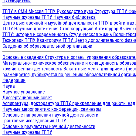
Путеводитель
ТГПУ в СМИ
Миссия ТГПУ
Руководство вуза
Структура ТГПУ
Фак
Научные журналы ТГПУ
Научная библиотека
Центр выставочной и музейной деятельности
ТГПУ в рейтингах
ТГПУ
Научные достижения
Стоп-коррупция!
Антитеррор
Выпуск
ТГПУ: история и современность
Студенческая жизнь
Волонтёрс
Технопарк ТГПУ
Кванториум ТГПУ
Центр дополнительного физик
Сведения об образовательной организации
Основные сведения
Структура и органы управления образоват
Материально-техническое обеспечение и оснащенность образов
хозяйственная деятельность
Вакантные места для приема (пе
размещается, публикуется по решению образовательной организ
Федерации
Наука
Научное управление
Диссертационный совет
Аспирантура, докторантура ТГПУ, прикрепление для работы на
Научные мероприятия: конференции, семинары
Основные направления научной деятельности
Грантовые исследования ТГПУ
Основные результаты научной деятельности
Научные журналы ТГПУ