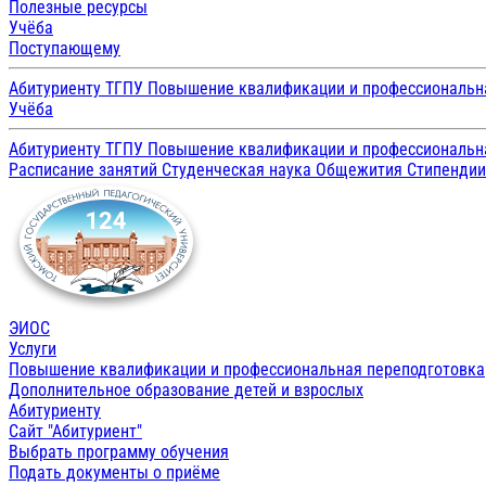
Полезные ресурсы
Учёба
Поступающему
Абитуриенту ТГПУ
Повышение квалификации и профессиональн
Учёба
Абитуриенту ТГПУ
Повышение квалификации и профессиональн
Расписание занятий
Студенческая наука
Общежития
Стипенди
ЭИОС
Услуги
Повышение квалификации и профессиональная переподготовка
Дополнительное образование детей и взрослых
Абитуриенту
Сайт "Абитуриент"
Выбрать программу обучения
Подать документы о приёме