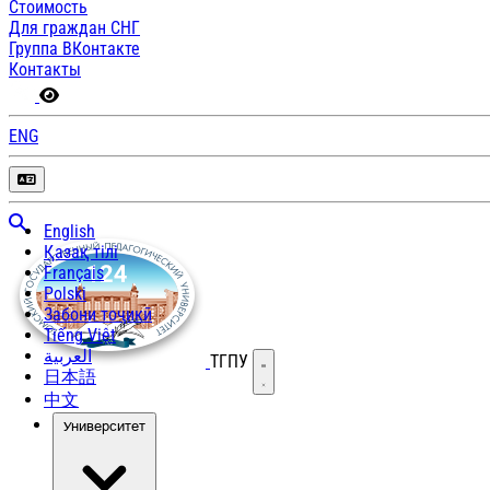
Стоимость
Для граждан СНГ
Группа ВКонтакте
Контакты
ENG
English
Қазақ тілі
Français
Polski
Забони тоҷикӣ
Tiếng Việt
العربية
ТГПУ
Открыть меню
日本語
中文
Университет