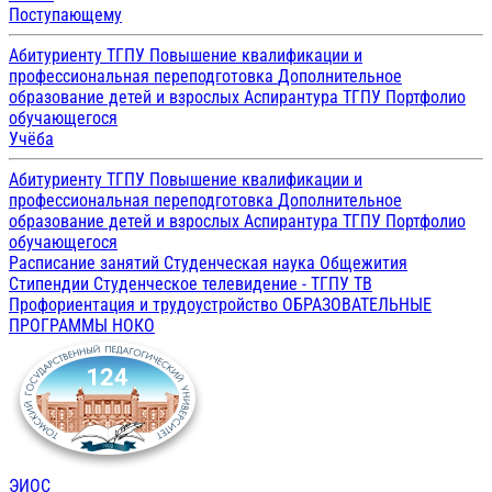
Поступающему
Абитуриенту ТГПУ
Повышение квалификации и
профессиональная переподготовка
Дополнительное
образование детей и взрослых
Аспирантура ТГПУ
Портфолио
обучающегося
Учёба
Абитуриенту ТГПУ
Повышение квалификации и
профессиональная переподготовка
Дополнительное
образование детей и взрослых
Аспирантура ТГПУ
Портфолио
обучающегося
Расписание занятий
Студенческая наука
Общежития
Стипендии
Студенческое телевидение - ТГПУ ТВ
Профориентация и трудоустройство
ОБРАЗОВАТЕЛЬНЫЕ
ПРОГРАММЫ
НОКО
ЭИОС