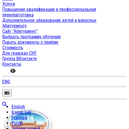
Услуги
Повышение квалификации и профессиональная
переподготовка
Дополнительное образование детей и взрослых
Абитуриенту
Сайт "Абитуриент"
Выбрать программу обучения
Подать документы о приёме
Стоимость
Для граждан СНГ
Группа ВКонтакте
Контакты
ENG
English
Қазақ тілі
Français
Polski
Забони тоҷикӣ