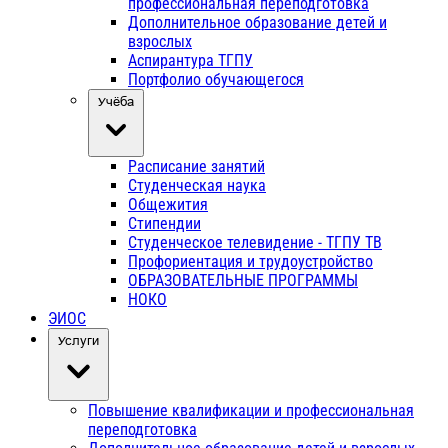
профессиональная переподготовка
Дополнительное образование детей и
взрослых
Аспирантура ТГПУ
Портфолио обучающегося
Учёба
Расписание занятий
Студенческая наука
Общежития
Стипендии
Студенческое телевидение - ТГПУ ТВ
Профориентация и трудоустройство
ОБРАЗОВАТЕЛЬНЫЕ ПРОГРАММЫ
НОКО
ЭИОС
Услуги
Повышение квалификации и профессиональная
переподготовка