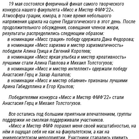
19 мая состоялся фееричный финал самого творческого
конкурса нашего факультета «Мисс и Мистер ФМФ'22».
Атмосфера грации, юмора, в тоже время небольшого
напряжения царила на сцене Педагогического в этот день. После
продолжительного обсуждения, совещания членов жюри,
результаты распределились следующим образом:
в номинации «Мисс грация» победу одержала Дана Федорова;
в номинации «Мисс харизма и мистер харизматичность»
победили Алина Грица и Евгений Коротеев;
в номинации «Мисс яркая улыбка и мистер креативность»
лучшими стали Алина Павлова и Михаил Толстогузов;
в номинации «Мисс и мистер интеллект» одержали победу
Анастасия Герц и Захар Ашлапов;
в номинации «Мисс и мистер обаяние» признаны лучшими
Арина Габидуллина и Егор Крылов;
Победителями конкурса «Мисс и Мистер ФМФ'22» стали
Анастасия Герц и Михаил Толстогузов.
Все остались под большим приятным впечатлением, группы
поддержки не смолкая поддерживали участников.
«Мисс и Мистер ФМФ поразил меня своей масштабностью, на
нём я ощущал себя не как на факультетском, а как на
университетском мероприятии. Участники старались удивить