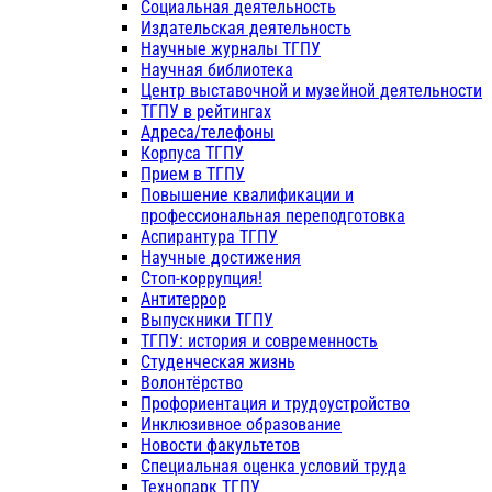
Социальная деятельность
Издательская деятельность
Научные журналы ТГПУ
Научная библиотека
Центр выставочной и музейной деятельности
ТГПУ в рейтингах
Адреса/телефоны
Корпуса ТГПУ
Прием в ТГПУ
Повышение квалификации и
профессиональная переподготовка
Аспирантура ТГПУ
Научные достижения
Стоп-коррупция!
Антитеррор
Выпускники ТГПУ
ТГПУ: история и современность
Студенческая жизнь
Волонтёрство
Профориентация и трудоустройство
Инклюзивное образование
Новости факультетов
Специальная оценка условий труда
Технопарк ТГПУ