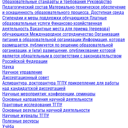
Образовательные стандарты и требования
Руководство
Педагогический состав
Материально-техническое обеспечение
и оснащенность образовательного процесса. Доступная среда
Стипендии и меры поддержки обучающихся
Платные
образовательные услуги
Финансово-хозяйственная
деятельность
Вакантные места для приема (перевода)
обучающихся
Международное сотрудничество
Организация
питания в образовательной организации
Информация, которая
размещается, публикуется по решению образовательной
организации, и (или) размещение, опубликование которой
является обязательным в соответствии с законодательством
Российской Федерации
Наука
Научное управление
Диссертационный совет
Аспирантура, докторантура ТГПУ, прикрепление для работы
над кандидатской диссертацией
Научные мероприятия: конференции, семинары
Основные направления научной деятельности
Грантовые исследования ТГПУ
Основные результаты научной деятельности
Научные журналы ТГПУ
Полезные ресурсы
Учёба