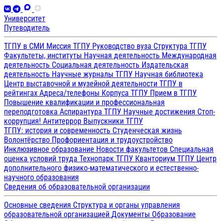
Университет
Путеводитель
ТГПУ в СМИ
Миссия ТГПУ
Руководство вуза
Структура ТГПУ
Факультеты, институты
Научная деятельность
Международная
деятельность
Социальная деятельность
Издательская
деятельность
Научные журналы ТГПУ
Научная библиотека
Центр выставочной и музейной деятельности
ТГПУ в
рейтингах
Адреса/телефоны
Корпуса ТГПУ
Прием в ТГПУ
Повышение квалификации и профессиональная
переподготовка
Аспирантура ТГПУ
Научные достижения
Стоп-
коррупция!
Антитеррор
Выпускники ТГПУ
ТГПУ: история и современность
Студенческая жизнь
Волонтёрство
Профориентация и трудоустройство
Инклюзивное образование
Новости факультетов
Специальная
оценка условий труда
Технопарк ТГПУ
Кванториум ТГПУ
Центр
дополнительного физико-математического и естественно-
научного образования
Сведения об образовательной организации
Основные сведения
Структура и органы управления
образовательной организацией
Документы
Образование