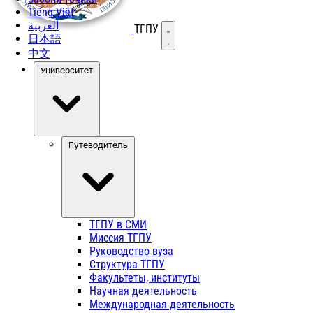
Tiếng Việt
العربية
ТГПУ
Открыть меню
日本語
中文
Университет
Путеводитель
ТГПУ в СМИ
Миссия ТГПУ
Руководство вуза
Структура ТГПУ
Факультеты, институты
Научная деятельность
Международная деятельность