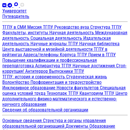
Университет
Путеводитель
ТГПУ в СМИ
Миссия ТГПУ
Руководство вуза
Структура ТГПУ
Факультеты, институты
Научная деятельность
Международная
деятельность
Социальная деятельность
Издательская
деятельность
Научные журналы ТГПУ
Научная библиотека
Центр выставочной и музейной деятельности
ТГПУ в
рейтингах
Адреса/телефоны
Корпуса ТГПУ
Прием в ТГПУ
Повышение квалификации и профессиональная
переподготовка
Аспирантура ТГПУ
Научные достижения
Стоп-
коррупция!
Антитеррор
Выпускники ТГПУ
ТГПУ: история и современность
Студенческая жизнь
Волонтёрство
Профориентация и трудоустройство
Инклюзивное образование
Новости факультетов
Специальная
оценка условий труда
Технопарк ТГПУ
Кванториум ТГПУ
Центр
дополнительного физико-математического и естественно-
научного образования
Сведения об образовательной организации
Основные сведения
Структура и органы управления
образовательной организацией
Документы
Образование