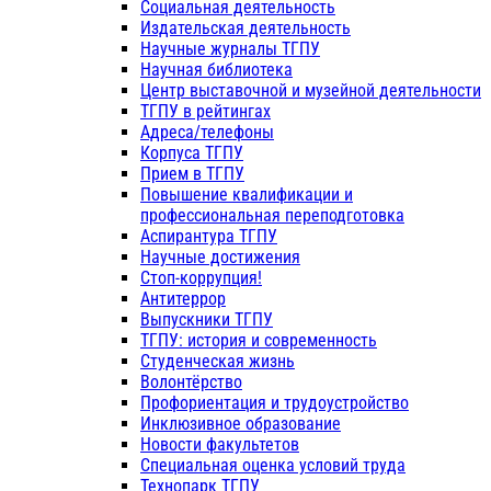
Социальная деятельность
Издательская деятельность
Научные журналы ТГПУ
Научная библиотека
Центр выставочной и музейной деятельности
ТГПУ в рейтингах
Адреса/телефоны
Корпуса ТГПУ
Прием в ТГПУ
Повышение квалификации и
профессиональная переподготовка
Аспирантура ТГПУ
Научные достижения
Стоп-коррупция!
Антитеррор
Выпускники ТГПУ
ТГПУ: история и современность
Студенческая жизнь
Волонтёрство
Профориентация и трудоустройство
Инклюзивное образование
Новости факультетов
Специальная оценка условий труда
Технопарк ТГПУ