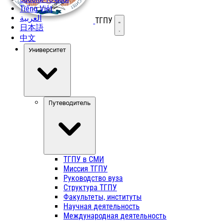
Tiếng Việt
العربية
ТГПУ
Открыть меню
日本語
中文
Университет
Путеводитель
ТГПУ в СМИ
Миссия ТГПУ
Руководство вуза
Структура ТГПУ
Факультеты, институты
Научная деятельность
Международная деятельность