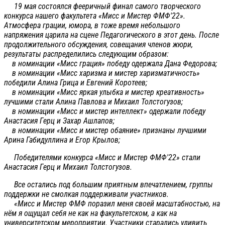
19 мая состоялся фееричный финал самого творческого
конкурса нашего факультета «Мисс и Мистер ФМФ'22».
Атмосфера грации, юмора, в тоже время небольшого
напряжения царила на сцене Педагогического в этот день. После
продолжительного обсуждения, совещания членов жюри,
результаты распределились следующим образом:
в номинации «Мисс грация» победу одержала Дана Федорова;
в номинации «Мисс харизма и мистер харизматичность»
победили Алина Грица и Евгений Коротеев;
в номинации «Мисс яркая улыбка и мистер креативность»
лучшими стали Алина Павлова и Михаил Толстогузов;
в номинации «Мисс и мистер интеллект» одержали победу
Анастасия Герц и Захар Ашлапов;
в номинации «Мисс и мистер обаяние» признаны лучшими
Арина Габидуллина и Егор Крылов;
Победителями конкурса «Мисс и Мистер ФМФ'22» стали
Анастасия Герц и Михаил Толстогузов.
Все остались под большим приятным впечатлением, группы
поддержки не смолкая поддерживали участников.
«Мисс и Мистер ФМФ поразил меня своей масштабностью, на
нём я ощущал себя не как на факультетском, а как на
университетском мероприятии. Участники старались удивить