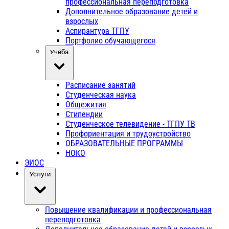
профессиональная переподготовка
Дополнительное образование детей и
взрослых
Аспирантура ТГПУ
Портфолио обучающегося
Учёба
Расписание занятий
Студенческая наука
Общежития
Стипендии
Студенческое телевидение - ТГПУ ТВ
Профориентация и трудоустройство
ОБРАЗОВАТЕЛЬНЫЕ ПРОГРАММЫ
НОКО
ЭИОС
Услуги
Повышение квалификации и профессиональная
переподготовка