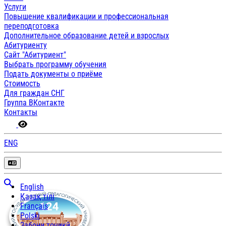
Услуги
Повышение квалификации и профессиональная
переподготовка
Дополнительное образование детей и взрослых
Абитуриенту
Сайт "Абитуриент"
Выбрать программу обучения
Подать документы о приёме
Стоимость
Для граждан СНГ
Группа ВКонтакте
Контакты
ENG
English
Қазақ тілі
Français
Polski
Забони тоҷикӣ