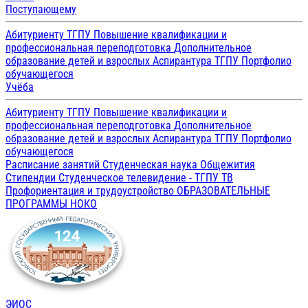
Поступающему
Абитуриенту ТГПУ
Повышение квалификации и
профессиональная переподготовка
Дополнительное
образование детей и взрослых
Аспирантура ТГПУ
Портфолио
обучающегося
Учёба
Абитуриенту ТГПУ
Повышение квалификации и
профессиональная переподготовка
Дополнительное
образование детей и взрослых
Аспирантура ТГПУ
Портфолио
обучающегося
Расписание занятий
Студенческая наука
Общежития
Стипендии
Студенческое телевидение - ТГПУ ТВ
Профориентация и трудоустройство
ОБРАЗОВАТЕЛЬНЫЕ
ПРОГРАММЫ
НОКО
ЭИОС