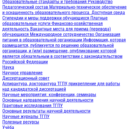
Образовательные стандарты и требования
Руководство
Педагогический состав
Материально-техническое обеспечение
и оснащенность образовательного процесса. Доступная среда
Стипендии и меры поддержки обучающихся
Платные
образовательные услуги
Финансово-хозяйственная
деятельность
Вакантные места для приема (перевода)
обучающихся
Международное сотрудничество
Организация
питания в образовательной организации
Информация, которая
размещается, публикуется по решению образовательной
организации, и (или) размещение, опубликование которой
является обязательным в соответствии с законодательством
Российской Федерации
Наука
Научное управление
Диссертационный совет
Аспирантура, докторантура ТГПУ, прикрепление для работы
над кандидатской диссертацией
Научные мероприятия: конференции, семинары
Основные направления научной деятельности
Грантовые исследования ТГПУ
Основные результаты научной деятельности
Научные журналы ТГПУ
Полезные ресурсы
Учёба