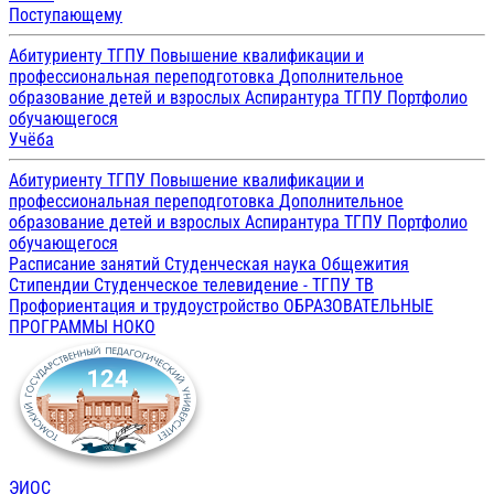
Поступающему
Абитуриенту ТГПУ
Повышение квалификации и
профессиональная переподготовка
Дополнительное
образование детей и взрослых
Аспирантура ТГПУ
Портфолио
обучающегося
Учёба
Абитуриенту ТГПУ
Повышение квалификации и
профессиональная переподготовка
Дополнительное
образование детей и взрослых
Аспирантура ТГПУ
Портфолио
обучающегося
Расписание занятий
Студенческая наука
Общежития
Стипендии
Студенческое телевидение - ТГПУ ТВ
Профориентация и трудоустройство
ОБРАЗОВАТЕЛЬНЫЕ
ПРОГРАММЫ
НОКО
ЭИОС