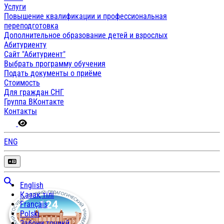
Услуги
Повышение квалификации и профессиональная
переподготовка
Дополнительное образование детей и взрослых
Абитуриенту
Сайт "Абитуриент"
Выбрать программу обучения
Подать документы о приёме
Стоимость
Для граждан СНГ
Группа ВКонтакте
Контакты
ENG
English
Қазақ тілі
Français
Polski
Забони тоҷикӣ