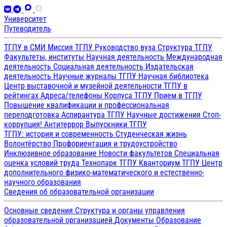
Университет
Путеводитель
ТГПУ в СМИ
Миссия ТГПУ
Руководство вуза
Структура ТГПУ
Факультеты, институты
Научная деятельность
Международная
деятельность
Социальная деятельность
Издательская
деятельность
Научные журналы ТГПУ
Научная библиотека
Центр выставочной и музейной деятельности
ТГПУ в
рейтингах
Адреса/телефоны
Корпуса ТГПУ
Прием в ТГПУ
Повышение квалификации и профессиональная
переподготовка
Аспирантура ТГПУ
Научные достижения
Стоп-
коррупция!
Антитеррор
Выпускники ТГПУ
ТГПУ: история и современность
Студенческая жизнь
Волонтёрство
Профориентация и трудоустройство
Инклюзивное образование
Новости факультетов
Специальная
оценка условий труда
Технопарк ТГПУ
Кванториум ТГПУ
Центр
дополнительного физико-математического и естественно-
научного образования
Сведения об образовательной организации
Основные сведения
Структура и органы управления
образовательной организацией
Документы
Образование