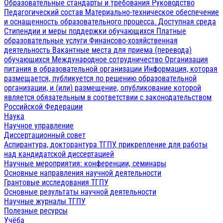
Образовательные стандарты и требования
Руководство
Педагогический состав
Материально-техническое обеспечение
и оснащенность образовательного процесса. Доступная среда
Стипендии и меры поддержки обучающихся
Платные
образовательные услуги
Финансово-хозяйственная
деятельность
Вакантные места для приема (перевода)
обучающихся
Международное сотрудничество
Организация
питания в образовательной организации
Информация, которая
размещается, публикуется по решению образовательной
организации, и (или) размещение, опубликование которой
является обязательным в соответствии с законодательством
Российской Федерации
Наука
Научное управление
Диссертационный совет
Аспирантура, докторантура ТГПУ, прикрепление для работы
над кандидатской диссертацией
Научные мероприятия: конференции, семинары
Основные направления научной деятельности
Грантовые исследования ТГПУ
Основные результаты научной деятельности
Научные журналы ТГПУ
Полезные ресурсы
Учёба