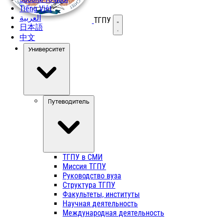
Tiếng Việt
العربية
ТГПУ
Открыть меню
日本語
中文
Университет
Путеводитель
ТГПУ в СМИ
Миссия ТГПУ
Руководство вуза
Структура ТГПУ
Факультеты, институты
Научная деятельность
Международная деятельность