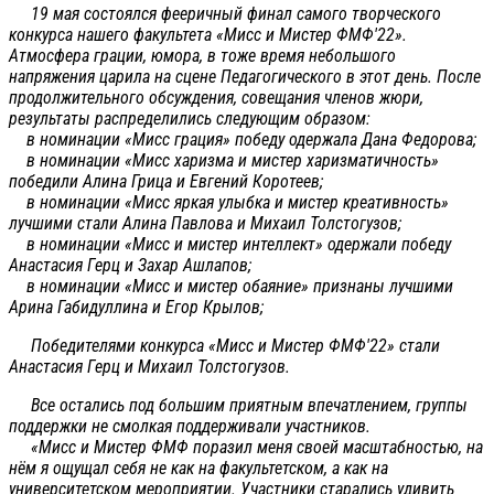
19 мая состоялся фееричный финал самого творческого
конкурса нашего факультета «Мисс и Мистер ФМФ'22».
Атмосфера грации, юмора, в тоже время небольшого
напряжения царила на сцене Педагогического в этот день. После
продолжительного обсуждения, совещания членов жюри,
результаты распределились следующим образом:
в номинации «Мисс грация» победу одержала Дана Федорова;
в номинации «Мисс харизма и мистер харизматичность»
победили Алина Грица и Евгений Коротеев;
в номинации «Мисс яркая улыбка и мистер креативность»
лучшими стали Алина Павлова и Михаил Толстогузов;
в номинации «Мисс и мистер интеллект» одержали победу
Анастасия Герц и Захар Ашлапов;
в номинации «Мисс и мистер обаяние» признаны лучшими
Арина Габидуллина и Егор Крылов;
Победителями конкурса «Мисс и Мистер ФМФ'22» стали
Анастасия Герц и Михаил Толстогузов.
Все остались под большим приятным впечатлением, группы
поддержки не смолкая поддерживали участников.
«Мисс и Мистер ФМФ поразил меня своей масштабностью, на
нём я ощущал себя не как на факультетском, а как на
университетском мероприятии. Участники старались удивить