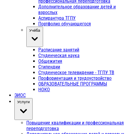
профессиональная переподготовка
Дополнительное образование детей и
взрослых
Аспирантура ТГПУ
Портфолио обучающегося
Учёба
Расписание занятий
Студенческая наука
Общежития
Стипендии
Студенческое телевидение - ТГПУ ТВ
Профориентация и трудоустройство
ОБРАЗОВАТЕЛЬНЫЕ ПРОГРАММЫ
НОКО
ЭИОС
Услуги
Повышение квалификации и профессиональная
переподготовка