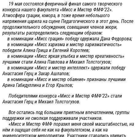
19 мая состоялся фееричный финал самого творческого
конкурса нашего факультета «Мисс и Мистер ФМФ'22».
Атмосфера грации, юмора, в тоже время небольшого
напряжения царила на сцене Педагогического в этот день. После
продолжительного обсуждения, совещания членов жюри,
результаты распределились следующим образом:
в номинации «Мисс грация» победу одержала Дана Федорова;
в номинации «Мисс харизма и мистер харизматичность»
победили Алина Грица и Евгений Коротеев;
в номинации «Мисс яркая улыбка и мистер креативность»
лучшими стали Алина Павлова и Михаил Толстогузов;
в номинации «Мисс и мистер интеллект» одержали победу
Анастасия Герц и Захар Ашлапов;
в номинации «Мисс и мистер обаяние» признаны лучшими
Арина Габидуллина и Егор Крылов;
Победителями конкурса «Мисс и Мистер ФМФ'22» стали
Анастасия Герц и Михаил Толстогузов.
Все остались под большим приятным впечатлением, группы
поддержки не смолкая поддерживали участников.
«Мисс и Мистер ФМФ поразил меня своей масштабностью, на
нём я ощущал себя не как на факультетском, а как на
университетском мероприятии. Участники старались удивить