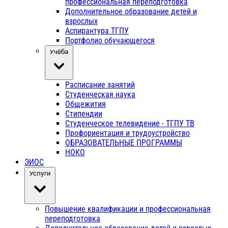
профессиональная переподготовка
Дополнительное образование детей и
взрослых
Аспирантура ТГПУ
Портфолио обучающегося
Учёба
Расписание занятий
Студенческая наука
Общежития
Стипендии
Студенческое телевидение - ТГПУ ТВ
Профориентация и трудоустройство
ОБРАЗОВАТЕЛЬНЫЕ ПРОГРАММЫ
НОКО
ЭИОС
Услуги
Повышение квалификации и профессиональная
переподготовка