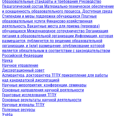
Образовательные стандарты и требования
Руководство
Педагогический состав
Материально-техническое обеспечение
и оснащенность образовательного процесса. Доступная среда
Стипендии и меры поддержки обучающихся
Платные
образовательные услуги
Финансово-хозяйственная
деятельность
Вакантные места для приема (перевода)
обучающихся
Международное сотрудничество
Организация
питания в образовательной организации
Информация, которая
размещается, публикуется по решению образовательной
организации, и (или) размещение, опубликование которой
является обязательным в соответствии с законодательством
Российской Федерации
Наука
Научное управление
Диссертационный совет
Аспирантура, докторантура ТГПУ, прикрепление для работы
над кандидатской диссертацией
Научные мероприятия: конференции, семинары
Основные направления научной деятельности
Грантовые исследования ТГПУ
Основные результаты научной деятельности
Научные журналы ТГПУ
Полезные ресурсы
Учёба