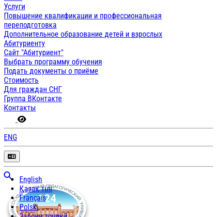
Услуги
Повышение квалификации и профессиональная
переподготовка
Дополнительное образование детей и взрослых
Абитуриенту
Сайт "Абитуриент"
Выбрать программу обучения
Подать документы о приёме
Стоимость
Для граждан СНГ
Группа ВКонтакте
Контакты
ENG
English
Қазақ тілі
Français
Polski
Забони тоҷикӣ