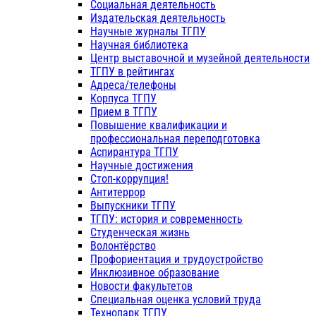
Социальная деятельность
Издательская деятельность
Научные журналы ТГПУ
Научная библиотека
Центр выставочной и музейной деятельности
ТГПУ в рейтингах
Адреса/телефоны
Корпуса ТГПУ
Прием в ТГПУ
Повышение квалификации и
профессиональная переподготовка
Аспирантура ТГПУ
Научные достижения
Стоп-коррупция!
Антитеррор
Выпускники ТГПУ
ТГПУ: история и современность
Студенческая жизнь
Волонтёрство
Профориентация и трудоустройство
Инклюзивное образование
Новости факультетов
Специальная оценка условий труда
Технопарк ТГПУ