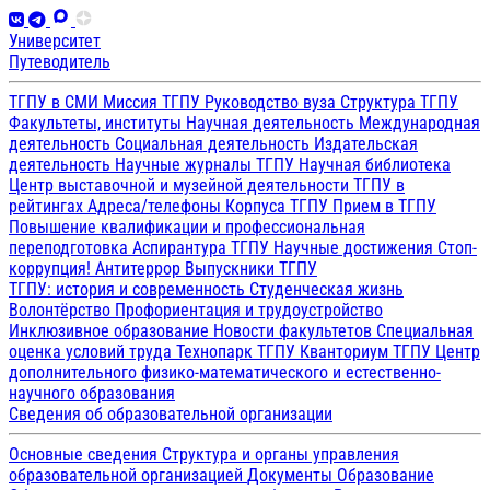
Университет
Путеводитель
ТГПУ в СМИ
Миссия ТГПУ
Руководство вуза
Структура ТГПУ
Факультеты, институты
Научная деятельность
Международная
деятельность
Социальная деятельность
Издательская
деятельность
Научные журналы ТГПУ
Научная библиотека
Центр выставочной и музейной деятельности
ТГПУ в
рейтингах
Адреса/телефоны
Корпуса ТГПУ
Прием в ТГПУ
Повышение квалификации и профессиональная
переподготовка
Аспирантура ТГПУ
Научные достижения
Стоп-
коррупция!
Антитеррор
Выпускники ТГПУ
ТГПУ: история и современность
Студенческая жизнь
Волонтёрство
Профориентация и трудоустройство
Инклюзивное образование
Новости факультетов
Специальная
оценка условий труда
Технопарк ТГПУ
Кванториум ТГПУ
Центр
дополнительного физико-математического и естественно-
научного образования
Сведения об образовательной организации
Основные сведения
Структура и органы управления
образовательной организацией
Документы
Образование