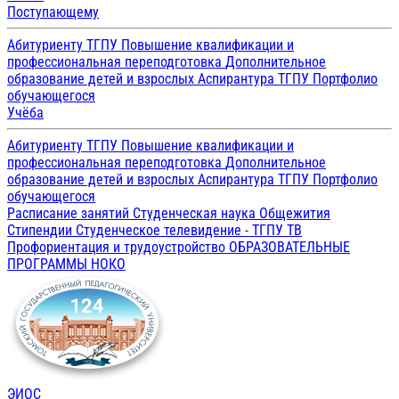
Поступающему
Абитуриенту ТГПУ
Повышение квалификации и
профессиональная переподготовка
Дополнительное
образование детей и взрослых
Аспирантура ТГПУ
Портфолио
обучающегося
Учёба
Абитуриенту ТГПУ
Повышение квалификации и
профессиональная переподготовка
Дополнительное
образование детей и взрослых
Аспирантура ТГПУ
Портфолио
обучающегося
Расписание занятий
Студенческая наука
Общежития
Стипендии
Студенческое телевидение - ТГПУ ТВ
Профориентация и трудоустройство
ОБРАЗОВАТЕЛЬНЫЕ
ПРОГРАММЫ
НОКО
ЭИОС