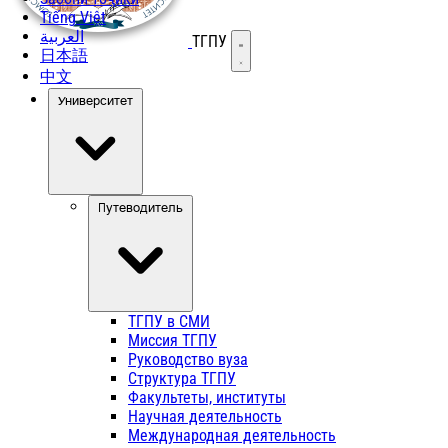
Tiếng Việt
العربية
ТГПУ
Открыть меню
日本語
中文
Университет
Путеводитель
ТГПУ в СМИ
Миссия ТГПУ
Руководство вуза
Структура ТГПУ
Факультеты, институты
Научная деятельность
Международная деятельность