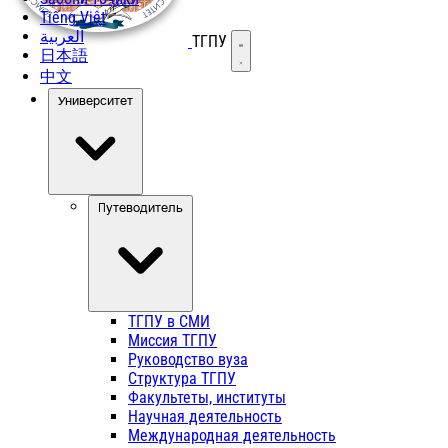
Tiếng Việt
العربية
ТГПУ
Открыть меню
日本語
中文
Университет
Путеводитель
ТГПУ в СМИ
Миссия ТГПУ
Руководство вуза
Структура ТГПУ
Факультеты, институты
Научная деятельность
Международная деятельность