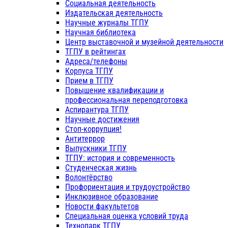
Социальная деятельность
Издательская деятельность
Научные журналы ТГПУ
Научная библиотека
Центр выставочной и музейной деятельности
ТГПУ в рейтингах
Адреса/телефоны
Корпуса ТГПУ
Прием в ТГПУ
Повышение квалификации и
профессиональная переподготовка
Аспирантура ТГПУ
Научные достижения
Стоп-коррупция!
Антитеррор
Выпускники ТГПУ
ТГПУ: история и современность
Студенческая жизнь
Волонтёрство
Профориентация и трудоустройство
Инклюзивное образование
Новости факультетов
Специальная оценка условий труда
Технопарк ТГПУ