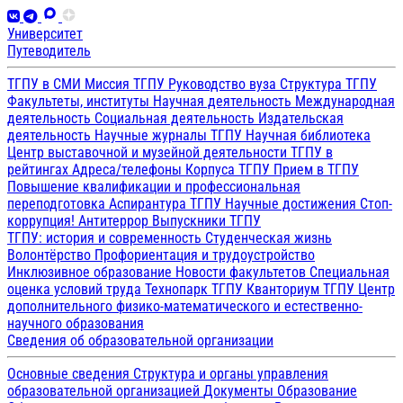
Университет
Путеводитель
ТГПУ в СМИ
Миссия ТГПУ
Руководство вуза
Структура ТГПУ
Факультеты, институты
Научная деятельность
Международная
деятельность
Социальная деятельность
Издательская
деятельность
Научные журналы ТГПУ
Научная библиотека
Центр выставочной и музейной деятельности
ТГПУ в
рейтингах
Адреса/телефоны
Корпуса ТГПУ
Прием в ТГПУ
Повышение квалификации и профессиональная
переподготовка
Аспирантура ТГПУ
Научные достижения
Стоп-
коррупция!
Антитеррор
Выпускники ТГПУ
ТГПУ: история и современность
Студенческая жизнь
Волонтёрство
Профориентация и трудоустройство
Инклюзивное образование
Новости факультетов
Специальная
оценка условий труда
Технопарк ТГПУ
Кванториум ТГПУ
Центр
дополнительного физико-математического и естественно-
научного образования
Сведения об образовательной организации
Основные сведения
Структура и органы управления
образовательной организацией
Документы
Образование