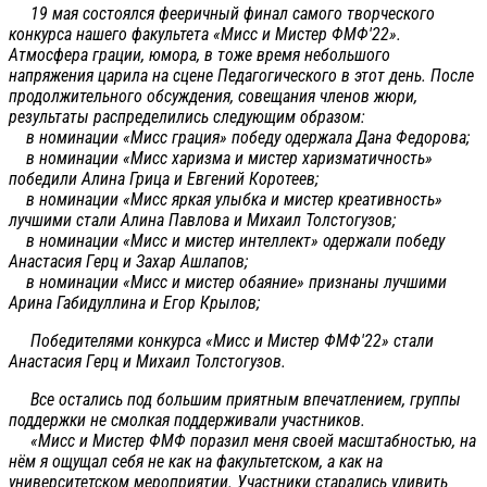
19 мая состоялся фееричный финал самого творческого
конкурса нашего факультета «Мисс и Мистер ФМФ'22».
Атмосфера грации, юмора, в тоже время небольшого
напряжения царила на сцене Педагогического в этот день. После
продолжительного обсуждения, совещания членов жюри,
результаты распределились следующим образом:
в номинации «Мисс грация» победу одержала Дана Федорова;
в номинации «Мисс харизма и мистер харизматичность»
победили Алина Грица и Евгений Коротеев;
в номинации «Мисс яркая улыбка и мистер креативность»
лучшими стали Алина Павлова и Михаил Толстогузов;
в номинации «Мисс и мистер интеллект» одержали победу
Анастасия Герц и Захар Ашлапов;
в номинации «Мисс и мистер обаяние» признаны лучшими
Арина Габидуллина и Егор Крылов;
Победителями конкурса «Мисс и Мистер ФМФ'22» стали
Анастасия Герц и Михаил Толстогузов.
Все остались под большим приятным впечатлением, группы
поддержки не смолкая поддерживали участников.
«Мисс и Мистер ФМФ поразил меня своей масштабностью, на
нём я ощущал себя не как на факультетском, а как на
университетском мероприятии. Участники старались удивить