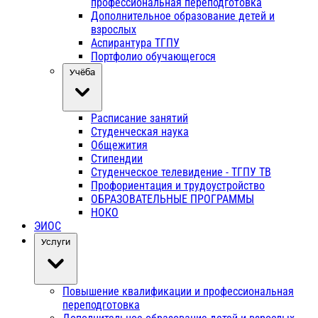
профессиональная переподготовка
Дополнительное образование детей и
взрослых
Аспирантура ТГПУ
Портфолио обучающегося
Учёба
Расписание занятий
Студенческая наука
Общежития
Стипендии
Студенческое телевидение - ТГПУ ТВ
Профориентация и трудоустройство
ОБРАЗОВАТЕЛЬНЫЕ ПРОГРАММЫ
НОКО
ЭИОС
Услуги
Повышение квалификации и профессиональная
переподготовка