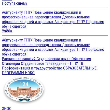
Поступающему
Абитуриенту ТГПУ
Повышение квалификации и
профессиональная переподготовка
Дополнительное
образование детей и взрослых
Аспирантура ТГПУ
Портфолио
обучающегося
Учёба
Абитуриенту ТГПУ
Повышение квалификации и
профессиональная переподготовка
Дополнительное
образование детей и взрослых
Аспирантура ТГПУ
Портфолио
обучающегося
Расписание занятий
Студенческая наука
Общежития
Стипендии
Студенческое телевидение - ТГПУ ТВ
Профориентация и трудоустройство
ОБРАЗОВАТЕЛЬНЫЕ
ПРОГРАММЫ
НОКО
ЭИОС