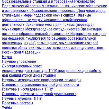
Образовательные стандарты и требования
Руководство
Педагогический состав
Материально-техническое обеспечение
и оснащенность образовательного процесса. Доступная среда
Стипендии и меры поддержки обучающихся
Платные
образовательные услуги
Финансово-хозяйственная
деятельность
Вакантные места для приема (перевода)
обучающихся
Международное сотрудничество
Организация
питания в образовательной организации
Информация, которая
размещается, публикуется по решению образовательной
организации, и (или) размещение, опубликование которой
является обязательным в соответствии с законодательством
Российской Федерации
Наука
Научное управление
Диссертационный совет
Аспирантура, докторантура ТГПУ, прикрепление для работы
над кандидатской диссертацией
Научные мероприятия: конференции, семинары
Основные направления научной деятельности
Грантовые исследования ТГПУ
Основные результаты научной деятельности
Научные журналы ТГПУ
Полезные ресурсы
Учёба