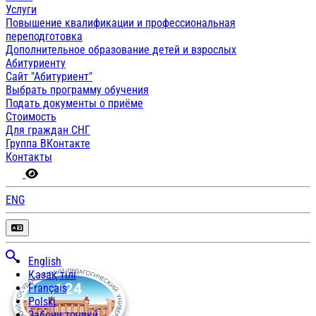
Услуги
Повышение квалификации и профессиональная
переподготовка
Дополнительное образование детей и взрослых
Абитуриенту
Сайт "Абитуриент"
Выбрать программу обучения
Подать документы о приёме
Стоимость
Для граждан СНГ
Группа ВКонтакте
Контакты
ENG
English
Қазақ тілі
Français
Polski
Забони тоҷикӣ