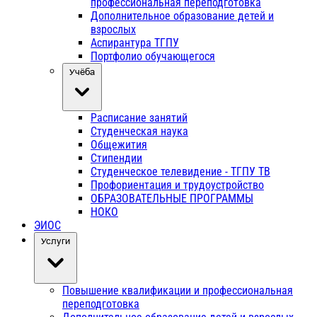
профессиональная переподготовка
Дополнительное образование детей и
взрослых
Аспирантура ТГПУ
Портфолио обучающегося
Учёба
Расписание занятий
Студенческая наука
Общежития
Стипендии
Студенческое телевидение - ТГПУ ТВ
Профориентация и трудоустройство
ОБРАЗОВАТЕЛЬНЫЕ ПРОГРАММЫ
НОКО
ЭИОС
Услуги
Повышение квалификации и профессиональная
переподготовка