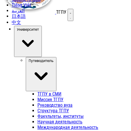
Tiếng Việt
العربية
ТГПУ
Открыть меню
日本語
中文
Университет
Путеводитель
ТГПУ в СМИ
Миссия ТГПУ
Руководство вуза
Структура ТГПУ
Факультеты, институты
Научная деятельность
Международная деятельность