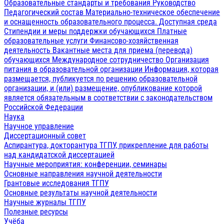
Образовательные стандарты и требования
Руководство
Педагогический состав
Материально-техническое обеспечение
и оснащенность образовательного процесса. Доступная среда
Стипендии и меры поддержки обучающихся
Платные
образовательные услуги
Финансово-хозяйственная
деятельность
Вакантные места для приема (перевода)
обучающихся
Международное сотрудничество
Организация
питания в образовательной организации
Информация, которая
размещается, публикуется по решению образовательной
организации, и (или) размещение, опубликование которой
является обязательным в соответствии с законодательством
Российской Федерации
Наука
Научное управление
Диссертационный совет
Аспирантура, докторантура ТГПУ, прикрепление для работы
над кандидатской диссертацией
Научные мероприятия: конференции, семинары
Основные направления научной деятельности
Грантовые исследования ТГПУ
Основные результаты научной деятельности
Научные журналы ТГПУ
Полезные ресурсы
Учёба