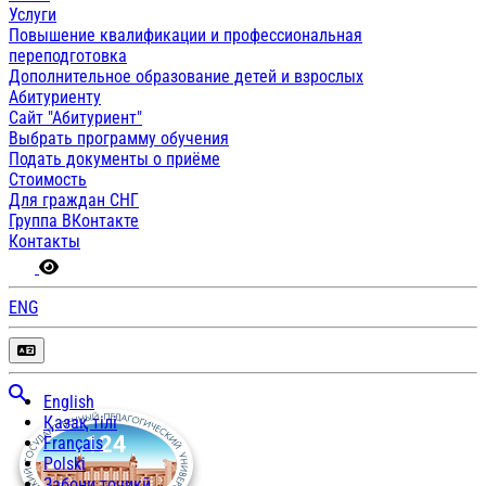
Услуги
Повышение квалификации и профессиональная
переподготовка
Дополнительное образование детей и взрослых
Абитуриенту
Сайт "Абитуриент"
Выбрать программу обучения
Подать документы о приёме
Стоимость
Для граждан СНГ
Группа ВКонтакте
Контакты
ENG
English
Қазақ тілі
Français
Polski
Забони тоҷикӣ