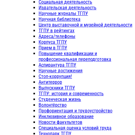
Социальная деятельность
Издательская деятельность
Научные журналы ТГПУ
Научная библиотека
Центр выставочной и музейной деятельности
ТГПУ в рейтингах
Адреса/телефоны
Корпуса ТГПУ
Прием в ТГПУ
Повышение квалификации и
профессиональная переподготовка
Аспирантура ТГПУ
Научные достижения
Стоп-коррупция!
Антитеррор
Выпускники ТГПУ
ТГПУ: история и современность
Студенческая жизнь
Волонтёрство
Профориентация и трудоустройство
Инклюзивное образование
Новости факультетов
Специальная оценка условий труда
Технопарк ТГПУ