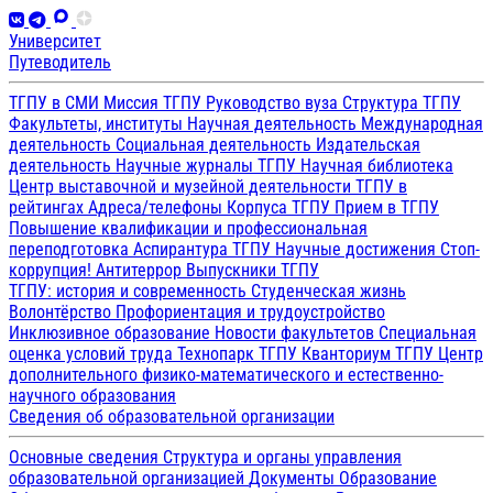
Университет
Путеводитель
ТГПУ в СМИ
Миссия ТГПУ
Руководство вуза
Структура ТГПУ
Факультеты, институты
Научная деятельность
Международная
деятельность
Социальная деятельность
Издательская
деятельность
Научные журналы ТГПУ
Научная библиотека
Центр выставочной и музейной деятельности
ТГПУ в
рейтингах
Адреса/телефоны
Корпуса ТГПУ
Прием в ТГПУ
Повышение квалификации и профессиональная
переподготовка
Аспирантура ТГПУ
Научные достижения
Стоп-
коррупция!
Антитеррор
Выпускники ТГПУ
ТГПУ: история и современность
Студенческая жизнь
Волонтёрство
Профориентация и трудоустройство
Инклюзивное образование
Новости факультетов
Специальная
оценка условий труда
Технопарк ТГПУ
Кванториум ТГПУ
Центр
дополнительного физико-математического и естественно-
научного образования
Сведения об образовательной организации
Основные сведения
Структура и органы управления
образовательной организацией
Документы
Образование