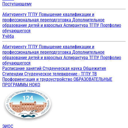
Поступающему
Абитуриенту ТГПУ
Повышение квалификации и
профессиональная переподготовка
Дополнительное
образование детей и взрослых
Аспирантура ТГПУ
Портфолио
обучающегося
Учёба
Абитуриенту ТГПУ
Повышение квалификации и
профессиональная переподготовка
Дополнительное
образование детей и взрослых
Аспирантура ТГПУ
Портфолио
обучающегося
Расписание занятий
Студенческая наука
Общежития
Стипендии
Студенческое телевидение - ТГПУ ТВ
Профориентация и трудоустройство
ОБРАЗОВАТЕЛЬНЫЕ
ПРОГРАММЫ
НОКО
ЭИОС