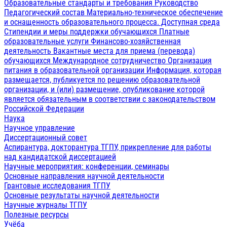
Образовательные стандарты и требования
Руководство
Педагогический состав
Материально-техническое обеспечение
и оснащенность образовательного процесса. Доступная среда
Стипендии и меры поддержки обучающихся
Платные
образовательные услуги
Финансово-хозяйственная
деятельность
Вакантные места для приема (перевода)
обучающихся
Международное сотрудничество
Организация
питания в образовательной организации
Информация, которая
размещается, публикуется по решению образовательной
организации, и (или) размещение, опубликование которой
является обязательным в соответствии с законодательством
Российской Федерации
Наука
Научное управление
Диссертационный совет
Аспирантура, докторантура ТГПУ, прикрепление для работы
над кандидатской диссертацией
Научные мероприятия: конференции, семинары
Основные направления научной деятельности
Грантовые исследования ТГПУ
Основные результаты научной деятельности
Научные журналы ТГПУ
Полезные ресурсы
Учёба