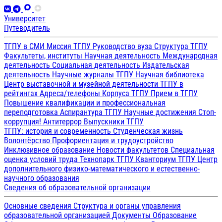
Университет
Путеводитель
ТГПУ в СМИ
Миссия ТГПУ
Руководство вуза
Структура ТГПУ
Факультеты, институты
Научная деятельность
Международная
деятельность
Социальная деятельность
Издательская
деятельность
Научные журналы ТГПУ
Научная библиотека
Центр выставочной и музейной деятельности
ТГПУ в
рейтингах
Адреса/телефоны
Корпуса ТГПУ
Прием в ТГПУ
Повышение квалификации и профессиональная
переподготовка
Аспирантура ТГПУ
Научные достижения
Стоп-
коррупция!
Антитеррор
Выпускники ТГПУ
ТГПУ: история и современность
Студенческая жизнь
Волонтёрство
Профориентация и трудоустройство
Инклюзивное образование
Новости факультетов
Специальная
оценка условий труда
Технопарк ТГПУ
Кванториум ТГПУ
Центр
дополнительного физико-математического и естественно-
научного образования
Сведения об образовательной организации
Основные сведения
Структура и органы управления
образовательной организацией
Документы
Образование