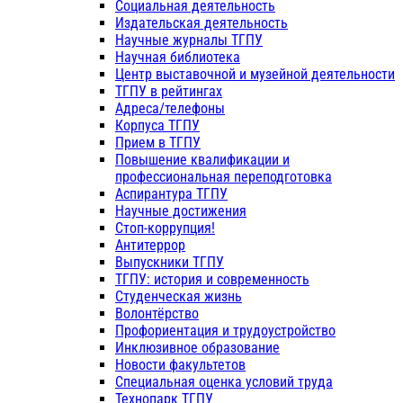
Социальная деятельность
Издательская деятельность
Научные журналы ТГПУ
Научная библиотека
Центр выставочной и музейной деятельности
ТГПУ в рейтингах
Адреса/телефоны
Корпуса ТГПУ
Прием в ТГПУ
Повышение квалификации и
профессиональная переподготовка
Аспирантура ТГПУ
Научные достижения
Стоп-коррупция!
Антитеррор
Выпускники ТГПУ
ТГПУ: история и современность
Студенческая жизнь
Волонтёрство
Профориентация и трудоустройство
Инклюзивное образование
Новости факультетов
Специальная оценка условий труда
Технопарк ТГПУ