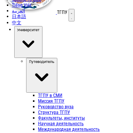
Tiếng Việt
العربية
ТГПУ
Открыть меню
日本語
中文
Университет
Путеводитель
ТГПУ в СМИ
Миссия ТГПУ
Руководство вуза
Структура ТГПУ
Факультеты, институты
Научная деятельность
Международная деятельность