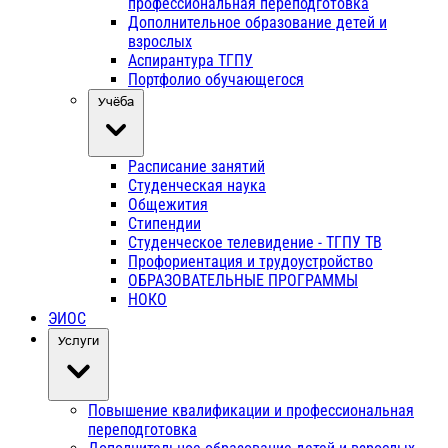
профессиональная переподготовка
Дополнительное образование детей и
взрослых
Аспирантура ТГПУ
Портфолио обучающегося
Учёба
Расписание занятий
Студенческая наука
Общежития
Стипендии
Студенческое телевидение - ТГПУ ТВ
Профориентация и трудоустройство
ОБРАЗОВАТЕЛЬНЫЕ ПРОГРАММЫ
НОКО
ЭИОС
Услуги
Повышение квалификации и профессиональная
переподготовка