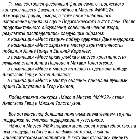
19 мая состоялся фееричный финал самого творческого
конкурса нашего факультета «Мисс и Мистер ФМФ'22».
Атмосфера грации, юмора, в тоже время небольшого
напряжения царила на сцене Педагогического в этот день. После
продолжительного обсуждения, совещания членов жюри,
результаты распределились следующим образом:
в номинации «Мисс грация» победу одержала Дана Федорова;
в номинации «Мисс харизма и мистер харизматичность»
победили Алина Грица и Евгений Коротеев;
в номинации «Мисс яркая улыбка и мистер креативность»
лучшими стали Алина Павлова и Михаил Толстогузов;
в номинации «Мисс и мистер интеллект» одержали победу
Анастасия Герц и Захар Ашлапов;
в номинации «Мисс и мистер обаяние» признаны лучшими
Арина Габидуллина и Егор Крылов;
Победителями конкурса «Мисс и Мистер ФМФ'22» стали
Анастасия Герц и Михаил Толстогузов.
Все остались под большим приятным впечатлением, группы
поддержки не смолкая поддерживали участников.
«Мисс и Мистер ФМФ поразил меня своей масштабностью, на
нём я ощущал себя не как на факультетском, а как на
университетском мероприятии. Участники старались удивить