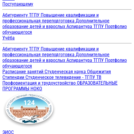
Поступающему
Абитуриенту ТГПУ
Повышение квалификации и
профессиональная переподготовка
Дополнительное
образование детей и взрослых
Аспирантура ТГПУ
Портфолио
обучающегося
Учёба
Абитуриенту ТГПУ
Повышение квалификации и
профессиональная переподготовка
Дополнительное
образование детей и взрослых
Аспирантура ТГПУ
Портфолио
обучающегося
Расписание занятий
Студенческая наука
Общежития
Стипендии
Студенческое телевидение - ТГПУ ТВ
Профориентация и трудоустройство
ОБРАЗОВАТЕЛЬНЫЕ
ПРОГРАММЫ
НОКО
ЭИОС