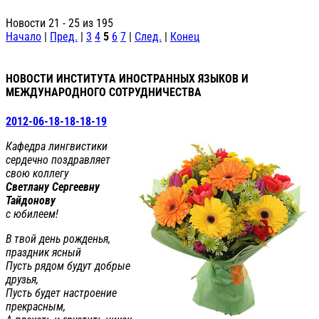
Новости 21 - 25 из 195
Начало
|
Пред.
|
3
4
5
6
7
|
След.
|
Конец
НОВОСТИ ИНСТИТУТА ИНОСТРАННЫХ ЯЗЫКОВ И
МЕЖДУНАРОДНОГО СОТРУДНИЧЕСТВА
2012-06-18-18-18-19
Кафедра лингвистики
сердечно поздравляет
свою коллегу
Светлану Сергеевну
Тайдонову
с юбилеем!
В твой день рожденья,
праздник ясный
Пусть рядом будут добрые
друзья,
Пусть будет настроение
прекрасным,