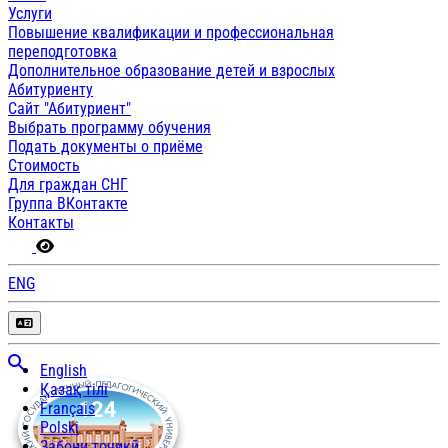
Услуги
Повышение квалификации и профессиональная
переподготовка
Дополнительное образование детей и взрослых
Абитуриенту
Сайт "Абитуриент"
Выбрать программу обучения
Подать документы о приёме
Стоимость
Для граждан СНГ
Группа ВКонтакте
Контакты
ENG
English
Қазақ тілі
Français
Polski
Забони тоҷикӣ