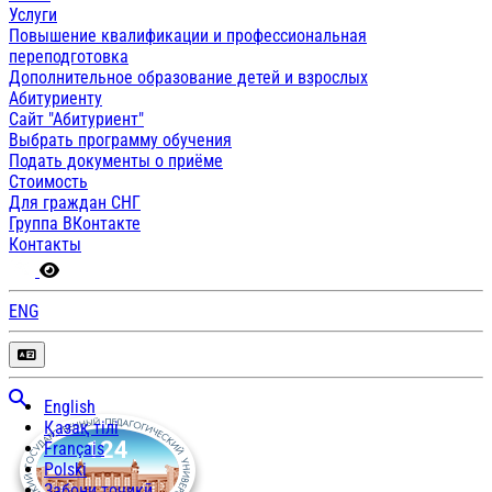
Услуги
Повышение квалификации и профессиональная
переподготовка
Дополнительное образование детей и взрослых
Абитуриенту
Сайт "Абитуриент"
Выбрать программу обучения
Подать документы о приёме
Стоимость
Для граждан СНГ
Группа ВКонтакте
Контакты
ENG
English
Қазақ тілі
Français
Polski
Забони тоҷикӣ