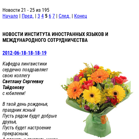
Новости 21 - 25 из 195
Начало
|
Пред.
|
3
4
5
6
7
|
След.
|
Конец
НОВОСТИ ИНСТИТУТА ИНОСТРАННЫХ ЯЗЫКОВ И
МЕЖДУНАРОДНОГО СОТРУДНИЧЕСТВА
2012-06-18-18-18-19
Кафедра лингвистики
сердечно поздравляет
свою коллегу
Светлану Сергеевну
Тайдонову
с юбилеем!
В твой день рожденья,
праздник ясный
Пусть рядом будут добрые
друзья,
Пусть будет настроение
прекрасным,