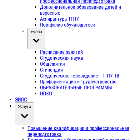
профессиональная переподготовка
Дополнительное образование детей и
взрослых
Аспирантура ТГПУ
Портфолио обучающегося
Учёба
Расписание занятий
Студенческая наука
Общежития
Стипендии
Студенческое телевидение - ТГПУ ТВ
Профориентация и трудоустройство
ОБРАЗОВАТЕЛЬНЫЕ ПРОГРАММЫ
НОКО
ЭИОС
Услуги
Повышение квалификации и профессиональная
переподготовка