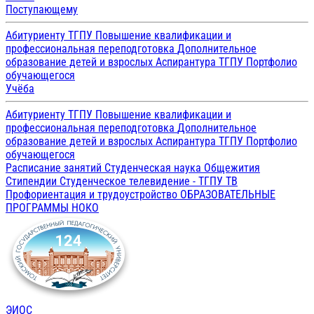
Поступающему
Абитуриенту ТГПУ
Повышение квалификации и
профессиональная переподготовка
Дополнительное
образование детей и взрослых
Аспирантура ТГПУ
Портфолио
обучающегося
Учёба
Абитуриенту ТГПУ
Повышение квалификации и
профессиональная переподготовка
Дополнительное
образование детей и взрослых
Аспирантура ТГПУ
Портфолио
обучающегося
Расписание занятий
Студенческая наука
Общежития
Стипендии
Студенческое телевидение - ТГПУ ТВ
Профориентация и трудоустройство
ОБРАЗОВАТЕЛЬНЫЕ
ПРОГРАММЫ
НОКО
ЭИОС