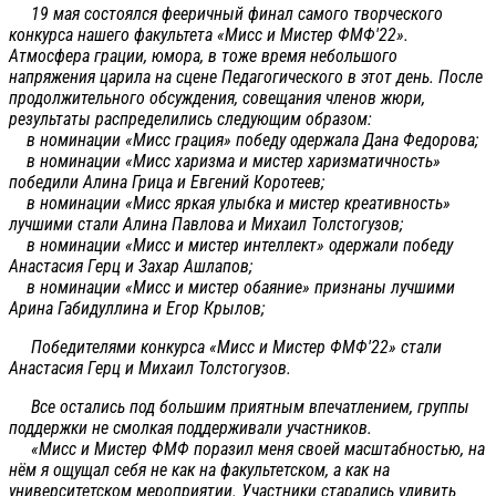
19 мая состоялся фееричный финал самого творческого
конкурса нашего факультета «Мисс и Мистер ФМФ'22».
Атмосфера грации, юмора, в тоже время небольшого
напряжения царила на сцене Педагогического в этот день. После
продолжительного обсуждения, совещания членов жюри,
результаты распределились следующим образом:
в номинации «Мисс грация» победу одержала Дана Федорова;
в номинации «Мисс харизма и мистер харизматичность»
победили Алина Грица и Евгений Коротеев;
в номинации «Мисс яркая улыбка и мистер креативность»
лучшими стали Алина Павлова и Михаил Толстогузов;
в номинации «Мисс и мистер интеллект» одержали победу
Анастасия Герц и Захар Ашлапов;
в номинации «Мисс и мистер обаяние» признаны лучшими
Арина Габидуллина и Егор Крылов;
Победителями конкурса «Мисс и Мистер ФМФ'22» стали
Анастасия Герц и Михаил Толстогузов.
Все остались под большим приятным впечатлением, группы
поддержки не смолкая поддерживали участников.
«Мисс и Мистер ФМФ поразил меня своей масштабностью, на
нём я ощущал себя не как на факультетском, а как на
университетском мероприятии. Участники старались удивить