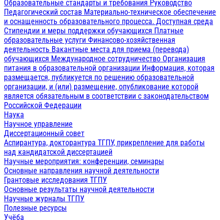
Образовательные стандарты и требования
Руководство
Педагогический состав
Материально-техническое обеспечение
и оснащенность образовательного процесса. Доступная среда
Стипендии и меры поддержки обучающихся
Платные
образовательные услуги
Финансово-хозяйственная
деятельность
Вакантные места для приема (перевода)
обучающихся
Международное сотрудничество
Организация
питания в образовательной организации
Информация, которая
размещается, публикуется по решению образовательной
организации, и (или) размещение, опубликование которой
является обязательным в соответствии с законодательством
Российской Федерации
Наука
Научное управление
Диссертационный совет
Аспирантура, докторантура ТГПУ, прикрепление для работы
над кандидатской диссертацией
Научные мероприятия: конференции, семинары
Основные направления научной деятельности
Грантовые исследования ТГПУ
Основные результаты научной деятельности
Научные журналы ТГПУ
Полезные ресурсы
Учёба