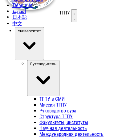
Tiếng Việt
العربية
ТГПУ
Открыть меню
日本語
中文
Университет
Путеводитель
ТГПУ в СМИ
Миссия ТГПУ
Руководство вуза
Структура ТГПУ
Факультеты, институты
Научная деятельность
Международная деятельность