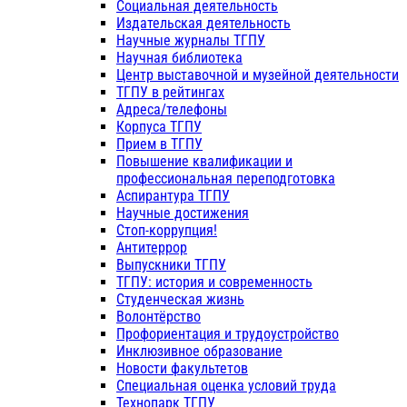
Социальная деятельность
Издательская деятельность
Научные журналы ТГПУ
Научная библиотека
Центр выставочной и музейной деятельности
ТГПУ в рейтингах
Адреса/телефоны
Корпуса ТГПУ
Прием в ТГПУ
Повышение квалификации и
профессиональная переподготовка
Аспирантура ТГПУ
Научные достижения
Стоп-коррупция!
Антитеррор
Выпускники ТГПУ
ТГПУ: история и современность
Студенческая жизнь
Волонтёрство
Профориентация и трудоустройство
Инклюзивное образование
Новости факультетов
Специальная оценка условий труда
Технопарк ТГПУ