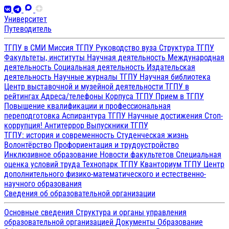
Университет
Путеводитель
ТГПУ в СМИ
Миссия ТГПУ
Руководство вуза
Структура ТГПУ
Факультеты, институты
Научная деятельность
Международная
деятельность
Социальная деятельность
Издательская
деятельность
Научные журналы ТГПУ
Научная библиотека
Центр выставочной и музейной деятельности
ТГПУ в
рейтингах
Адреса/телефоны
Корпуса ТГПУ
Прием в ТГПУ
Повышение квалификации и профессиональная
переподготовка
Аспирантура ТГПУ
Научные достижения
Стоп-
коррупция!
Антитеррор
Выпускники ТГПУ
ТГПУ: история и современность
Студенческая жизнь
Волонтёрство
Профориентация и трудоустройство
Инклюзивное образование
Новости факультетов
Специальная
оценка условий труда
Технопарк ТГПУ
Кванториум ТГПУ
Центр
дополнительного физико-математического и естественно-
научного образования
Сведения об образовательной организации
Основные сведения
Структура и органы управления
образовательной организацией
Документы
Образование