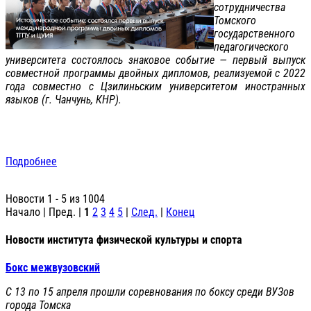
сотрудничества
Томского
государственного
педагогического
университета состоялось знаковое событие — первый выпуск
совместной программы двойных дипломов, реализуемой с 2022
года совместно с Цзилиньским университетом иностранных
языков (г. Чанчунь, КНР).
Подробнее
Новости 1 - 5 из 1004
Начало | Пред. |
1
2
3
4
5
|
След.
|
Конец
Новости института физической культуры и спорта
Бокс межвузовский
С 13 по 15 апреля прошли соревнования по боксу среди ВУЗов
города Томска