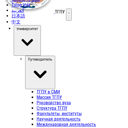
Tiếng Việt
العربية
ТГПУ
Открыть меню
日本語
中文
Университет
Путеводитель
ТГПУ в СМИ
Миссия ТГПУ
Руководство вуза
Структура ТГПУ
Факультеты, институты
Научная деятельность
Международная деятельность