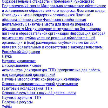
Образовательные стандарты и требования
Руководство
Педагогический состав
Материально-техническое обеспечение
и оснащенность образовательного процесса. Доступная среда
Стипендии и меры поддержки обучающихся
Платные
образовательные услуги
Финансово-хозяйственная
деятельность
Вакантные места для приема (перевода)
обучающихся
Международное сотрудничество
Организация
питания в образовательной организации
Информация, которая
размещается, публикуется по решению образовательной
организации, и (или) размещение, опубликование которой
является обязательным в соответствии с законодательством
Российской Федерации
Наука
Научное управление
Диссертационный совет
Аспирантура, докторантура ТГПУ, прикрепление для работы
над кандидатской диссертацией
Научные мероприятия: конференции, семинары
Основные направления научной деятельности
Грантовые исследования ТГПУ
Основные результаты научной деятельности
Научные журналы ТГПУ
Полезные ресурсы
Учёба