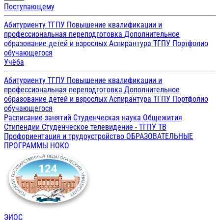
Поступающему
Абитуриенту ТГПУ
Повышение квалификации и
профессиональная переподготовка
Дополнительное
образование детей и взрослых
Аспирантура ТГПУ
Портфолио
обучающегося
Учёба
Абитуриенту ТГПУ
Повышение квалификации и
профессиональная переподготовка
Дополнительное
образование детей и взрослых
Аспирантура ТГПУ
Портфолио
обучающегося
Расписание занятий
Студенческая наука
Общежития
Стипендии
Студенческое телевидение - ТГПУ ТВ
Профориентация и трудоустройство
ОБРАЗОВАТЕЛЬНЫЕ
ПРОГРАММЫ
НОКО
ЭИОС