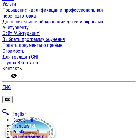
Услуги
Повышение квалификации и профессиональная
переподготовка
Дополнительное образование детей и взрослых
Абитуриенту
Сайт "Абитуриент"
Выбрать программу обучения
Подать документы о приёме
Стоимость
Для граждан СНГ
Группа ВКонтакте
Контакты
ENG
English
Қазақ тілі
Français
Polski
Забони тоҷикӣ