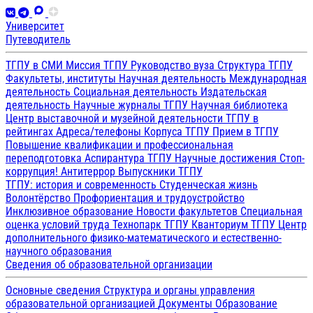
Университет
Путеводитель
ТГПУ в СМИ
Миссия ТГПУ
Руководство вуза
Структура ТГПУ
Факультеты, институты
Научная деятельность
Международная
деятельность
Социальная деятельность
Издательская
деятельность
Научные журналы ТГПУ
Научная библиотека
Центр выставочной и музейной деятельности
ТГПУ в
рейтингах
Адреса/телефоны
Корпуса ТГПУ
Прием в ТГПУ
Повышение квалификации и профессиональная
переподготовка
Аспирантура ТГПУ
Научные достижения
Стоп-
коррупция!
Антитеррор
Выпускники ТГПУ
ТГПУ: история и современность
Студенческая жизнь
Волонтёрство
Профориентация и трудоустройство
Инклюзивное образование
Новости факультетов
Специальная
оценка условий труда
Технопарк ТГПУ
Кванториум ТГПУ
Центр
дополнительного физико-математического и естественно-
научного образования
Сведения об образовательной организации
Основные сведения
Структура и органы управления
образовательной организацией
Документы
Образование