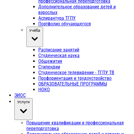
профессиональная переподготовка
Дополнительное образование детей и
взрослых
Аспирантура ТГПУ
Портфолио обучающегося
Учёба
Расписание занятий
Студенческая наука
Общежития
Стипендии
Студенческое телевидение - ТГПУ ТВ
Профориентация и трудоустройство
ОБРАЗОВАТЕЛЬНЫЕ ПРОГРАММЫ
НОКО
ЭИОС
Услуги
Повышение квалификации и профессиональная
переподготовка