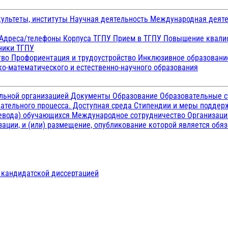
ультеты, институты
Научная деятельность
Международная деят
Адреса/телефоны
Корпуса ТГПУ
Прием в ТГПУ
Повышение квалиф
ники ТГПУ
тво
Профориентация и трудоустройство
Инклюзивное образован
о-математического и естественно-научного образования
ельной организацией
Документы
Образование
Образовательные с
ательного процесса. Доступная среда
Стипендии и меры подде
ревода) обучающихся
Международное сотрудничество
Организаци
ации, и (или) размещение, опубликование которой является обя
д кандидатской диссертацией