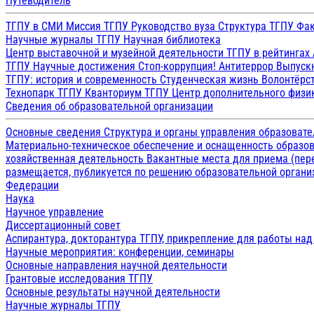
Путеводитель
ТГПУ в СМИ
Миссия ТГПУ
Руководство вуза
Структура ТГПУ
Фак
Научные журналы ТГПУ
Научная библиотека
Центр выставочной и музейной деятельности
ТГПУ в рейтингах
ТГПУ
Научные достижения
Стоп-коррупция!
Антитеррор
Выпуск
ТГПУ: история и современность
Студенческая жизнь
Волонтёрс
Технопарк ТГПУ
Кванториум ТГПУ
Центр дополнительного физик
Сведения об образовательной организации
Основные сведения
Структура и органы управления образоват
Материально-техническое обеспечение и оснащенность образов
хозяйственная деятельность
Вакантные места для приема (пе
размещается, публикуется по решению образовательной организ
Федерации
Наука
Научное управление
Диссертационный совет
Аспирантура, докторантура ТГПУ, прикрепление для работы на
Научные мероприятия: конференции, семинары
Основные направления научной деятельности
Грантовые исследования ТГПУ
Основные результаты научной деятельности
Научные журналы ТГПУ