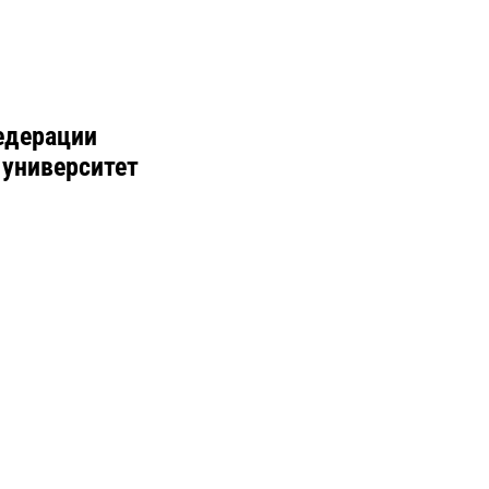
едерации
 университет