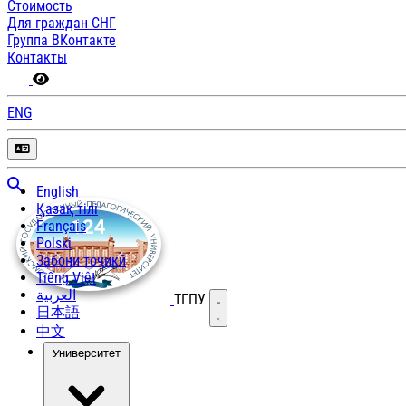
Стоимость
Для граждан СНГ
Группа ВКонтакте
Контакты
ENG
English
Қазақ тілі
Français
Polski
Забони тоҷикӣ
Tiếng Việt
العربية
ТГПУ
Открыть меню
日本語
中文
Университет