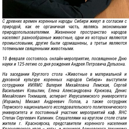
С древних времен коренные народы Сибири живут в согласии с
природой, как ее органичная часть, являясь экономными
природопользователями. Жизненное пространство народов
населяют разнообразные животные, одни из которых являются
промысловыми, другие были одомашнены, а третьи являются
тотемными священными животными.
10 февраля состоялось онлайн-мероприятие, посвященное Дню
науки и 125-летию со дня рождения Андрея Петровича Дульзона.
На заседании Круглого стола «Животные в материальной и
духовной культуре коренных народов Сибири» выступили
сотрудники ИИЯМС Валерия Михайловна Лемская, Сергей
Васильевич Ковылин, Елена Александровна Крюкова, Денис
Михайлович Токмашев, аспирант Иерусалимского университета
(Израиль) Михаил Андреевич Попов, а также сотрудник
Пермского национального исследовательского политехнического
университета и постоянный участник мероприятий каф. ЯНС
Степан Сергеевич Калинин. Слушателями на круглом столе стали
жители г. Красноярска, представители коренного населения
Красноярского края – кеты, и учащиеся Асиновского техникума