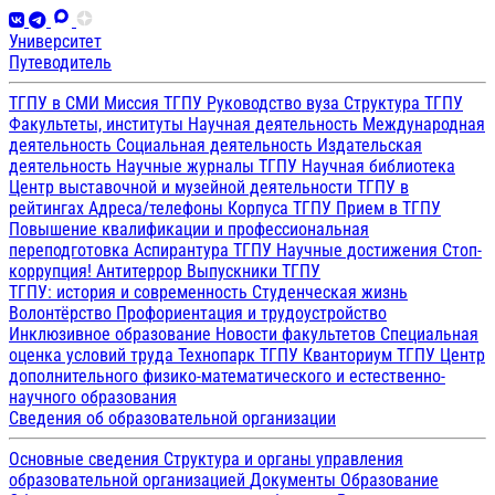
Университет
Путеводитель
ТГПУ в СМИ
Миссия ТГПУ
Руководство вуза
Структура ТГПУ
Факультеты, институты
Научная деятельность
Международная
деятельность
Социальная деятельность
Издательская
деятельность
Научные журналы ТГПУ
Научная библиотека
Центр выставочной и музейной деятельности
ТГПУ в
рейтингах
Адреса/телефоны
Корпуса ТГПУ
Прием в ТГПУ
Повышение квалификации и профессиональная
переподготовка
Аспирантура ТГПУ
Научные достижения
Стоп-
коррупция!
Антитеррор
Выпускники ТГПУ
ТГПУ: история и современность
Студенческая жизнь
Волонтёрство
Профориентация и трудоустройство
Инклюзивное образование
Новости факультетов
Специальная
оценка условий труда
Технопарк ТГПУ
Кванториум ТГПУ
Центр
дополнительного физико-математического и естественно-
научного образования
Сведения об образовательной организации
Основные сведения
Структура и органы управления
образовательной организацией
Документы
Образование