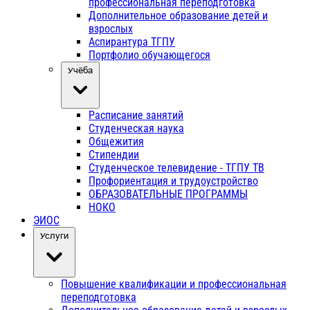
профессиональная переподготовка
Дополнительное образование детей и
взрослых
Аспирантура ТГПУ
Портфолио обучающегося
Учёба
Расписание занятий
Студенческая наука
Общежития
Стипендии
Студенческое телевидение - ТГПУ ТВ
Профориентация и трудоустройство
ОБРАЗОВАТЕЛЬНЫЕ ПРОГРАММЫ
НОКО
ЭИОС
Услуги
Повышение квалификации и профессиональная
переподготовка