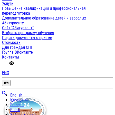
Услуги
Повышение квалификации и профессиональная
переподготовка
Дополнительное образование детей и взрослых
Абитуриенту
Сайт "Абитуриент"
Выбрать программу обучения
Подать документы о приёме
Стоимость
Для граждан СНГ
Группа ВКонтакте
Контакты
ENG
English
Қазақ тілі
Français
Polski
Забони тоҷикӣ