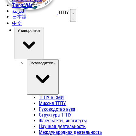
Tiếng Việt
العربية
ТГПУ
Открыть меню
日本語
中文
Университет
Путеводитель
ТГПУ в СМИ
Миссия ТГПУ
Руководство вуза
Структура ТГПУ
Факультеты, институты
Научная деятельность
Международная деятельность