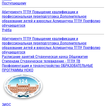
Поступающему
Абитуриенту ТГПУ
Повышение квалификации и
профессиональная переподготовка
Дополнительное
образование детей и взрослых
Аспирантура ТГПУ
Портфолио
обучающегося
Учёба
Абитуриенту ТГПУ
Повышение квалификации и
профессиональная переподготовка
Дополнительное
образование детей и взрослых
Аспирантура ТГПУ
Портфолио
обучающегося
Расписание занятий
Студенческая наука
Общежития
Стипендии
Студенческое телевидение - ТГПУ ТВ
Профориентация и трудоустройство
ОБРАЗОВАТЕЛЬНЫЕ
ПРОГРАММЫ
НОКО
ЭИОС