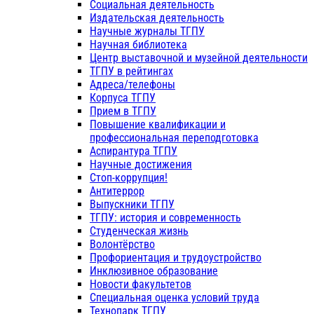
Социальная деятельность
Издательская деятельность
Научные журналы ТГПУ
Научная библиотека
Центр выставочной и музейной деятельности
ТГПУ в рейтингах
Адреса/телефоны
Корпуса ТГПУ
Прием в ТГПУ
Повышение квалификации и
профессиональная переподготовка
Аспирантура ТГПУ
Научные достижения
Стоп-коррупция!
Антитеррор
Выпускники ТГПУ
ТГПУ: история и современность
Студенческая жизнь
Волонтёрство
Профориентация и трудоустройство
Инклюзивное образование
Новости факультетов
Специальная оценка условий труда
Технопарк ТГПУ