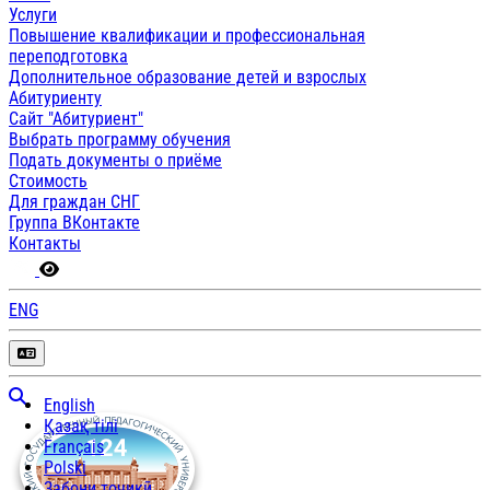
Услуги
Повышение квалификации и профессиональная
переподготовка
Дополнительное образование детей и взрослых
Абитуриенту
Сайт "Абитуриент"
Выбрать программу обучения
Подать документы о приёме
Стоимость
Для граждан СНГ
Группа ВКонтакте
Контакты
ENG
English
Қазақ тілі
Français
Polski
Забони тоҷикӣ