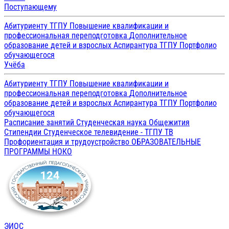
Поступающему
Абитуриенту ТГПУ
Повышение квалификации и
профессиональная переподготовка
Дополнительное
образование детей и взрослых
Аспирантура ТГПУ
Портфолио
обучающегося
Учёба
Абитуриенту ТГПУ
Повышение квалификации и
профессиональная переподготовка
Дополнительное
образование детей и взрослых
Аспирантура ТГПУ
Портфолио
обучающегося
Расписание занятий
Студенческая наука
Общежития
Стипендии
Студенческое телевидение - ТГПУ ТВ
Профориентация и трудоустройство
ОБРАЗОВАТЕЛЬНЫЕ
ПРОГРАММЫ
НОКО
ЭИОС