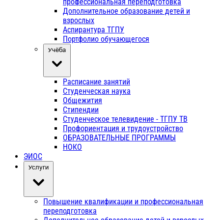
профессиональная переподготовка
Дополнительное образование детей и
взрослых
Аспирантура ТГПУ
Портфолио обучающегося
Учёба
Расписание занятий
Студенческая наука
Общежития
Стипендии
Студенческое телевидение - ТГПУ ТВ
Профориентация и трудоустройство
ОБРАЗОВАТЕЛЬНЫЕ ПРОГРАММЫ
НОКО
ЭИОС
Услуги
Повышение квалификации и профессиональная
переподготовка