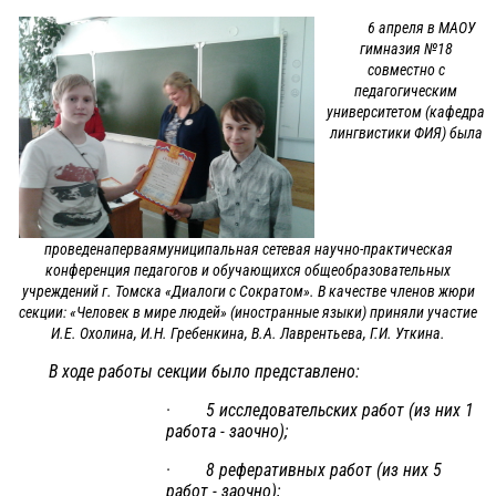
6 апреля в МАОУ
гимназия №18
совместно с
педагогическим
университетом (кафедра
лингвистики ФИЯ) была
проведенаперваямуниципальная сетевая научно-практическая
конференция педагогов и обучающихся общеобразовательных
учреждений г. Томска «Диалоги с Сократом». В качестве членов жюри
секции: «Человек в мире людей» (иностранные языки) приняли участие
И.Е. Охолина, И.Н. Гребенкина, В.А. Лаврентьева, Г.И. Уткина.
В ходе работы секции было представлено:
· 5 исследовательских работ (из них 1
работа - заочно);
· 8 реферативных работ (из них 5
работ - заочно);