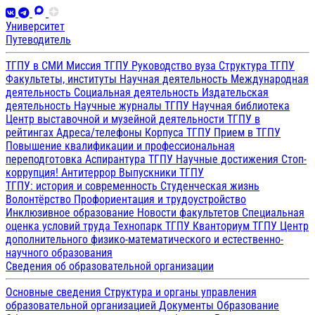
Университет
Путеводитель
ТГПУ в СМИ
Миссия ТГПУ
Руководство вуза
Структура ТГПУ
Факультеты, институты
Научная деятельность
Международная
деятельность
Социальная деятельность
Издательская
деятельность
Научные журналы ТГПУ
Научная библиотека
Центр выставочной и музейной деятельности
ТГПУ в
рейтингах
Адреса/телефоны
Корпуса ТГПУ
Прием в ТГПУ
Повышение квалификации и профессиональная
переподготовка
Аспирантура ТГПУ
Научные достижения
Стоп-
коррупция!
Антитеррор
Выпускники ТГПУ
ТГПУ: история и современность
Студенческая жизнь
Волонтёрство
Профориентация и трудоустройство
Инклюзивное образование
Новости факультетов
Специальная
оценка условий труда
Технопарк ТГПУ
Кванториум ТГПУ
Центр
дополнительного физико-математического и естественно-
научного образования
Сведения об образовательной организации
Основные сведения
Структура и органы управления
образовательной организацией
Документы
Образование