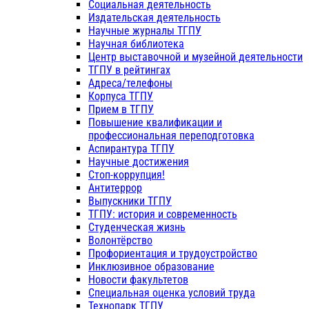
Социальная деятельность
Издательская деятельность
Научные журналы ТГПУ
Научная библиотека
Центр выставочной и музейной деятельности
ТГПУ в рейтингах
Адреса/телефоны
Корпуса ТГПУ
Прием в ТГПУ
Повышение квалификации и
профессиональная переподготовка
Аспирантура ТГПУ
Научные достижения
Стоп-коррупция!
Антитеррор
Выпускники ТГПУ
ТГПУ: история и современность
Студенческая жизнь
Волонтёрство
Профориентация и трудоустройство
Инклюзивное образование
Новости факультетов
Специальная оценка условий труда
Технопарк ТГПУ