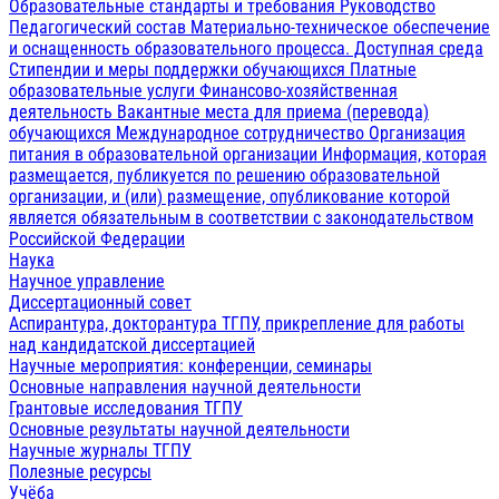
Образовательные стандарты и требования
Руководство
Педагогический состав
Материально-техническое обеспечение
и оснащенность образовательного процесса. Доступная среда
Стипендии и меры поддержки обучающихся
Платные
образовательные услуги
Финансово-хозяйственная
деятельность
Вакантные места для приема (перевода)
обучающихся
Международное сотрудничество
Организация
питания в образовательной организации
Информация, которая
размещается, публикуется по решению образовательной
организации, и (или) размещение, опубликование которой
является обязательным в соответствии с законодательством
Российской Федерации
Наука
Научное управление
Диссертационный совет
Аспирантура, докторантура ТГПУ, прикрепление для работы
над кандидатской диссертацией
Научные мероприятия: конференции, семинары
Основные направления научной деятельности
Грантовые исследования ТГПУ
Основные результаты научной деятельности
Научные журналы ТГПУ
Полезные ресурсы
Учёба