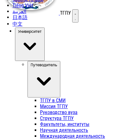
Tiếng Việt
العربية
ТГПУ
Открыть меню
日本語
中文
Университет
Путеводитель
ТГПУ в СМИ
Миссия ТГПУ
Руководство вуза
Структура ТГПУ
Факультеты, институты
Научная деятельность
Международная деятельность