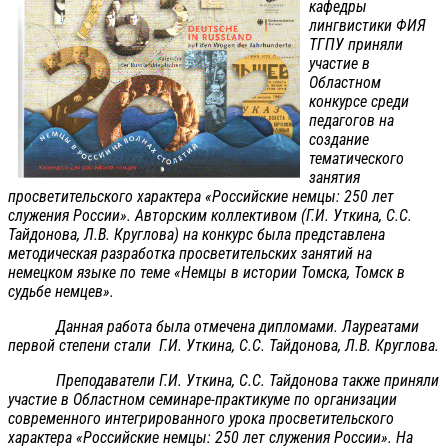
кафедры
лингвистики ФИЯ
ТГПУ приняли
участие в
Областном
конкурсе среди
педагогов на
создание
тематического
занятия
просветительского характера «Российские немцы: 250 лет
служения России». Авторским коллективом (Г.И. Уткина, С.С.
Тайдонова, Л.В. Круглова) на конкурс была представлена
методическая разработка просветительских занятий на
немецком языке по теме «Немцы в истории Томска, Томск в
судьбе немцев».
Данная работа была отмечена дипломами. Лауреатами
первой степени стали Г.И. Уткина, С.С. Тайдонова, Л.В. Круглова.
Преподаватели Г.И. Уткина, С.С. Тайдонова также приняли
участие в Областном семинаре-практикуме по организации
современного интегрированного урока просветительского
характера «Российские немцы: 250 лет служения России». На