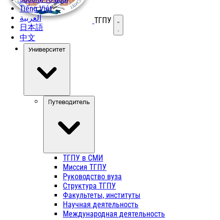
Tiếng Việt
العربية
ТГПУ
Открыть меню
日本語
中文
Университет
Путеводитель
ТГПУ в СМИ
Миссия ТГПУ
Руководство вуза
Структура ТГПУ
Факультеты, институты
Научная деятельность
Международная деятельность