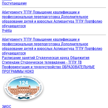
Поступающему
Абитуриенту ТГПУ
Повышение квалификации и
профессиональная переподготовка
Дополнительное
образование детей и взрослых
Аспирантура ТГПУ
Портфолио
обучающегося
Учёба
Абитуриенту ТГПУ
Повышение квалификации и
профессиональная переподготовка
Дополнительное
образование детей и взрослых
Аспирантура ТГПУ
Портфолио
обучающегося
Расписание занятий
Студенческая наука
Общежития
Стипендии
Студенческое телевидение - ТГПУ ТВ
Профориентация и трудоустройство
ОБРАЗОВАТЕЛЬНЫЕ
ПРОГРАММЫ
НОКО
ЭИОС