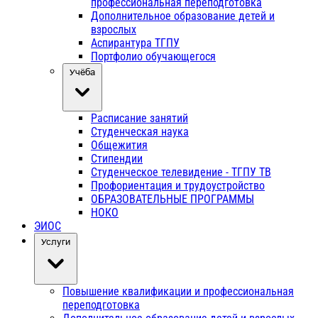
профессиональная переподготовка
Дополнительное образование детей и
взрослых
Аспирантура ТГПУ
Портфолио обучающегося
Учёба
Расписание занятий
Студенческая наука
Общежития
Стипендии
Студенческое телевидение - ТГПУ ТВ
Профориентация и трудоустройство
ОБРАЗОВАТЕЛЬНЫЕ ПРОГРАММЫ
НОКО
ЭИОС
Услуги
Повышение квалификации и профессиональная
переподготовка