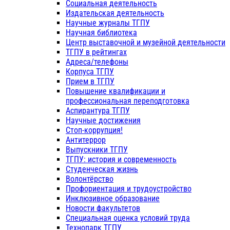
Социальная деятельность
Издательская деятельность
Научные журналы ТГПУ
Научная библиотека
Центр выставочной и музейной деятельности
ТГПУ в рейтингах
Адреса/телефоны
Корпуса ТГПУ
Прием в ТГПУ
Повышение квалификации и
профессиональная переподготовка
Аспирантура ТГПУ
Научные достижения
Стоп-коррупция!
Антитеррор
Выпускники ТГПУ
ТГПУ: история и современность
Студенческая жизнь
Волонтёрство
Профориентация и трудоустройство
Инклюзивное образование
Новости факультетов
Специальная оценка условий труда
Технопарк ТГПУ