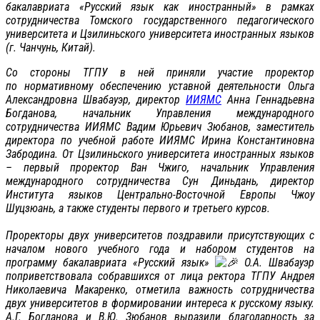
бакалавриата «Русский язык как иностранный» в рамках
сотрудничества Томского государственного педагогического
университета и Цзилиньского университета иностранных языков
(г. Чанчунь, Китай).
Со стороны ТГПУ в ней приняли участие проректор
по нормативному обеспечению уставной деятельности Ольга
Александровна Швабауэр, директор
ИИЯМС
Анна Геннадьевна
Богданова, начальник Управления международного
сотрудничества ИИЯМС Вадим Юрьевич Зюбанов, заместитель
директора по учебной работе ИИЯМС Ирина Константиновна
Забродина. От Цзилиньского университета иностранных языков
– первый проректор Ван Чжиго, начальник Управления
международного сотрудничества Сун Диньдань, директор
Института языков Центрально-Восточной Европы Чжоу
Шуцзюань, а также студенты первого и третьего курсов.
Проректоры двух университетов поздравили присутствующих с
началом нового учебного года и набором студентов на
программу бакалавриата «Русский язык»
О.А. Швабауэр
поприветствовала собравшихся от лица ректора ТГПУ Андрея
Николаевича Макаренко, отметила важность сотрудничества
двух университетов в формировании интереса к русскому языку.
А.Г. Богданова и В.Ю. Зюбанов выразили благодарность за