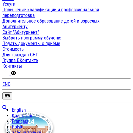
Услуги
Повышение квалификации и профессиональная
переподготовка
Дополнительное образование детей и взрослых
Абитуриенту
Сайт "Абитуриент"
Выбрать программу обучения
Подать документы о приёме
Стоимость
Для граждан СНГ
Группа ВКонтакте
Контакты
ENG
English
Қазақ тілі
Français
Polski
Забони тоҷикӣ