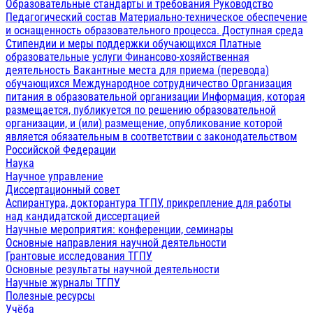
Образовательные стандарты и требования
Руководство
Педагогический состав
Материально-техническое обеспечение
и оснащенность образовательного процесса. Доступная среда
Стипендии и меры поддержки обучающихся
Платные
образовательные услуги
Финансово-хозяйственная
деятельность
Вакантные места для приема (перевода)
обучающихся
Международное сотрудничество
Организация
питания в образовательной организации
Информация, которая
размещается, публикуется по решению образовательной
организации, и (или) размещение, опубликование которой
является обязательным в соответствии с законодательством
Российской Федерации
Наука
Научное управление
Диссертационный совет
Аспирантура, докторантура ТГПУ, прикрепление для работы
над кандидатской диссертацией
Научные мероприятия: конференции, семинары
Основные направления научной деятельности
Грантовые исследования ТГПУ
Основные результаты научной деятельности
Научные журналы ТГПУ
Полезные ресурсы
Учёба