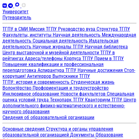
Университет
Путеводитель
ТГПУ в СМИ
Миссия ТГПУ
Руководство вуза
Структура ТГПУ
Факультеты, институты
Научная деятельность
Международная
деятельность
Социальная деятельность
Издательская
деятельность
Научные журналы ТГПУ
Научная библиотека
Центр выставочной и музейной деятельности
ТГПУ в
рейтингах
Адреса/телефоны
Корпуса ТГПУ
Прием в ТГПУ
Повышение квалификации и профессиональная
переподготовка
Аспирантура ТГПУ
Научные достижения
Стоп-
коррупция!
Антитеррор
Выпускники ТГПУ
ТГПУ: история и современность
Студенческая жизнь
Волонтёрство
Профориентация и трудоустройство
Инклюзивное образование
Новости факультетов
Специальная
оценка условий труда
Технопарк ТГПУ
Кванториум ТГПУ
Центр
дополнительного физико-математического и естественно-
научного образования
Сведения об образовательной организации
Основные сведения
Структура и органы управления
образовательной организацией
Документы
Образование