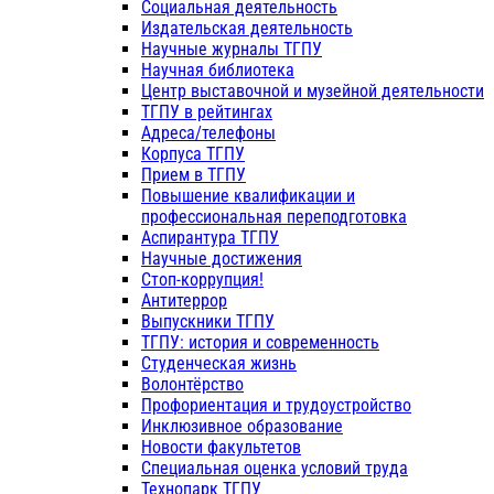
Социальная деятельность
Издательская деятельность
Научные журналы ТГПУ
Научная библиотека
Центр выставочной и музейной деятельности
ТГПУ в рейтингах
Адреса/телефоны
Корпуса ТГПУ
Прием в ТГПУ
Повышение квалификации и
профессиональная переподготовка
Аспирантура ТГПУ
Научные достижения
Стоп-коррупция!
Антитеррор
Выпускники ТГПУ
ТГПУ: история и современность
Студенческая жизнь
Волонтёрство
Профориентация и трудоустройство
Инклюзивное образование
Новости факультетов
Специальная оценка условий труда
Технопарк ТГПУ