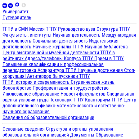
Университет
Путеводитель
ТГПУ в СМИ
Миссия ТГПУ
Руководство вуза
Структура ТГПУ
Факультеты, институты
Научная деятельность
Международная
деятельность
Социальная деятельность
Издательская
деятельность
Научные журналы ТГПУ
Научная библиотека
Центр выставочной и музейной деятельности
ТГПУ в
рейтингах
Адреса/телефоны
Корпуса ТГПУ
Прием в ТГПУ
Повышение квалификации и профессиональная
переподготовка
Аспирантура ТГПУ
Научные достижения
Стоп-
коррупция!
Антитеррор
Выпускники ТГПУ
ТГПУ: история и современность
Студенческая жизнь
Волонтёрство
Профориентация и трудоустройство
Инклюзивное образование
Новости факультетов
Специальная
оценка условий труда
Технопарк ТГПУ
Кванториум ТГПУ
Центр
дополнительного физико-математического и естественно-
научного образования
Сведения об образовательной организации
Основные сведения
Структура и органы управления
образовательной организацией
Документы
Образование