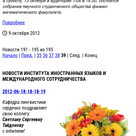
В субботу, 13 октября в аудитории 1/04 в 14.00, состоится
собрание Научного студенческого общества физико-
математического факультета.
Подробнее
9 октября 2012
Новости 191 - 195 из 195
Начало
|
Пред.
|
35
36
37
38
39
| След. | Конец
НОВОСТИ ИНСТИТУТА ИНОСТРАННЫХ ЯЗЫКОВ И
МЕЖДУНАРОДНОГО СОТРУДНИЧЕСТВА
2012-06-18-18-18-19
Кафедра лингвистики
сердечно поздравляет
свою коллегу
Светлану Сергеевну
Тайдонову
с юбилеем!