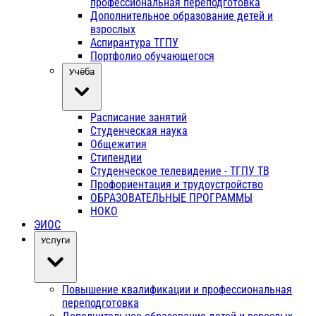
профессиональная переподготовка
Дополнительное образование детей и
взрослых
Аспирантура ТГПУ
Портфолио обучающегося
Учёба
Расписание занятий
Студенческая наука
Общежития
Стипендии
Студенческое телевидение - ТГПУ ТВ
Профориентация и трудоустройство
ОБРАЗОВАТЕЛЬНЫЕ ПРОГРАММЫ
НОКО
ЭИОС
Услуги
Повышение квалификации и профессиональная
переподготовка