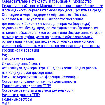
Образовательные стандарты и требования
Руководство
Педагогический состав
Материально-техническое обеспечение
и оснащенность образовательного процесса. Доступная среда
Стипендии и меры поддержки обучающихся
Платные
образовательные услуги
Финансово-хозяйственная
деятельность
Вакантные места для приема (перевода)
обучающихся
Международное сотрудничество
Организация
питания в образовательной организации
Информация, которая
размещается, публикуется по решению образовательной
организации, и (или) размещение, опубликование которой
является обязательным в соответствии с законодательством
Российской Федерации
Наука
Научное управление
Диссертационный совет
Аспирантура, докторантура ТГПУ, прикрепление для работы
над кандидатской диссертацией
Научные мероприятия: конференции, семинары
Основные направления научной деятельности
Грантовые исследования ТГПУ
Основные результаты научной деятельности
Научные журналы ТГПУ
Полезные ресурсы
Учёба