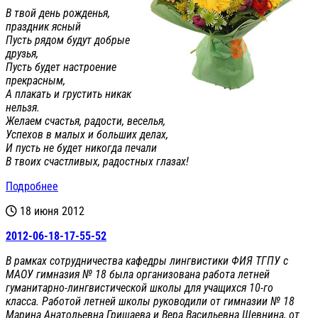
В твой день рожденья,
праздник ясный
Пусть рядом будут добрые
друзья,
Пусть будет настроение
прекрасным,
А плакать и грустить никак
нельзя.
Желаем счастья, радости, веселья,
Успехов в малых и больших делах,
И пусть не будет никогда печали
В твоих счастливых, радостных глазах!
Подробнее
18 июня 2012
2012-06-18-17-55-52
В рамках сотрудничества кафедры лингвистики ФИЯ ТГПУ с
МАОУ гимназия № 18 была организована работа летней
гуманитарно-лингвистической школы для учащихся 10-го
класса. Работой летней школы руководили от гимназии № 18
Марина Анатольевна Гришаева и Вера Васильевна Шевнина, от