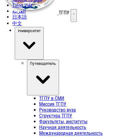
Tiếng Việt
العربية
ТГПУ
Открыть меню
日本語
中文
Университет
Путеводитель
ТГПУ в СМИ
Миссия ТГПУ
Руководство вуза
Структура ТГПУ
Факультеты, институты
Научная деятельность
Международная деятельность