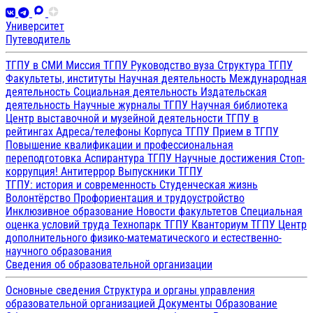
Университет
Путеводитель
ТГПУ в СМИ
Миссия ТГПУ
Руководство вуза
Структура ТГПУ
Факультеты, институты
Научная деятельность
Международная
деятельность
Социальная деятельность
Издательская
деятельность
Научные журналы ТГПУ
Научная библиотека
Центр выставочной и музейной деятельности
ТГПУ в
рейтингах
Адреса/телефоны
Корпуса ТГПУ
Прием в ТГПУ
Повышение квалификации и профессиональная
переподготовка
Аспирантура ТГПУ
Научные достижения
Стоп-
коррупция!
Антитеррор
Выпускники ТГПУ
ТГПУ: история и современность
Студенческая жизнь
Волонтёрство
Профориентация и трудоустройство
Инклюзивное образование
Новости факультетов
Специальная
оценка условий труда
Технопарк ТГПУ
Кванториум ТГПУ
Центр
дополнительного физико-математического и естественно-
научного образования
Сведения об образовательной организации
Основные сведения
Структура и органы управления
образовательной организацией
Документы
Образование