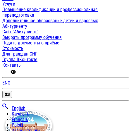
Услуги
Повышение квалификации и профессиональная
переподготовка
Дополнительное образование детей и взрослых
Абитуриенту
Сайт "Абитуриент"
Выбрать программу обучения
Подать документы о приёме
Стоимость
Для граждан СНГ
Группа ВКонтакте
Контакты
ENG
English
Қазақ тілі
Français
Polski
Забони тоҷикӣ