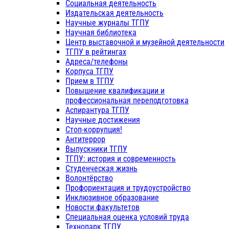
Социальная деятельность
Издательская деятельность
Научные журналы ТГПУ
Научная библиотека
Центр выставочной и музейной деятельности
ТГПУ в рейтингах
Адреса/телефоны
Корпуса ТГПУ
Прием в ТГПУ
Повышение квалификации и
профессиональная переподготовка
Аспирантура ТГПУ
Научные достижения
Стоп-коррупция!
Антитеррор
Выпускники ТГПУ
ТГПУ: история и современность
Студенческая жизнь
Волонтёрство
Профориентация и трудоустройство
Инклюзивное образование
Новости факультетов
Специальная оценка условий труда
Технопарк ТГПУ