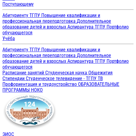
Поступающему
Абитуриенту ТГПУ
Повышение квалификации и
профессиональная переподготовка
Дополнительное
образование детей и взрослых
Аспирантура ТГПУ
Портфолио
обучающегося
Учёба
Абитуриенту ТГПУ
Повышение квалификации и
профессиональная переподготовка
Дополнительное
образование детей и взрослых
Аспирантура ТГПУ
Портфолио
обучающегося
Расписание занятий
Студенческая наука
Общежития
Стипендии
Студенческое телевидение - ТГПУ ТВ
Профориентация и трудоустройство
ОБРАЗОВАТЕЛЬНЫЕ
ПРОГРАММЫ
НОКО
ЭИОС