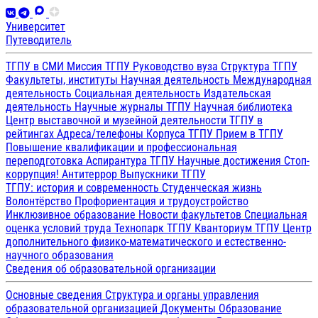
Университет
Путеводитель
ТГПУ в СМИ
Миссия ТГПУ
Руководство вуза
Структура ТГПУ
Факультеты, институты
Научная деятельность
Международная
деятельность
Социальная деятельность
Издательская
деятельность
Научные журналы ТГПУ
Научная библиотека
Центр выставочной и музейной деятельности
ТГПУ в
рейтингах
Адреса/телефоны
Корпуса ТГПУ
Прием в ТГПУ
Повышение квалификации и профессиональная
переподготовка
Аспирантура ТГПУ
Научные достижения
Стоп-
коррупция!
Антитеррор
Выпускники ТГПУ
ТГПУ: история и современность
Студенческая жизнь
Волонтёрство
Профориентация и трудоустройство
Инклюзивное образование
Новости факультетов
Специальная
оценка условий труда
Технопарк ТГПУ
Кванториум ТГПУ
Центр
дополнительного физико-математического и естественно-
научного образования
Сведения об образовательной организации
Основные сведения
Структура и органы управления
образовательной организацией
Документы
Образование