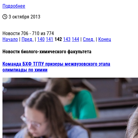
Подробнее
3 октября 2013
Новости 706 - 710 из 774
Начало
|
Пред.
|
140
141
142
143
144
|
След.
|
Конец
Новости биолого-химического факультета
Команда БХФ ТГПУ призеры межвузовского этапа
олимпиады по химии