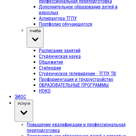
профессиональная переподготовка
Дополнительное образование детей и
взрослых
Аспирантура ТГПУ
Портфолио обучающегося
Учёба
Расписание занятий
Студенческая наука
Общежития
Стипендии
Студенческое телевидение - ТГПУ ТВ
Профориентация и трудоустройство
ОБРАЗОВАТЕЛЬНЫЕ ПРОГРАММЫ
НОКО
ЭИОС
Услуги
Повышение квалификации и профессиональная
переподготовка