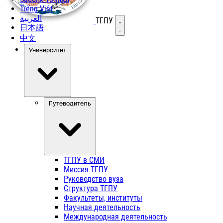
Tiếng Việt
العربية
ТГПУ
Открыть меню
日本語
中文
Университет
Путеводитель
ТГПУ в СМИ
Миссия ТГПУ
Руководство вуза
Структура ТГПУ
Факультеты, институты
Научная деятельность
Международная деятельность