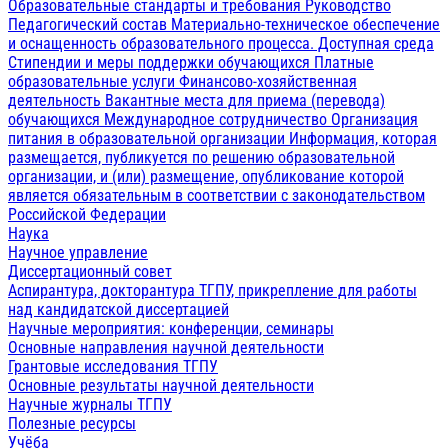
Образовательные стандарты и требования
Руководство
Педагогический состав
Материально-техническое обеспечение
и оснащенность образовательного процесса. Доступная среда
Стипендии и меры поддержки обучающихся
Платные
образовательные услуги
Финансово-хозяйственная
деятельность
Вакантные места для приема (перевода)
обучающихся
Международное сотрудничество
Организация
питания в образовательной организации
Информация, которая
размещается, публикуется по решению образовательной
организации, и (или) размещение, опубликование которой
является обязательным в соответствии с законодательством
Российской Федерации
Наука
Научное управление
Диссертационный совет
Аспирантура, докторантура ТГПУ, прикрепление для работы
над кандидатской диссертацией
Научные мероприятия: конференции, семинары
Основные направления научной деятельности
Грантовые исследования ТГПУ
Основные результаты научной деятельности
Научные журналы ТГПУ
Полезные ресурсы
Учёба