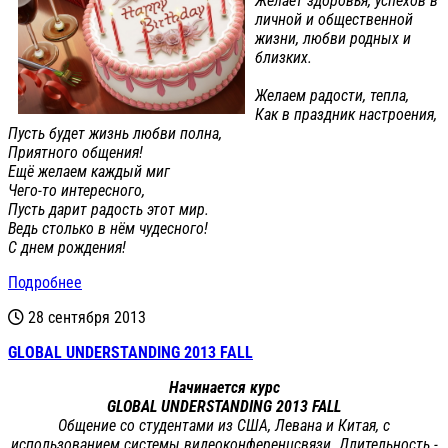
Желает здоровья, успехов в
личной и общественной
жизни, любви родных и
близких.
Желаем радости, тепла,
Как в праздник настроения,
Пусть будет жизнь любви полна,
Приятного общения!
Ещё желаем каждый миг
Чего-то интересного,
Пусть дарит радость этот мир.
Ведь столько в нём чудесного!
С днем рождения!
Подробнее
28 сентября 2013
GLOBAL UNDERSTANDING 2013 FALL
Начинается
курс
GLOBAL
UNDERSTANDING
2013 FALL
Общение со студентами из США, Левана и Китая, с
использованием системы видеоконференцсвязи. Длительность -