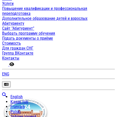
Услуги
Повышение квалификации и профессиональная
переподготовка
Дополнительное образование детей и взрослых
Абитуриенту
Сайт "Абитуриент"
Выбрать программу обучения
Подать документы о приёме
Стоимость
Для граждан СНГ
Группа ВКонтакте
Контакты
ENG
English
Қазақ тілі
Français
Polski
Забони тоҷикӣ