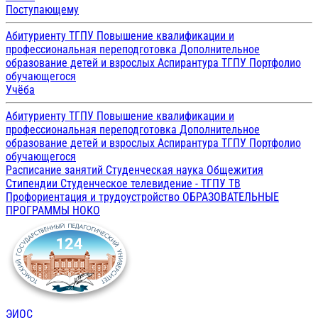
Поступающему
Абитуриенту ТГПУ
Повышение квалификации и
профессиональная переподготовка
Дополнительное
образование детей и взрослых
Аспирантура ТГПУ
Портфолио
обучающегося
Учёба
Абитуриенту ТГПУ
Повышение квалификации и
профессиональная переподготовка
Дополнительное
образование детей и взрослых
Аспирантура ТГПУ
Портфолио
обучающегося
Расписание занятий
Студенческая наука
Общежития
Стипендии
Студенческое телевидение - ТГПУ ТВ
Профориентация и трудоустройство
ОБРАЗОВАТЕЛЬНЫЕ
ПРОГРАММЫ
НОКО
ЭИОС