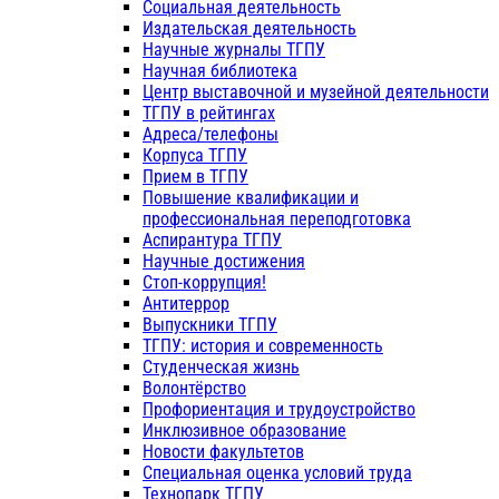
Социальная деятельность
Издательская деятельность
Научные журналы ТГПУ
Научная библиотека
Центр выставочной и музейной деятельности
ТГПУ в рейтингах
Адреса/телефоны
Корпуса ТГПУ
Прием в ТГПУ
Повышение квалификации и
профессиональная переподготовка
Аспирантура ТГПУ
Научные достижения
Стоп-коррупция!
Антитеррор
Выпускники ТГПУ
ТГПУ: история и современность
Студенческая жизнь
Волонтёрство
Профориентация и трудоустройство
Инклюзивное образование
Новости факультетов
Специальная оценка условий труда
Технопарк ТГПУ