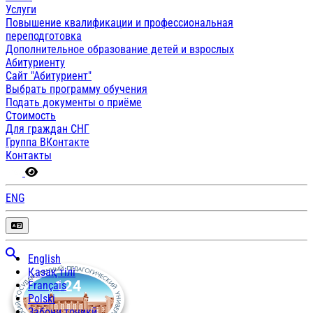
Услуги
Повышение квалификации и профессиональная
переподготовка
Дополнительное образование детей и взрослых
Абитуриенту
Сайт "Абитуриент"
Выбрать программу обучения
Подать документы о приёме
Стоимость
Для граждан СНГ
Группа ВКонтакте
Контакты
ENG
English
Қазақ тілі
Français
Polski
Забони тоҷикӣ