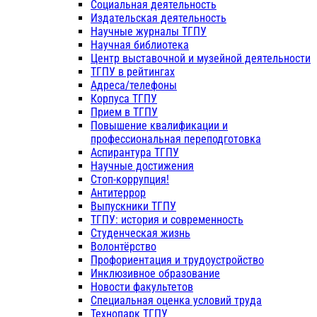
Социальная деятельность
Издательская деятельность
Научные журналы ТГПУ
Научная библиотека
Центр выставочной и музейной деятельности
ТГПУ в рейтингах
Адреса/телефоны
Корпуса ТГПУ
Прием в ТГПУ
Повышение квалификации и
профессиональная переподготовка
Аспирантура ТГПУ
Научные достижения
Стоп-коррупция!
Антитеррор
Выпускники ТГПУ
ТГПУ: история и современность
Студенческая жизнь
Волонтёрство
Профориентация и трудоустройство
Инклюзивное образование
Новости факультетов
Специальная оценка условий труда
Технопарк ТГПУ