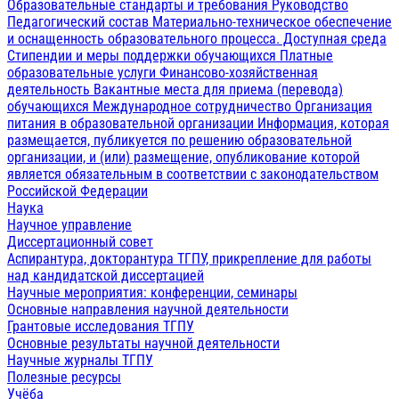
Образовательные стандарты и требования
Руководство
Педагогический состав
Материально-техническое обеспечение
и оснащенность образовательного процесса. Доступная среда
Стипендии и меры поддержки обучающихся
Платные
образовательные услуги
Финансово-хозяйственная
деятельность
Вакантные места для приема (перевода)
обучающихся
Международное сотрудничество
Организация
питания в образовательной организации
Информация, которая
размещается, публикуется по решению образовательной
организации, и (или) размещение, опубликование которой
является обязательным в соответствии с законодательством
Российской Федерации
Наука
Научное управление
Диссертационный совет
Аспирантура, докторантура ТГПУ, прикрепление для работы
над кандидатской диссертацией
Научные мероприятия: конференции, семинары
Основные направления научной деятельности
Грантовые исследования ТГПУ
Основные результаты научной деятельности
Научные журналы ТГПУ
Полезные ресурсы
Учёба