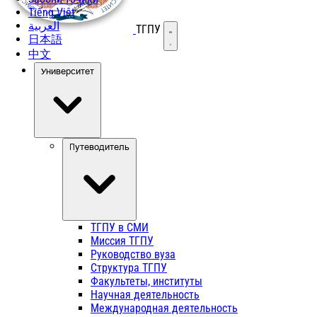
Tiếng Việt
العربية
ТГПУ
Открыть меню
日本語
中文
Университет
Путеводитель
ТГПУ в СМИ
Миссия ТГПУ
Руководство вуза
Структура ТГПУ
Факультеты, институты
Научная деятельность
Международная деятельность