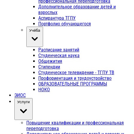
профессиональная переподготовка
Дополнительное образование детей и
взрослых
Аспирантура ТГПУ
Портфолио обучающегося
Учёба
Расписание занятий
Студенческая наука
Общежития
Стипендии
Студенческое телевидение - ТГПУ ТВ
Профориентация и трудоустройство
ОБРАЗОВАТЕЛЬНЫЕ ПРОГРАММЫ
НОКО
ЭИОС
Услуги
Повышение квалификации и профессиональная
переподготовка