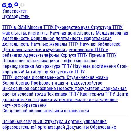
Университет
Путеводитель
ТГПУ в СМИ
Миссия ТГПУ
Руководство вуза
Структура ТГПУ
Факультеты, институты
Научная деятельность
Международная
деятельность
Социальная деятельность
Издательская
деятельность
Научные журналы ТГПУ
Научная библиотека
Центр выставочной и музейной деятельности
ТГПУ в
рейтингах
Адреса/телефоны
Корпуса ТГПУ
Прием в ТГПУ
Повышение квалификации и профессиональная
переподготовка
Аспирантура ТГПУ
Научные достижения
Стоп-
коррупция!
Антитеррор
Выпускники ТГПУ
ТГПУ: история и современность
Студенческая жизнь
Волонтёрство
Профориентация и трудоустройство
Инклюзивное образование
Новости факультетов
Специальная
оценка условий труда
Технопарк ТГПУ
Кванториум ТГПУ
Центр
дополнительного физико-математического и естественно-
научного образования
Сведения об образовательной организации
Основные сведения
Структура и органы управления
образовательной организацией
Документы
Образование