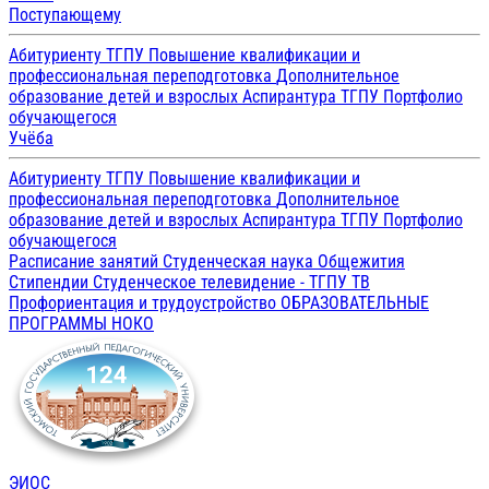
Поступающему
Абитуриенту ТГПУ
Повышение квалификации и
профессиональная переподготовка
Дополнительное
образование детей и взрослых
Аспирантура ТГПУ
Портфолио
обучающегося
Учёба
Абитуриенту ТГПУ
Повышение квалификации и
профессиональная переподготовка
Дополнительное
образование детей и взрослых
Аспирантура ТГПУ
Портфолио
обучающегося
Расписание занятий
Студенческая наука
Общежития
Стипендии
Студенческое телевидение - ТГПУ ТВ
Профориентация и трудоустройство
ОБРАЗОВАТЕЛЬНЫЕ
ПРОГРАММЫ
НОКО
ЭИОС