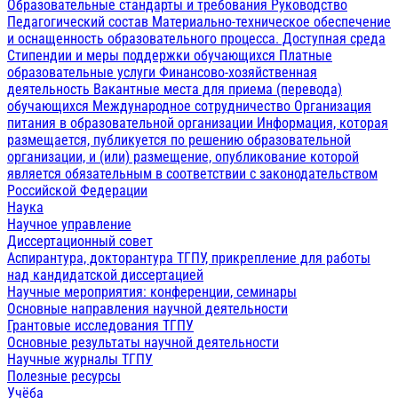
Образовательные стандарты и требования
Руководство
Педагогический состав
Материально-техническое обеспечение
и оснащенность образовательного процесса. Доступная среда
Стипендии и меры поддержки обучающихся
Платные
образовательные услуги
Финансово-хозяйственная
деятельность
Вакантные места для приема (перевода)
обучающихся
Международное сотрудничество
Организация
питания в образовательной организации
Информация, которая
размещается, публикуется по решению образовательной
организации, и (или) размещение, опубликование которой
является обязательным в соответствии с законодательством
Российской Федерации
Наука
Научное управление
Диссертационный совет
Аспирантура, докторантура ТГПУ, прикрепление для работы
над кандидатской диссертацией
Научные мероприятия: конференции, семинары
Основные направления научной деятельности
Грантовые исследования ТГПУ
Основные результаты научной деятельности
Научные журналы ТГПУ
Полезные ресурсы
Учёба