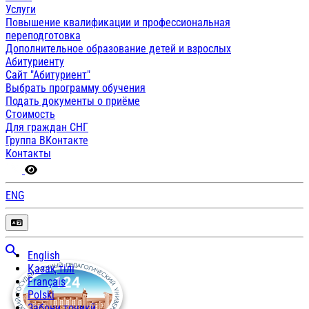
Услуги
Повышение квалификации и профессиональная
переподготовка
Дополнительное образование детей и взрослых
Абитуриенту
Сайт "Абитуриент"
Выбрать программу обучения
Подать документы о приёме
Стоимость
Для граждан СНГ
Группа ВКонтакте
Контакты
ENG
English
Қазақ тілі
Français
Polski
Забони тоҷикӣ