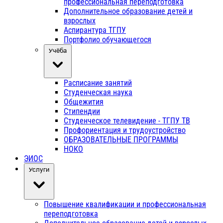
профессиональная переподготовка
Дополнительное образование детей и
взрослых
Аспирантура ТГПУ
Портфолио обучающегося
Учёба
Расписание занятий
Студенческая наука
Общежития
Стипендии
Студенческое телевидение - ТГПУ ТВ
Профориентация и трудоустройство
ОБРАЗОВАТЕЛЬНЫЕ ПРОГРАММЫ
НОКО
ЭИОС
Услуги
Повышение квалификации и профессиональная
переподготовка