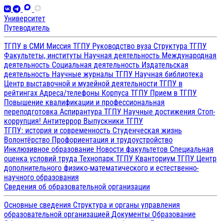
Университет
Путеводитель
ТГПУ в СМИ
Миссия ТГПУ
Руководство вуза
Структура ТГПУ
Факультеты, институты
Научная деятельность
Международная
деятельность
Социальная деятельность
Издательская
деятельность
Научные журналы ТГПУ
Научная библиотека
Центр выставочной и музейной деятельности
ТГПУ в
рейтингах
Адреса/телефоны
Корпуса ТГПУ
Прием в ТГПУ
Повышение квалификации и профессиональная
переподготовка
Аспирантура ТГПУ
Научные достижения
Стоп-
коррупция!
Антитеррор
Выпускники ТГПУ
ТГПУ: история и современность
Студенческая жизнь
Волонтёрство
Профориентация и трудоустройство
Инклюзивное образование
Новости факультетов
Специальная
оценка условий труда
Технопарк ТГПУ
Кванториум ТГПУ
Центр
дополнительного физико-математического и естественно-
научного образования
Сведения об образовательной организации
Основные сведения
Структура и органы управления
образовательной организацией
Документы
Образование