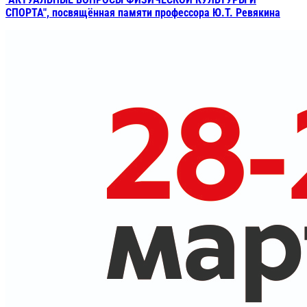
СПОРТА", посвящённая памяти профессора Ю.Т. Ревякина