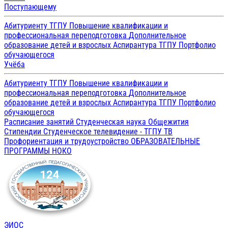
Поступающему
Абитуриенту ТГПУ
Повышение квалификации и
профессиональная переподготовка
Дополнительное
образование детей и взрослых
Аспирантура ТГПУ
Портфолио
обучающегося
Учёба
Абитуриенту ТГПУ
Повышение квалификации и
профессиональная переподготовка
Дополнительное
образование детей и взрослых
Аспирантура ТГПУ
Портфолио
обучающегося
Расписание занятий
Студенческая наука
Общежития
Стипендии
Студенческое телевидение - ТГПУ ТВ
Профориентация и трудоустройство
ОБРАЗОВАТЕЛЬНЫЕ
ПРОГРАММЫ
НОКО
ЭИОС