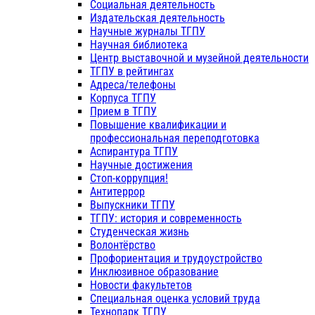
Социальная деятельность
Издательская деятельность
Научные журналы ТГПУ
Научная библиотека
Центр выставочной и музейной деятельности
ТГПУ в рейтингах
Адреса/телефоны
Корпуса ТГПУ
Прием в ТГПУ
Повышение квалификации и
профессиональная переподготовка
Аспирантура ТГПУ
Научные достижения
Стоп-коррупция!
Антитеррор
Выпускники ТГПУ
ТГПУ: история и современность
Студенческая жизнь
Волонтёрство
Профориентация и трудоустройство
Инклюзивное образование
Новости факультетов
Специальная оценка условий труда
Технопарк ТГПУ