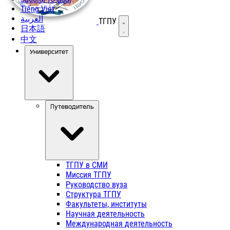
Tiếng Việt
العربية
ТГПУ
Открыть меню
日本語
中文
Университет
Путеводитель
ТГПУ в СМИ
Миссия ТГПУ
Руководство вуза
Структура ТГПУ
Факультеты, институты
Научная деятельность
Международная деятельность