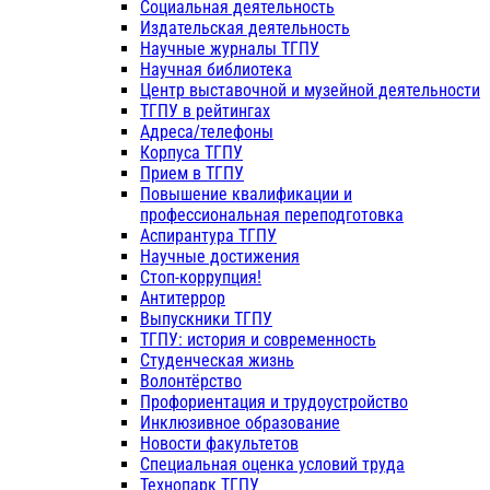
Социальная деятельность
Издательская деятельность
Научные журналы ТГПУ
Научная библиотека
Центр выставочной и музейной деятельности
ТГПУ в рейтингах
Адреса/телефоны
Корпуса ТГПУ
Прием в ТГПУ
Повышение квалификации и
профессиональная переподготовка
Аспирантура ТГПУ
Научные достижения
Стоп-коррупция!
Антитеррор
Выпускники ТГПУ
ТГПУ: история и современность
Студенческая жизнь
Волонтёрство
Профориентация и трудоустройство
Инклюзивное образование
Новости факультетов
Специальная оценка условий труда
Технопарк ТГПУ