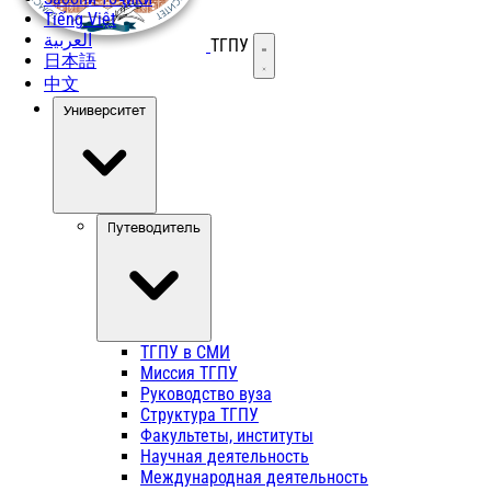
Tiếng Việt
العربية
ТГПУ
Открыть меню
日本語
中文
Университет
Путеводитель
ТГПУ в СМИ
Миссия ТГПУ
Руководство вуза
Структура ТГПУ
Факультеты, институты
Научная деятельность
Международная деятельность