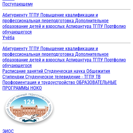
Поступающему
Абитуриенту ТГПУ
Повышение квалификации и
профессиональная переподготовка
Дополнительное
образование детей и взрослых
Аспирантура ТГПУ
Портфолио
обучающегося
Учёба
Абитуриенту ТГПУ
Повышение квалификации и
профессиональная переподготовка
Дополнительное
образование детей и взрослых
Аспирантура ТГПУ
Портфолио
обучающегося
Расписание занятий
Студенческая наука
Общежития
Стипендии
Студенческое телевидение - ТГПУ ТВ
Профориентация и трудоустройство
ОБРАЗОВАТЕЛЬНЫЕ
ПРОГРАММЫ
НОКО
ЭИОС