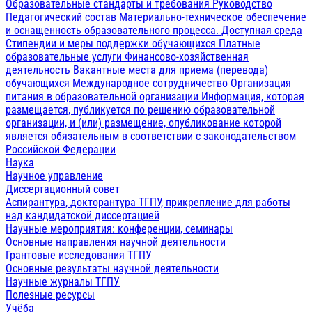
Образовательные стандарты и требования
Руководство
Педагогический состав
Материально-техническое обеспечение
и оснащенность образовательного процесса. Доступная среда
Стипендии и меры поддержки обучающихся
Платные
образовательные услуги
Финансово-хозяйственная
деятельность
Вакантные места для приема (перевода)
обучающихся
Международное сотрудничество
Организация
питания в образовательной организации
Информация, которая
размещается, публикуется по решению образовательной
организации, и (или) размещение, опубликование которой
является обязательным в соответствии с законодательством
Российской Федерации
Наука
Научное управление
Диссертационный совет
Аспирантура, докторантура ТГПУ, прикрепление для работы
над кандидатской диссертацией
Научные мероприятия: конференции, семинары
Основные направления научной деятельности
Грантовые исследования ТГПУ
Основные результаты научной деятельности
Научные журналы ТГПУ
Полезные ресурсы
Учёба