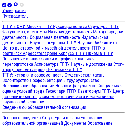
Университет
Путеводитель
ТГПУ в СМИ
Миссия ТГПУ
Руководство вуза
Структура ТГПУ
Факультеты, институты
Научная деятельность
Международная
деятельность
Социальная деятельность
Издательская
деятельность
Научные журналы ТГПУ
Научная библиотека
Центр выставочной и музейной деятельности
ТГПУ в
рейтингах
Адреса/телефоны
Корпуса ТГПУ
Прием в ТГПУ
Повышение квалификации и профессиональная
переподготовка
Аспирантура ТГПУ
Научные достижения
Стоп-
коррупция!
Антитеррор
Выпускники ТГПУ
ТГПУ: история и современность
Студенческая жизнь
Волонтёрство
Профориентация и трудоустройство
Инклюзивное образование
Новости факультетов
Специальная
оценка условий труда
Технопарк ТГПУ
Кванториум ТГПУ
Центр
дополнительного физико-математического и естественно-
научного образования
Сведения об образовательной организации
Основные сведения
Структура и органы управления
образовательной организацией
Документы
Образование