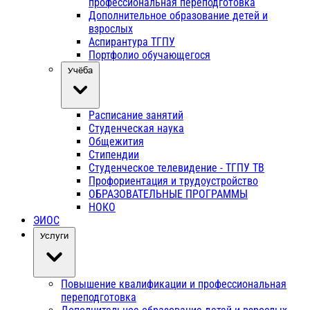
профессиональная переподготовка
Дополнительное образование детей и
взрослых
Аспирантура ТГПУ
Портфолио обучающегося
Учёба
Расписание занятий
Студенческая наука
Общежития
Стипендии
Студенческое телевидение - ТГПУ ТВ
Профориентация и трудоустройство
ОБРАЗОВАТЕЛЬНЫЕ ПРОГРАММЫ
НОКО
ЭИОС
Услуги
Повышение квалификации и профессиональная
переподготовка