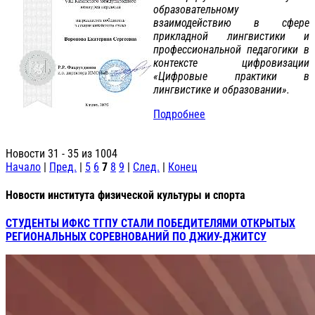
образовательному
взаимодействию в сфере
прикладной лингвистики и
профессиональной педагогики в
контексте цифровизации
«Цифровые практики в
лингвистике и образовании».
Подробнее
Новости 31 - 35 из 1004
Начало
|
Пред.
|
5
6
7
8
9
|
След.
|
Конец
Новости института физической культуры и спорта
СТУДЕНТЫ ИФКС ТГПУ СТАЛИ ПОБЕДИТЕЛЯМИ ОТКРЫТЫХ
РЕГИОНАЛЬНЫХ СОРЕВНОВАНИЙ ПО ДЖИУ-ДЖИТСУ