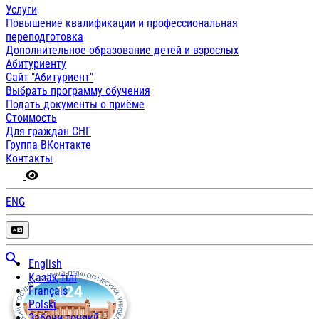
Услуги
Повышение квалификации и профессиональная
переподготовка
Дополнительное образование детей и взрослых
Абитуриенту
Сайт "Абитуриент"
Выбрать программу обучения
Подать документы о приёме
Стоимость
Для граждан СНГ
Группа ВКонтакте
Контакты
ENG
English
Қазақ тілі
Français
Polski
Забони тоҷикӣ