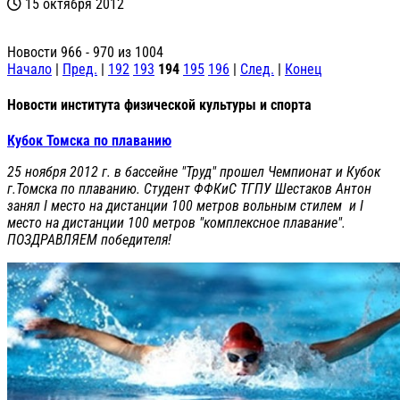
15 октября 2012
Новости 966 - 970 из 1004
Начало
|
Пред.
|
192
193
194
195
196
|
След.
|
Конец
Новости института физической культуры и спорта
Кубок Томска по плаванию
25 ноября 2012 г. в бассейне "Труд" прошел Чемпионат и Кубок
г.Томска по плаванию. Студент ФФКиС ТГПУ Шестаков Антон
занял I место на дистанции 100 метров вольным стилем и I
место на дистанции 100 метров "комплексное плавание".
ПОЗДРАВЛЯЕМ победителя!