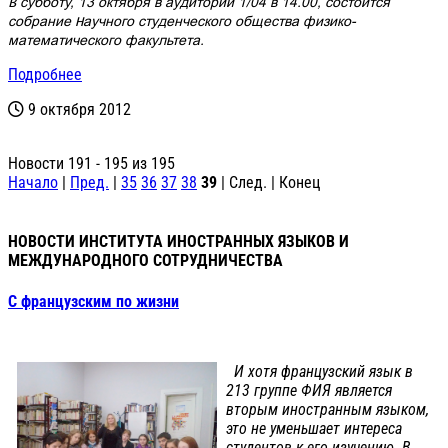
В субботу, 13 октября в аудитории 1/04 в 14.00, состоится
собрание Научного студенческого общества физико-
математического факультета.
Подробнее
9 октября 2012
Новости 191 - 195 из 195
Начало
|
Пред.
|
35
36
37
38
39
| След. | Конец
НОВОСТИ ИНСТИТУТА ИНОСТРАННЫХ ЯЗЫКОВ И
МЕЖДУНАРОДНОГО СОТРУДНИЧЕСТВА
С французским по жизни
И хотя французский язык в
213 группе ФИЯ является
вторым иностранным языком,
это не уменьшает интереса
студентов к его изучению. В