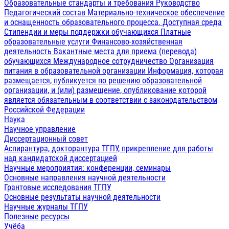
Образовательные стандарты и требования
Руководство
Педагогический состав
Материально-техническое обеспечение
и оснащенность образовательного процесса. Доступная среда
Стипендии и меры поддержки обучающихся
Платные
образовательные услуги
Финансово-хозяйственная
деятельность
Вакантные места для приема (перевода)
обучающихся
Международное сотрудничество
Организация
питания в образовательной организации
Информация, которая
размещается, публикуется по решению образовательной
организации, и (или) размещение, опубликование которой
является обязательным в соответствии с законодательством
Российской Федерации
Наука
Научное управление
Диссертационный совет
Аспирантура, докторантура ТГПУ, прикрепление для работы
над кандидатской диссертацией
Научные мероприятия: конференции, семинары
Основные направления научной деятельности
Грантовые исследования ТГПУ
Основные результаты научной деятельности
Научные журналы ТГПУ
Полезные ресурсы
Учёба