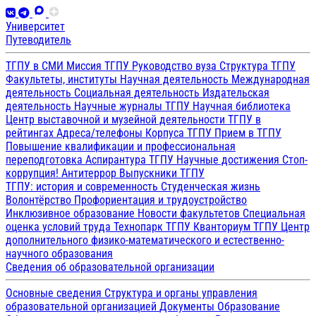
Университет
Путеводитель
ТГПУ в СМИ
Миссия ТГПУ
Руководство вуза
Структура ТГПУ
Факультеты, институты
Научная деятельность
Международная
деятельность
Социальная деятельность
Издательская
деятельность
Научные журналы ТГПУ
Научная библиотека
Центр выставочной и музейной деятельности
ТГПУ в
рейтингах
Адреса/телефоны
Корпуса ТГПУ
Прием в ТГПУ
Повышение квалификации и профессиональная
переподготовка
Аспирантура ТГПУ
Научные достижения
Стоп-
коррупция!
Антитеррор
Выпускники ТГПУ
ТГПУ: история и современность
Студенческая жизнь
Волонтёрство
Профориентация и трудоустройство
Инклюзивное образование
Новости факультетов
Специальная
оценка условий труда
Технопарк ТГПУ
Кванториум ТГПУ
Центр
дополнительного физико-математического и естественно-
научного образования
Сведения об образовательной организации
Основные сведения
Структура и органы управления
образовательной организацией
Документы
Образование