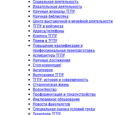
Социальная деятельность
Издательская деятельность
Научные журналы ТГПУ
Научная библиотека
Центр выставочной и музейной деятельности
ТГПУ в рейтингах
Адреса/телефоны
Корпуса ТГПУ
Прием в ТГПУ
Повышение квалификации и
профессиональная переподготовка
Аспирантура ТГПУ
Научные достижения
Стоп-коррупция!
Антитеррор
Выпускники ТГПУ
ТГПУ: история и современность
Студенческая жизнь
Волонтёрство
Профориентация и трудоустройство
Инклюзивное образование
Новости факультетов
Специальная оценка условий труда
Технопарк ТГПУ