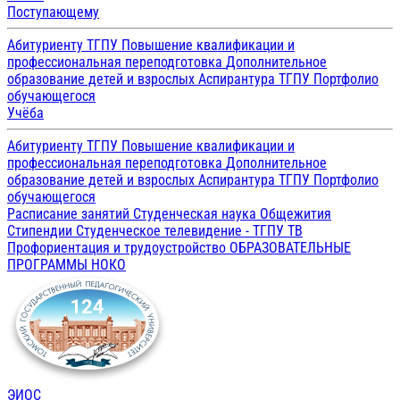
Поступающему
Абитуриенту ТГПУ
Повышение квалификации и
профессиональная переподготовка
Дополнительное
образование детей и взрослых
Аспирантура ТГПУ
Портфолио
обучающегося
Учёба
Абитуриенту ТГПУ
Повышение квалификации и
профессиональная переподготовка
Дополнительное
образование детей и взрослых
Аспирантура ТГПУ
Портфолио
обучающегося
Расписание занятий
Студенческая наука
Общежития
Стипендии
Студенческое телевидение - ТГПУ ТВ
Профориентация и трудоустройство
ОБРАЗОВАТЕЛЬНЫЕ
ПРОГРАММЫ
НОКО
ЭИОС