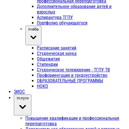
профессиональная переподготовка
Дополнительное образование детей и
взрослых
Аспирантура ТГПУ
Портфолио обучающегося
Учёба
Расписание занятий
Студенческая наука
Общежития
Стипендии
Студенческое телевидение - ТГПУ ТВ
Профориентация и трудоустройство
ОБРАЗОВАТЕЛЬНЫЕ ПРОГРАММЫ
НОКО
ЭИОС
Услуги
Повышение квалификации и профессиональная
переподготовка