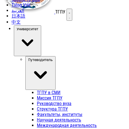
Tiếng Việt
العربية
ТГПУ
Открыть меню
日本語
中文
Университет
Путеводитель
ТГПУ в СМИ
Миссия ТГПУ
Руководство вуза
Структура ТГПУ
Факультеты, институты
Научная деятельность
Международная деятельность