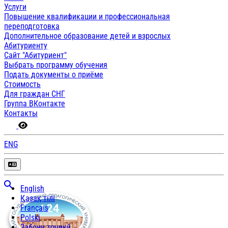
Услуги
Повышение квалификации и профессиональная
переподготовка
Дополнительное образование детей и взрослых
Абитуриенту
Сайт "Абитуриент"
Выбрать программу обучения
Подать документы о приёме
Стоимость
Для граждан СНГ
Группа ВКонтакте
Контакты
ENG
English
Қазақ тілі
Français
Polski
Забони тоҷикӣ