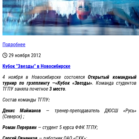
Подробнее
29 ноября 2012
Кубок "Звезды" в Новосибирске
4 ноября в Новосибирске состоялся
Открытый командный
турнир по грэпплингу —«Кубок «Звезды»
. Команда студентов
ТГПУ заняла почетное
3 место
.
Состав команды ТГПУ
:
Денис Майманов
— тренер-преподаватель ДЮСШ «Русь»
(Северск) ;
Роман Перервин
— студент 5 курса ФФК ТГПУ;
Сергей Овченков
— работник ОАО «СХК»;