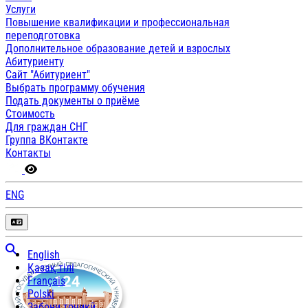
Услуги
Повышение квалификации и профессиональная
переподготовка
Дополнительное образование детей и взрослых
Абитуриенту
Сайт "Абитуриент"
Выбрать программу обучения
Подать документы о приёме
Стоимость
Для граждан СНГ
Группа ВКонтакте
Контакты
ENG
English
Қазақ тілі
Français
Polski
Забони тоҷикӣ