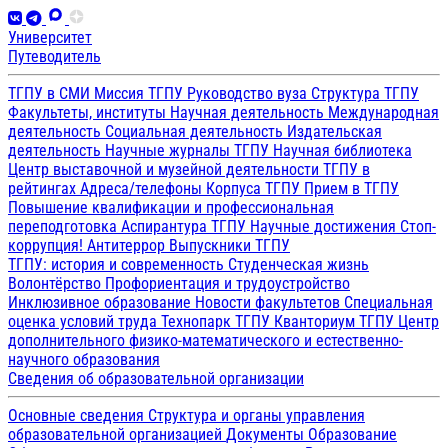
Университет
Путеводитель
ТГПУ в СМИ
Миссия ТГПУ
Руководство вуза
Структура ТГПУ
Факультеты, институты
Научная деятельность
Международная
деятельность
Социальная деятельность
Издательская
деятельность
Научные журналы ТГПУ
Научная библиотека
Центр выставочной и музейной деятельности
ТГПУ в
рейтингах
Адреса/телефоны
Корпуса ТГПУ
Прием в ТГПУ
Повышение квалификации и профессиональная
переподготовка
Аспирантура ТГПУ
Научные достижения
Стоп-
коррупция!
Антитеррор
Выпускники ТГПУ
ТГПУ: история и современность
Студенческая жизнь
Волонтёрство
Профориентация и трудоустройство
Инклюзивное образование
Новости факультетов
Специальная
оценка условий труда
Технопарк ТГПУ
Кванториум ТГПУ
Центр
дополнительного физико-математического и естественно-
научного образования
Сведения об образовательной организации
Основные сведения
Структура и органы управления
образовательной организацией
Документы
Образование