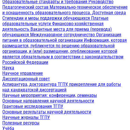
Образовательные стандарты и требования
Руководство
Педагогический состав
Материально-техническое обеспечение
и оснащенность образовательного процесса. Доступная среда
Стипендии и меры поддержки обучающихся
Платные
образовательные услуги
Финансово-хозяйственная
деятельность
Вакантные места для приема (перевода)
обучающихся
Международное сотрудничество
Организация
питания в образовательной организации
Информация, которая
размещается, публикуется по решению образовательной
организации, и (или) размещение, опубликование которой
является обязательным в соответствии с законодательством
Российской Федерации
Наука
Научное управление
Диссертационный совет
Аспирантура, докторантура ТГПУ, прикрепление для работы
над кандидатской диссертацией
Научные мероприятия: конференции, семинары
Основные направления научной деятельности
Грантовые исследования ТГПУ
Основные результаты научной деятельности
Научные журналы ТГПУ
Полезные ресурсы
Учёба