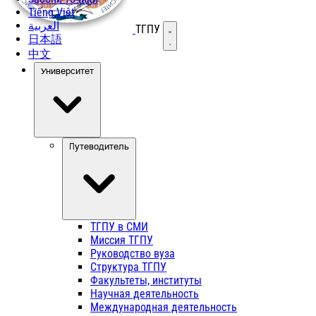
Tiếng Việt
العربية
ТГПУ
Открыть меню
日本語
中文
Университет
Путеводитель
ТГПУ в СМИ
Миссия ТГПУ
Руководство вуза
Структура ТГПУ
Факультеты, институты
Научная деятельность
Международная деятельность