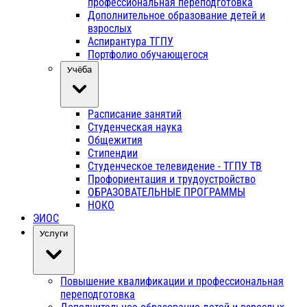
профессиональная переподготовка
Дополнительное образование детей и
взрослых
Аспирантура ТГПУ
Портфолио обучающегося
Учёба
Расписание занятий
Студенческая наука
Общежития
Стипендии
Студенческое телевидение - ТГПУ ТВ
Профориентация и трудоустройство
ОБРАЗОВАТЕЛЬНЫЕ ПРОГРАММЫ
НОКО
ЭИОС
Услуги
Повышение квалификации и профессиональная
переподготовка