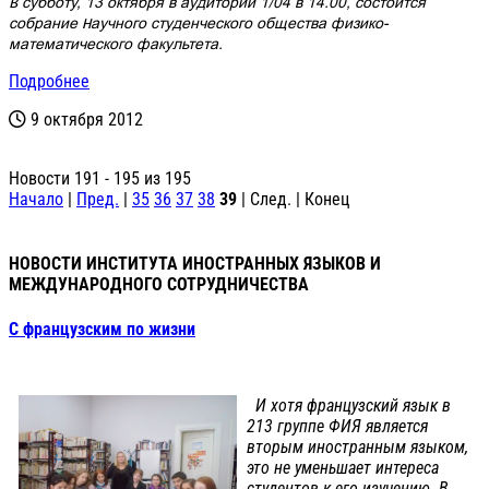
В субботу, 13 октября в аудитории 1/04 в 14.00, состоится
собрание Научного студенческого общества физико-
математического факультета.
Подробнее
9 октября 2012
Новости 191 - 195 из 195
Начало
|
Пред.
|
35
36
37
38
39
| След. | Конец
НОВОСТИ ИНСТИТУТА ИНОСТРАННЫХ ЯЗЫКОВ И
МЕЖДУНАРОДНОГО СОТРУДНИЧЕСТВА
С французским по жизни
И хотя французский язык в
213 группе ФИЯ является
вторым иностранным языком,
это не уменьшает интереса
студентов к его изучению. В