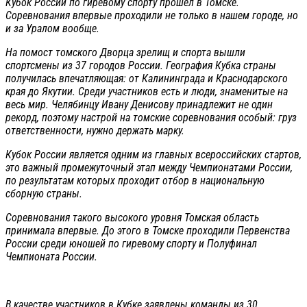
Кубок России по гиревому спорту прошел в Томске.
Соревнования впервые проходили не только в нашем городе, но
и за Уралом вообще.
На помост томского Дворца зрелищ и спорта вышли
спортсмены из 37 городов России. География Кубка страны
получилась впечатляющая: от Калининграда и Краснодарского
края до Якутии. Среди участников есть и люди, знаменитые на
весь мир. Челябинцу Ивану Денисову принадлежит не один
рекорд, поэтому настрой на томские соревнования особый: груз
ответственности, нужно держать марку.
Кубок России является одним из главных всероссийских стартов,
это важный промежуточный этап между Чемпионатами России,
по результатам которых проходит отбор в национальную
сборную страны.
Соревнования такого высокого уровня Томская область
принимала впервые. До этого в Томске проходили Первенства
России среди юношей по гиревому спорту и Полуфинал
Чемпионата России.
В качестве участников в Кубке заявлены команды из 30