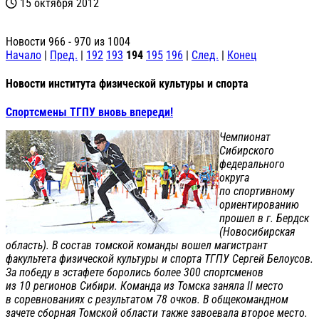
15 октября 2012
Новости 966 - 970 из 1004
Начало
|
Пред.
|
192
193
194
195
196
|
След.
|
Конец
Новости института физической культуры и спорта
Спортсмены ТГПУ вновь впереди!
Чемпионат
Сибирского
федерального
округа
по спортивному
ориентированию
прошел в г. Бердск
(Новосибирская
область). В состав томской команды вошел магистрант
факультета физической культуры и спорта ТГПУ Сергей Белоусов.
За победу в эстафете боролись более 300 спортсменов
из 10 регионов Сибири. Команда из Томска заняла II место
в соревнованиях с результатом 78 очков. В общекомандном
зачете сборная Томской области также завоевала второе место.