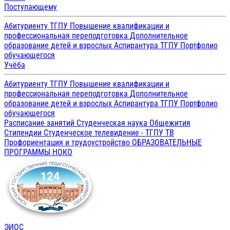
Поступающему
Абитуриенту ТГПУ
Повышение квалификации и
профессиональная переподготовка
Дополнительное
образование детей и взрослых
Аспирантура ТГПУ
Портфолио
обучающегося
Учёба
Абитуриенту ТГПУ
Повышение квалификации и
профессиональная переподготовка
Дополнительное
образование детей и взрослых
Аспирантура ТГПУ
Портфолио
обучающегося
Расписание занятий
Студенческая наука
Общежития
Стипендии
Студенческое телевидение - ТГПУ ТВ
Профориентация и трудоустройство
ОБРАЗОВАТЕЛЬНЫЕ
ПРОГРАММЫ
НОКО
ЭИОС