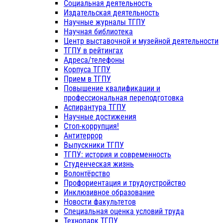
Социальная деятельность
Издательская деятельность
Научные журналы ТГПУ
Научная библиотека
Центр выставочной и музейной деятельности
ТГПУ в рейтингах
Адреса/телефоны
Корпуса ТГПУ
Прием в ТГПУ
Повышение квалификации и
профессиональная переподготовка
Аспирантура ТГПУ
Научные достижения
Стоп-коррупция!
Антитеррор
Выпускники ТГПУ
ТГПУ: история и современность
Студенческая жизнь
Волонтёрство
Профориентация и трудоустройство
Инклюзивное образование
Новости факультетов
Специальная оценка условий труда
Технопарк ТГПУ