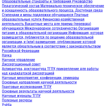
Образовательные стандарты и требования
Руководство
Педагогический состав
Материально-техническое обеспечение
и оснащенность образовательного процесса. Доступная среда
Стипендии и меры поддержки обучающихся
Платные
образовательные услуги
Финансово-хозяйственная
деятельность
Вакантные места для приема (перевода)
обучающихся
Международное сотрудничество
Организация
питания в образовательной организации
Информация, которая
размещается, публикуется по решению образовательной
организации, и (или) размещение, опубликование которой
является обязательным в соответствии с законодательством
Российской Федерации
Наука
Научное управление
Диссертационный совет
Аспирантура, докторантура ТГПУ, прикрепление для работы
над кандидатской диссертацией
Научные мероприятия: конференции, семинары
Основные направления научной деятельности
Грантовые исследования ТГПУ
Основные результаты научной деятельности
Научные журналы ТГПУ
Полезные ресурсы
Учёба