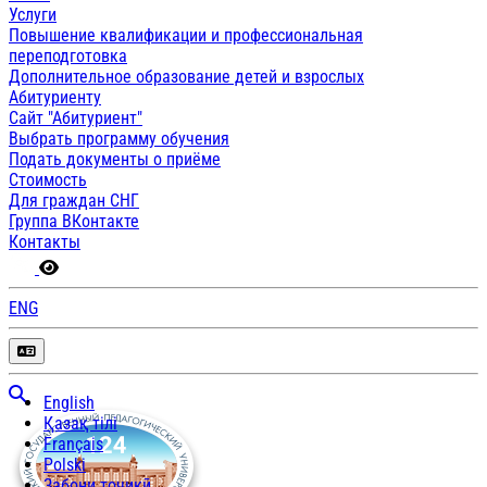
Услуги
Повышение квалификации и профессиональная
переподготовка
Дополнительное образование детей и взрослых
Абитуриенту
Сайт "Абитуриент"
Выбрать программу обучения
Подать документы о приёме
Стоимость
Для граждан СНГ
Группа ВКонтакте
Контакты
ENG
English
Қазақ тілі
Français
Polski
Забони тоҷикӣ