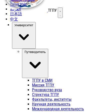
Tiếng Việt
العربية
ТГПУ
Открыть меню
日本語
中文
Университет
Путеводитель
ТГПУ в СМИ
Миссия ТГПУ
Руководство вуза
Структура ТГПУ
Факультеты, институты
Научная деятельность
Международная деятельность