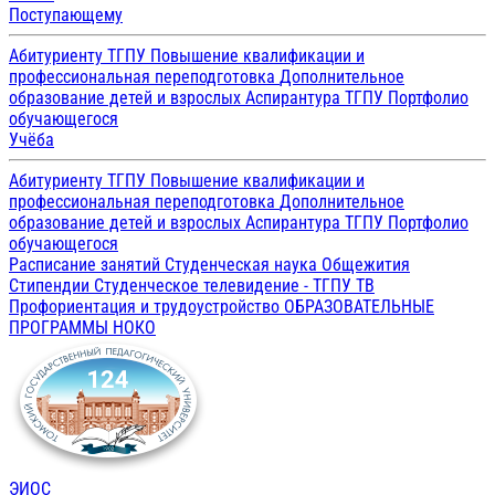
Поступающему
Абитуриенту ТГПУ
Повышение квалификации и
профессиональная переподготовка
Дополнительное
образование детей и взрослых
Аспирантура ТГПУ
Портфолио
обучающегося
Учёба
Абитуриенту ТГПУ
Повышение квалификации и
профессиональная переподготовка
Дополнительное
образование детей и взрослых
Аспирантура ТГПУ
Портфолио
обучающегося
Расписание занятий
Студенческая наука
Общежития
Стипендии
Студенческое телевидение - ТГПУ ТВ
Профориентация и трудоустройство
ОБРАЗОВАТЕЛЬНЫЕ
ПРОГРАММЫ
НОКО
ЭИОС