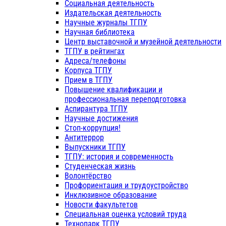
Социальная деятельность
Издательская деятельность
Научные журналы ТГПУ
Научная библиотека
Центр выставочной и музейной деятельности
ТГПУ в рейтингах
Адреса/телефоны
Корпуса ТГПУ
Прием в ТГПУ
Повышение квалификации и
профессиональная переподготовка
Аспирантура ТГПУ
Научные достижения
Стоп-коррупция!
Антитеррор
Выпускники ТГПУ
ТГПУ: история и современность
Студенческая жизнь
Волонтёрство
Профориентация и трудоустройство
Инклюзивное образование
Новости факультетов
Специальная оценка условий труда
Технопарк ТГПУ