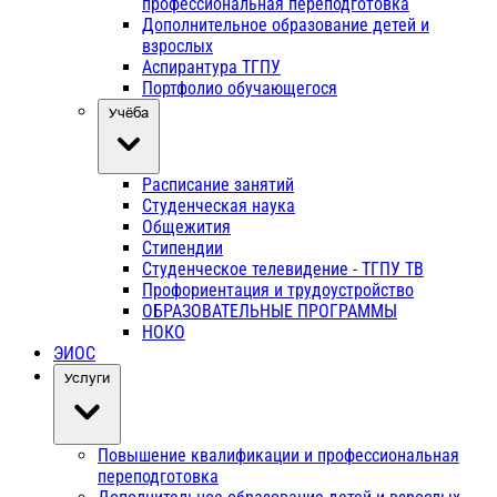
профессиональная переподготовка
Дополнительное образование детей и
взрослых
Аспирантура ТГПУ
Портфолио обучающегося
Учёба
Расписание занятий
Студенческая наука
Общежития
Стипендии
Студенческое телевидение - ТГПУ ТВ
Профориентация и трудоустройство
ОБРАЗОВАТЕЛЬНЫЕ ПРОГРАММЫ
НОКО
ЭИОС
Услуги
Повышение квалификации и профессиональная
переподготовка