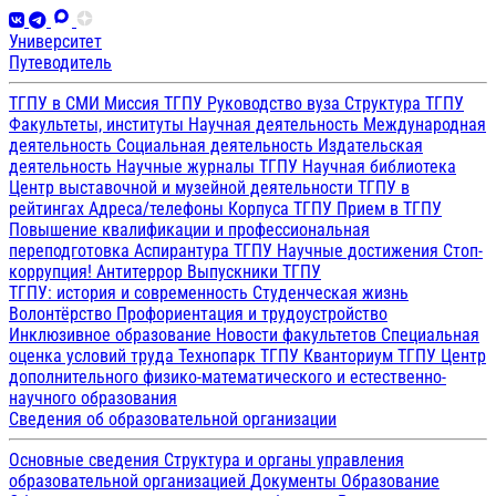
Университет
Путеводитель
ТГПУ в СМИ
Миссия ТГПУ
Руководство вуза
Структура ТГПУ
Факультеты, институты
Научная деятельность
Международная
деятельность
Социальная деятельность
Издательская
деятельность
Научные журналы ТГПУ
Научная библиотека
Центр выставочной и музейной деятельности
ТГПУ в
рейтингах
Адреса/телефоны
Корпуса ТГПУ
Прием в ТГПУ
Повышение квалификации и профессиональная
переподготовка
Аспирантура ТГПУ
Научные достижения
Стоп-
коррупция!
Антитеррор
Выпускники ТГПУ
ТГПУ: история и современность
Студенческая жизнь
Волонтёрство
Профориентация и трудоустройство
Инклюзивное образование
Новости факультетов
Специальная
оценка условий труда
Технопарк ТГПУ
Кванториум ТГПУ
Центр
дополнительного физико-математического и естественно-
научного образования
Сведения об образовательной организации
Основные сведения
Структура и органы управления
образовательной организацией
Документы
Образование