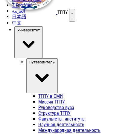
Tiếng Việt
العربية
ТГПУ
Открыть меню
日本語
中文
Университет
Путеводитель
ТГПУ в СМИ
Миссия ТГПУ
Руководство вуза
Структура ТГПУ
Факультеты, институты
Научная деятельность
Международная деятельность