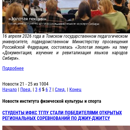
16 апреля 2026 года в Томском государственном педагогическом
университете, подведомственном Министерству просвещения
Российской Федерации, состоялась «Золотая лекция» на тему
«Документация, изучение и ревитализация языков народов
Сибири».
Подробнее
Новости 21 - 25 из 1004
Начало
|
Пред.
|
3
4
5
6
7
|
След.
|
Конец
Новости института физической культуры и спорта
СТУДЕНТЫ ИФКС ТГПУ СТАЛИ ПОБЕДИТЕЛЯМИ ОТКРЫТЫХ
РЕГИОНАЛЬНЫХ СОРЕВНОВАНИЙ ПО ДЖИУ-ДЖИТСУ