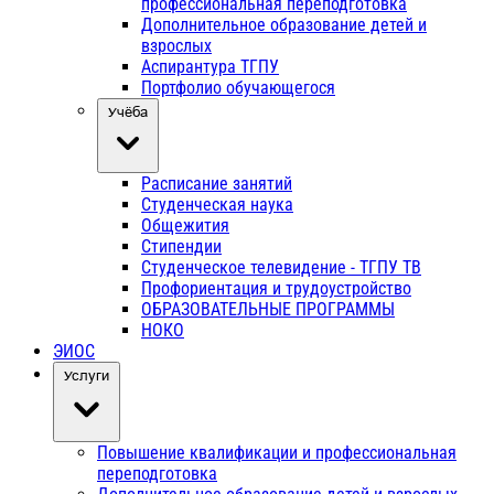
профессиональная переподготовка
Дополнительное образование детей и
взрослых
Аспирантура ТГПУ
Портфолио обучающегося
Учёба
Расписание занятий
Студенческая наука
Общежития
Стипендии
Студенческое телевидение - ТГПУ ТВ
Профориентация и трудоустройство
ОБРАЗОВАТЕЛЬНЫЕ ПРОГРАММЫ
НОКО
ЭИОС
Услуги
Повышение квалификации и профессиональная
переподготовка