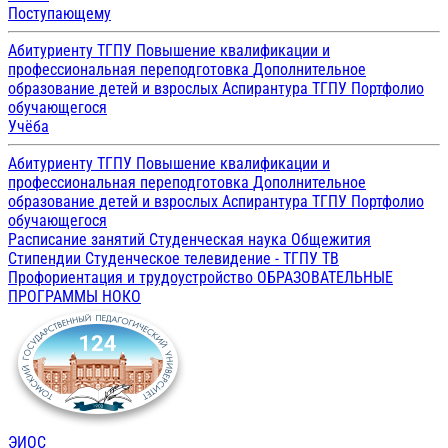
Поступающему
Абитуриенту ТГПУ
Повышение квалификации и
профессиональная переподготовка
Дополнительное
образование детей и взрослых
Аспирантура ТГПУ
Портфолио
обучающегося
Учёба
Абитуриенту ТГПУ
Повышение квалификации и
профессиональная переподготовка
Дополнительное
образование детей и взрослых
Аспирантура ТГПУ
Портфолио
обучающегося
Расписание занятий
Студенческая наука
Общежития
Стипендии
Студенческое телевидение - ТГПУ ТВ
Профориентация и трудоустройство
ОБРАЗОВАТЕЛЬНЫЕ
ПРОГРАММЫ
НОКО
ЭИОС