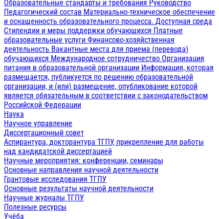
Образовательные стандарты и требования
Руководство
Педагогический состав
Материально-техническое обеспечение
и оснащенность образовательного процесса. Доступная среда
Стипендии и меры поддержки обучающихся
Платные
образовательные услуги
Финансово-хозяйственная
деятельность
Вакантные места для приема (перевода)
обучающихся
Международное сотрудничество
Организация
питания в образовательной организации
Информация, которая
размещается, публикуется по решению образовательной
организации, и (или) размещение, опубликование которой
является обязательным в соответствии с законодательством
Российской Федерации
Наука
Научное управление
Диссертационный совет
Аспирантура, докторантура ТГПУ, прикрепление для работы
над кандидатской диссертацией
Научные мероприятия: конференции, семинары
Основные направления научной деятельности
Грантовые исследования ТГПУ
Основные результаты научной деятельности
Научные журналы ТГПУ
Полезные ресурсы
Учёба