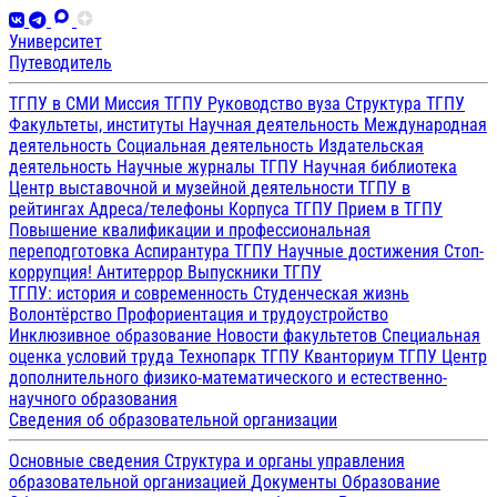
Университет
Путеводитель
ТГПУ в СМИ
Миссия ТГПУ
Руководство вуза
Структура ТГПУ
Факультеты, институты
Научная деятельность
Международная
деятельность
Социальная деятельность
Издательская
деятельность
Научные журналы ТГПУ
Научная библиотека
Центр выставочной и музейной деятельности
ТГПУ в
рейтингах
Адреса/телефоны
Корпуса ТГПУ
Прием в ТГПУ
Повышение квалификации и профессиональная
переподготовка
Аспирантура ТГПУ
Научные достижения
Стоп-
коррупция!
Антитеррор
Выпускники ТГПУ
ТГПУ: история и современность
Студенческая жизнь
Волонтёрство
Профориентация и трудоустройство
Инклюзивное образование
Новости факультетов
Специальная
оценка условий труда
Технопарк ТГПУ
Кванториум ТГПУ
Центр
дополнительного физико-математического и естественно-
научного образования
Сведения об образовательной организации
Основные сведения
Структура и органы управления
образовательной организацией
Документы
Образование