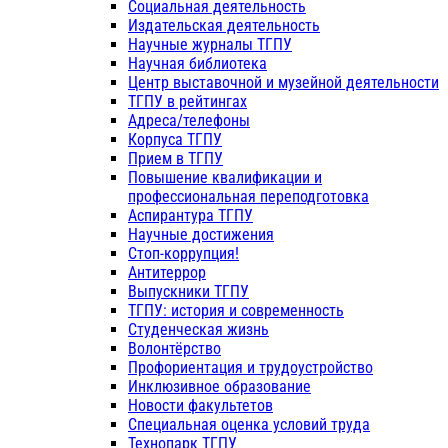
Социальная деятельность
Издательская деятельность
Научные журналы ТГПУ
Научная библиотека
Центр выставочной и музейной деятельности
ТГПУ в рейтингах
Адреса/телефоны
Корпуса ТГПУ
Прием в ТГПУ
Повышение квалификации и
профессиональная переподготовка
Аспирантура ТГПУ
Научные достижения
Стоп-коррупция!
Антитеррор
Выпускники ТГПУ
ТГПУ: история и современность
Студенческая жизнь
Волонтёрство
Профориентация и трудоустройство
Инклюзивное образование
Новости факультетов
Специальная оценка условий труда
Технопарк ТГПУ