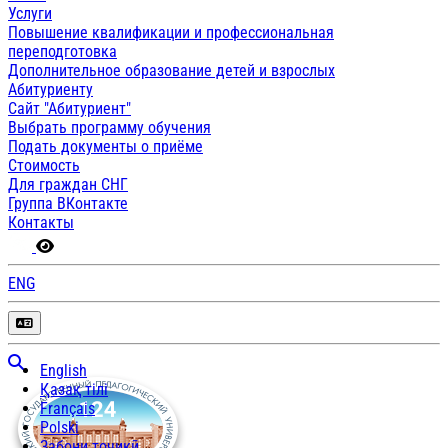
Услуги
Повышение квалификации и профессиональная
переподготовка
Дополнительное образование детей и взрослых
Абитуриенту
Сайт "Абитуриент"
Выбрать программу обучения
Подать документы о приёме
Стоимость
Для граждан СНГ
Группа ВКонтакте
Контакты
ENG
English
Қазақ тілі
Français
Polski
Забони тоҷикӣ