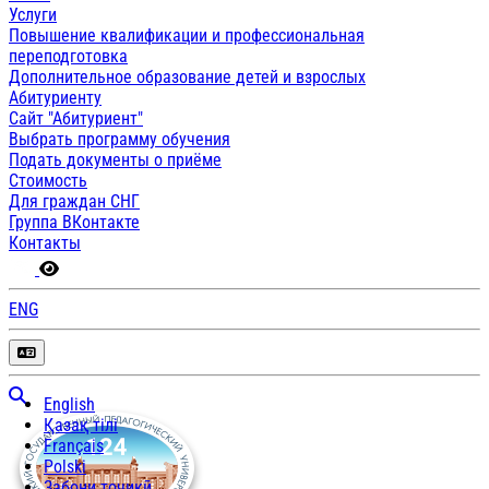
Услуги
Повышение квалификации и профессиональная
переподготовка
Дополнительное образование детей и взрослых
Абитуриенту
Сайт "Абитуриент"
Выбрать программу обучения
Подать документы о приёме
Стоимость
Для граждан СНГ
Группа ВКонтакте
Контакты
ENG
English
Қазақ тілі
Français
Polski
Забони тоҷикӣ