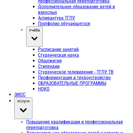
профессиональная переподготовка
Дополнительное образование детей и
взрослых
Аспирантура ТГПУ
Портфолио обучающегося
Учёба
Расписание занятий
Студенческая наука
Общежития
Стипендии
Студенческое телевидение - ТГПУ ТВ
Профориентация и трудоустройство
ОБРАЗОВАТЕЛЬНЫЕ ПРОГРАММЫ
НОКО
ЭИОС
Услуги
Повышение квалификации и профессиональная
переподготовка