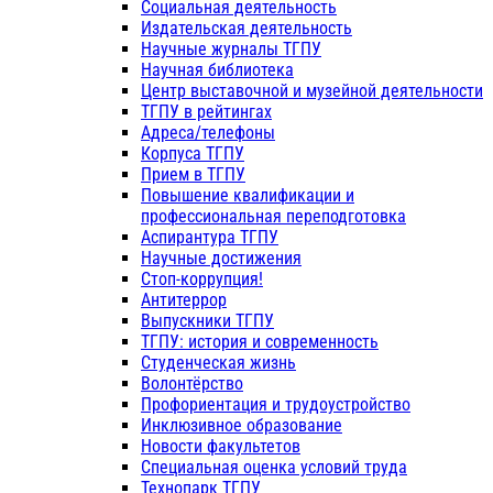
Социальная деятельность
Издательская деятельность
Научные журналы ТГПУ
Научная библиотека
Центр выставочной и музейной деятельности
ТГПУ в рейтингах
Адреса/телефоны
Корпуса ТГПУ
Прием в ТГПУ
Повышение квалификации и
профессиональная переподготовка
Аспирантура ТГПУ
Научные достижения
Стоп-коррупция!
Антитеррор
Выпускники ТГПУ
ТГПУ: история и современность
Студенческая жизнь
Волонтёрство
Профориентация и трудоустройство
Инклюзивное образование
Новости факультетов
Специальная оценка условий труда
Технопарк ТГПУ