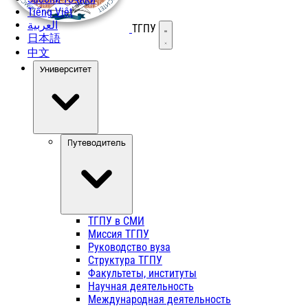
Tiếng Việt
العربية
ТГПУ
Открыть меню
日本語
中文
Университет
Путеводитель
ТГПУ в СМИ
Миссия ТГПУ
Руководство вуза
Структура ТГПУ
Факультеты, институты
Научная деятельность
Международная деятельность