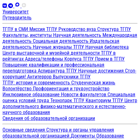
Университет
Путеводитель
ТГПУ в СМИ
Миссия ТГПУ
Руководство вуза
Структура ТГПУ
Факультеты, институты
Научная деятельность
Международная
деятельность
Социальная деятельность
Издательская
деятельность
Научные журналы ТГПУ
Научная библиотека
Центр выставочной и музейной деятельности
ТГПУ в
рейтингах
Адреса/телефоны
Корпуса ТГПУ
Прием в ТГПУ
Повышение квалификации и профессиональная
переподготовка
Аспирантура ТГПУ
Научные достижения
Стоп-
коррупция!
Антитеррор
Выпускники ТГПУ
ТГПУ: история и современность
Студенческая жизнь
Волонтёрство
Профориентация и трудоустройство
Инклюзивное образование
Новости факультетов
Специальная
оценка условий труда
Технопарк ТГПУ
Кванториум ТГПУ
Центр
дополнительного физико-математического и естественно-
научного образования
Сведения об образовательной организации
Основные сведения
Структура и органы управления
образовательной организацией
Документы
Образование