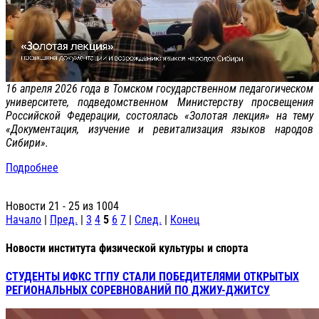
16 апреля 2026 года в Томском государственном педагогическом
университете, подведомственном Министерству просвещения
Российской Федерации, состоялась «Золотая лекция» на тему
«Документация, изучение и ревитализация языков народов
Сибири».
Подробнее
Новости 21 - 25 из 1004
Начало
|
Пред.
|
3
4
5
6
7
|
След.
|
Конец
Новости института физической культуры и спорта
СТУДЕНТЫ ИФКС ТГПУ СТАЛИ ПОБЕДИТЕЛЯМИ ОТКРЫТЫХ
РЕГИОНАЛЬНЫХ СОРЕВНОВАНИЙ ПО ДЖИУ-ДЖИТСУ