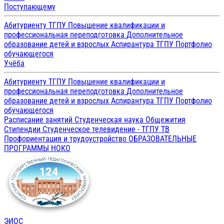
Поступающему
Абитуриенту ТГПУ
Повышение квалификации и
профессиональная переподготовка
Дополнительное
образование детей и взрослых
Аспирантура ТГПУ
Портфолио
обучающегося
Учёба
Абитуриенту ТГПУ
Повышение квалификации и
профессиональная переподготовка
Дополнительное
образование детей и взрослых
Аспирантура ТГПУ
Портфолио
обучающегося
Расписание занятий
Студенческая наука
Общежития
Стипендии
Студенческое телевидение - ТГПУ ТВ
Профориентация и трудоустройство
ОБРАЗОВАТЕЛЬНЫЕ
ПРОГРАММЫ
НОКО
ЭИОС