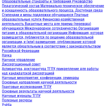
Образовательные стандарты и требования
Руководство
Педагогический состав
Материально-техническое обеспечение
и оснащенность образовательного процесса. Доступная среда
Стипендии и меры поддержки обучающихся
Платные
образовательные услуги
Финансово-хозяйственная
деятельность
Вакантные места для приема (перевода)
обучающихся
Международное сотрудничество
Организация
питания в образовательной организации
Информация, которая
размещается, публикуется по решению образовательной
организации, и (или) размещение, опубликование которой
является обязательным в соответствии с законодательством
Российской Федерации
Наука
Научное управление
Диссертационный совет
Аспирантура, докторантура ТГПУ, прикрепление для работы
над кандидатской диссертацией
Научные мероприятия: конференции, семинары
Основные направления научной деятельности
Грантовые исследования ТГПУ
Основные результаты научной деятельности
Научные журналы ТГПУ
Полезные ресурсы
Учёба