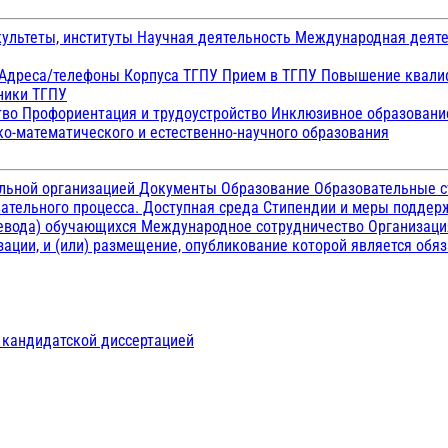
ультеты, институты
Научная деятельность
Международная деят
Адреса/телефоны
Корпуса ТГПУ
Прием в ТГПУ
Повышение квалиф
ники ТГПУ
тво
Профориентация и трудоустройство
Инклюзивное образован
о-математического и естественно-научного образования
ельной организацией
Документы
Образование
Образовательные с
ательного процесса. Доступная среда
Стипендии и меры подде
ревода) обучающихся
Международное сотрудничество
Организаци
ации, и (или) размещение, опубликование которой является обя
д кандидатской диссертацией