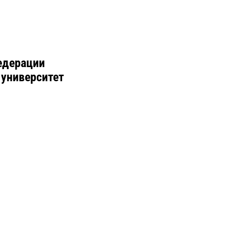
едерации
 университет