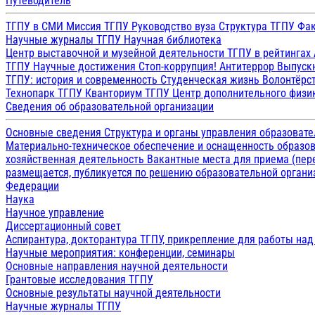
Путеводитель
ТГПУ в СМИ
Миссия ТГПУ
Руководство вуза
Структура ТГПУ
Фак
Научные журналы ТГПУ
Научная библиотека
Центр выставочной и музейной деятельности
ТГПУ в рейтингах
ТГПУ
Научные достижения
Стоп-коррупция!
Антитеррор
Выпуск
ТГПУ: история и современность
Студенческая жизнь
Волонтёрс
Технопарк ТГПУ
Кванториум ТГПУ
Центр дополнительного физик
Сведения об образовательной организации
Основные сведения
Структура и органы управления образоват
Материально-техническое обеспечение и оснащенность образов
хозяйственная деятельность
Вакантные места для приема (пе
размещается, публикуется по решению образовательной организ
Федерации
Наука
Научное управление
Диссертационный совет
Аспирантура, докторантура ТГПУ, прикрепление для работы на
Научные мероприятия: конференции, семинары
Основные направления научной деятельности
Грантовые исследования ТГПУ
Основные результаты научной деятельности
Научные журналы ТГПУ