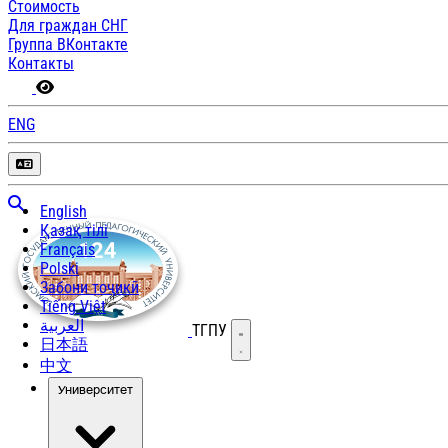
Стоимость
Для граждан СНГ
Группа ВКонтакте
Контакты
ENG
English
Қазақ тілі
Français
Polski
Забони тоҷикӣ
Tiếng Việt
العربية
ТГПУ
Открыть меню
日本語
中文
Университет