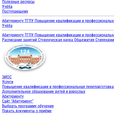
Полезные ресурсы
Учёба
Поступающему
Абитуриенту ТГПУ
Повышение квалификации и профессиональн
Учёба
Абитуриенту ТГПУ
Повышение квалификации и профессиональн
Расписание занятий
Студенческая наука
Общежития
Стипенди
ЭИОС
Услуги
Повышение квалификации и профессиональная переподготовка
Дополнительное образование детей и взрослых
Абитуриенту
Сайт "Абитуриент"
Выбрать программу обучения
Подать документы о приёме