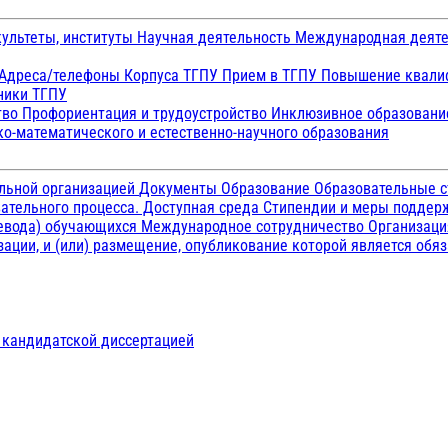
ультеты, институты
Научная деятельность
Международная деят
Адреса/телефоны
Корпуса ТГПУ
Прием в ТГПУ
Повышение квалиф
ники ТГПУ
тво
Профориентация и трудоустройство
Инклюзивное образован
о-математического и естественно-научного образования
ельной организацией
Документы
Образование
Образовательные с
ательного процесса. Доступная среда
Стипендии и меры подде
ревода) обучающихся
Международное сотрудничество
Организаци
ации, и (или) размещение, опубликование которой является обя
д кандидатской диссертацией