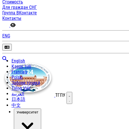
Стоимость
Для граждан СНГ
Группа ВКонтакте
Контакты
ENG
English
Қазақ тілі
Français
Polski
Забони тоҷикӣ
Tiếng Việt
العربية
ТГПУ
Открыть меню
日本語
中文
Университет