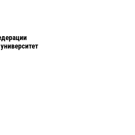
едерации
 университет