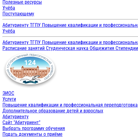
Полезные ресурсы
Учёба
Поступающему
Абитуриенту ТГПУ
Повышение квалификации и профессиональн
Учёба
Абитуриенту ТГПУ
Повышение квалификации и профессиональн
Расписание занятий
Студенческая наука
Общежития
Стипенди
ЭИОС
Услуги
Повышение квалификации и профессиональная переподготовка
Дополнительное образование детей и взрослых
Абитуриенту
Сайт "Абитуриент"
Выбрать программу обучения
Подать документы о приёме