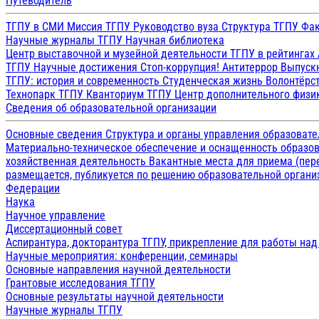
Путеводитель
ТГПУ в СМИ
Миссия ТГПУ
Руководство вуза
Структура ТГПУ
Фак
Научные журналы ТГПУ
Научная библиотека
Центр выставочной и музейной деятельности
ТГПУ в рейтингах
ТГПУ
Научные достижения
Стоп-коррупция!
Антитеррор
Выпуск
ТГПУ: история и современность
Студенческая жизнь
Волонтёрс
Технопарк ТГПУ
Кванториум ТГПУ
Центр дополнительного физик
Сведения об образовательной организации
Основные сведения
Структура и органы управления образоват
Материально-техническое обеспечение и оснащенность образов
хозяйственная деятельность
Вакантные места для приема (пе
размещается, публикуется по решению образовательной организ
Федерации
Наука
Научное управление
Диссертационный совет
Аспирантура, докторантура ТГПУ, прикрепление для работы на
Научные мероприятия: конференции, семинары
Основные направления научной деятельности
Грантовые исследования ТГПУ
Основные результаты научной деятельности
Научные журналы ТГПУ