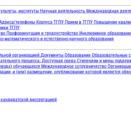
ультеты, институты
Научная деятельность
Международная деят
Адреса/телефоны
Корпуса ТГПУ
Прием в ТГПУ
Повышение квалиф
ники ТГПУ
тво
Профориентация и трудоустройство
Инклюзивное образован
о-математического и естественно-научного образования
ельной организацией
Документы
Образование
Образовательные с
ательного процесса. Доступная среда
Стипендии и меры подде
ревода) обучающихся
Международное сотрудничество
Организаци
ации, и (или) размещение, опубликование которой является обя
д кандидатской диссертацией