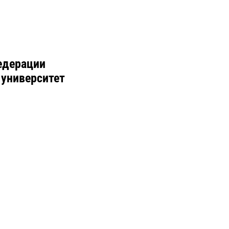
едерации
 университет