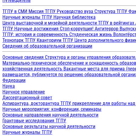
Путеводитель
ТГПУ в СМИ
Миссия ТГПУ
Руководство вуза
Структура ТГПУ
Фак
Научные журналы ТГПУ
Научная библиотека
Центр выставочной и музейной деятельности
ТГПУ в рейтингах
ТГПУ
Научные достижения
Стоп-коррупция!
Антитеррор
Выпуск
ТГПУ: история и современность
Студенческая жизнь
Волонтёрс
Технопарк ТГПУ
Кванториум ТГПУ
Центр дополнительного физик
Сведения об образовательной организации
Основные сведения
Структура и органы управления образоват
Материально-техническое обеспечение и оснащенность образов
хозяйственная деятельность
Вакантные места для приема (пе
размещается, публикуется по решению образовательной организ
Федерации
Наука
Научное управление
Диссертационный совет
Аспирантура, докторантура ТГПУ, прикрепление для работы на
Научные мероприятия: конференции, семинары
Основные направления научной деятельности
Грантовые исследования ТГПУ
Основные результаты научной деятельности
Научные журналы ТГПУ