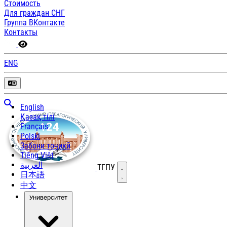
Стоимость
Для граждан СНГ
Группа ВКонтакте
Контакты
ENG
English
Қазақ тілі
Français
Polski
Забони тоҷикӣ
Tiếng Việt
العربية
ТГПУ
Открыть меню
日本語
中文
Университет