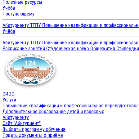
Полезные ресурсы
Учёба
Поступающему
Абитуриенту ТГПУ
Повышение квалификации и профессиональн
Учёба
Абитуриенту ТГПУ
Повышение квалификации и профессиональн
Расписание занятий
Студенческая наука
Общежития
Стипенди
ЭИОС
Услуги
Повышение квалификации и профессиональная переподготовка
Дополнительное образование детей и взрослых
Абитуриенту
Сайт "Абитуриент"
Выбрать программу обучения
Подать документы о приёме