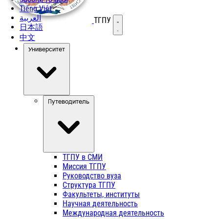
Tiếng Việt
العربية
ТГПУ
Открыть меню
日本語
中文
Университет
Путеводитель
ТГПУ в СМИ
Миссия ТГПУ
Руководство вуза
Структура ТГПУ
Факультеты, институты
Научная деятельность
Международная деятельность