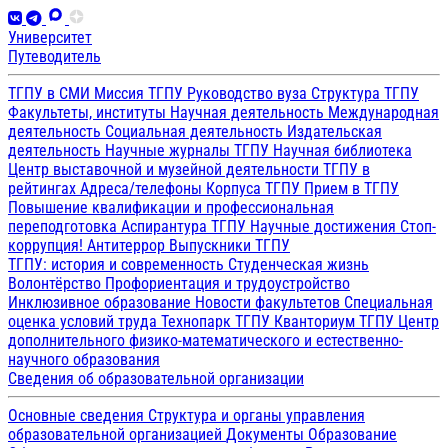
Университет
Путеводитель
ТГПУ в СМИ
Миссия ТГПУ
Руководство вуза
Структура ТГПУ
Факультеты, институты
Научная деятельность
Международная
деятельность
Социальная деятельность
Издательская
деятельность
Научные журналы ТГПУ
Научная библиотека
Центр выставочной и музейной деятельности
ТГПУ в
рейтингах
Адреса/телефоны
Корпуса ТГПУ
Прием в ТГПУ
Повышение квалификации и профессиональная
переподготовка
Аспирантура ТГПУ
Научные достижения
Стоп-
коррупция!
Антитеррор
Выпускники ТГПУ
ТГПУ: история и современность
Студенческая жизнь
Волонтёрство
Профориентация и трудоустройство
Инклюзивное образование
Новости факультетов
Специальная
оценка условий труда
Технопарк ТГПУ
Кванториум ТГПУ
Центр
дополнительного физико-математического и естественно-
научного образования
Сведения об образовательной организации
Основные сведения
Структура и органы управления
образовательной организацией
Документы
Образование