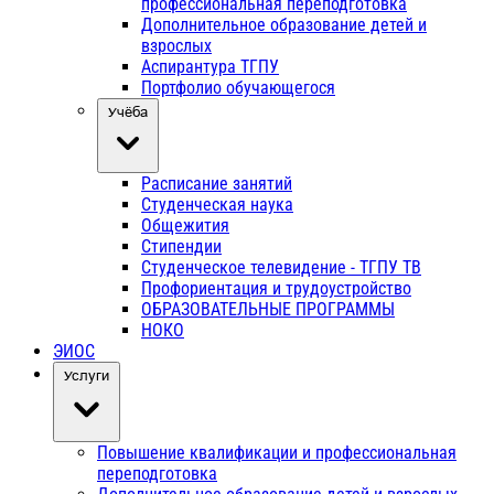
профессиональная переподготовка
Дополнительное образование детей и
взрослых
Аспирантура ТГПУ
Портфолио обучающегося
Учёба
Расписание занятий
Студенческая наука
Общежития
Стипендии
Студенческое телевидение - ТГПУ ТВ
Профориентация и трудоустройство
ОБРАЗОВАТЕЛЬНЫЕ ПРОГРАММЫ
НОКО
ЭИОС
Услуги
Повышение квалификации и профессиональная
переподготовка