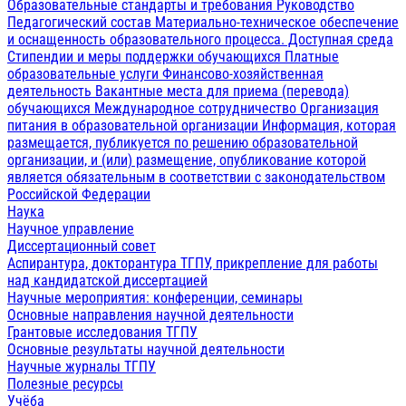
Образовательные стандарты и требования
Руководство
Педагогический состав
Материально-техническое обеспечение
и оснащенность образовательного процесса. Доступная среда
Стипендии и меры поддержки обучающихся
Платные
образовательные услуги
Финансово-хозяйственная
деятельность
Вакантные места для приема (перевода)
обучающихся
Международное сотрудничество
Организация
питания в образовательной организации
Информация, которая
размещается, публикуется по решению образовательной
организации, и (или) размещение, опубликование которой
является обязательным в соответствии с законодательством
Российской Федерации
Наука
Научное управление
Диссертационный совет
Аспирантура, докторантура ТГПУ, прикрепление для работы
над кандидатской диссертацией
Научные мероприятия: конференции, семинары
Основные направления научной деятельности
Грантовые исследования ТГПУ
Основные результаты научной деятельности
Научные журналы ТГПУ
Полезные ресурсы
Учёба