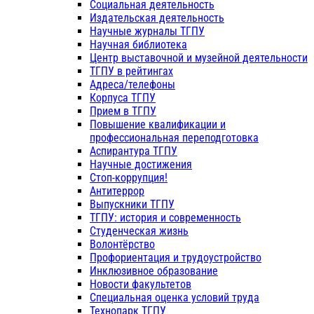
Социальная деятельность
Издательская деятельность
Научные журналы ТГПУ
Научная библиотека
Центр выставочной и музейной деятельности
ТГПУ в рейтингах
Адреса/телефоны
Корпуса ТГПУ
Прием в ТГПУ
Повышение квалификации и
профессиональная переподготовка
Аспирантура ТГПУ
Научные достижения
Стоп-коррупция!
Антитеррор
Выпускники ТГПУ
ТГПУ: история и современность
Студенческая жизнь
Волонтёрство
Профориентация и трудоустройство
Инклюзивное образование
Новости факультетов
Специальная оценка условий труда
Технопарк ТГПУ