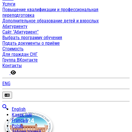
Услуги
Повышение квалификации и профессиональная
переподготовка
Дополнительное образование детей и взрослых
Абитуриенту
Сайт "Абитуриент"
Выбрать программу обучения
Подать документы о приёме
Стоимость
Для граждан СНГ
Группа ВКонтакте
Контакты
ENG
English
Қазақ тілі
Français
Polski
Забони тоҷикӣ