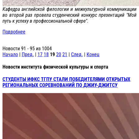
Кафедра английской филологии и межкультурной коммуникации
во второй раз провела студенческий конкурс презентаций "Мой
путь к успеху в профессиональной сфере".
Подробнее
Новости 91 - 95 из 1004
Начало
|
Пред.
|
17
18
19
20
21
|
След.
|
Конец
Новости института физической культуры и спорта
СТУДЕНТЫ ИФКС ТГПУ СТАЛИ ПОБЕДИТЕЛЯМИ ОТКРЫТЫХ
РЕГИОНАЛЬНЫХ СОРЕВНОВАНИЙ ПО ДЖИУ-ДЖИТСУ