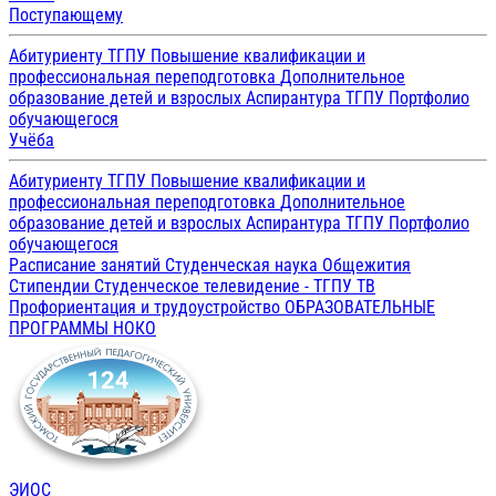
Поступающему
Абитуриенту ТГПУ
Повышение квалификации и
профессиональная переподготовка
Дополнительное
образование детей и взрослых
Аспирантура ТГПУ
Портфолио
обучающегося
Учёба
Абитуриенту ТГПУ
Повышение квалификации и
профессиональная переподготовка
Дополнительное
образование детей и взрослых
Аспирантура ТГПУ
Портфолио
обучающегося
Расписание занятий
Студенческая наука
Общежития
Стипендии
Студенческое телевидение - ТГПУ ТВ
Профориентация и трудоустройство
ОБРАЗОВАТЕЛЬНЫЕ
ПРОГРАММЫ
НОКО
ЭИОС