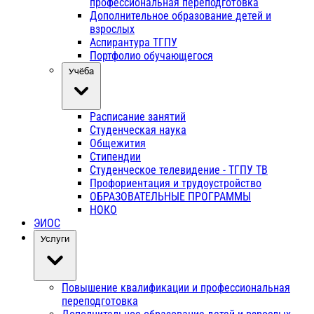
профессиональная переподготовка
Дополнительное образование детей и
взрослых
Аспирантура ТГПУ
Портфолио обучающегося
Учёба
Расписание занятий
Студенческая наука
Общежития
Стипендии
Студенческое телевидение - ТГПУ ТВ
Профориентация и трудоустройство
ОБРАЗОВАТЕЛЬНЫЕ ПРОГРАММЫ
НОКО
ЭИОС
Услуги
Повышение квалификации и профессиональная
переподготовка