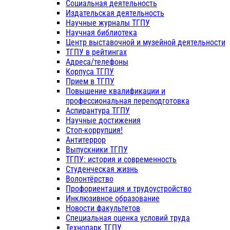
Социальная деятельность
Издательская деятельность
Научные журналы ТГПУ
Научная библиотека
Центр выставочной и музейной деятельности
ТГПУ в рейтингах
Адреса/телефоны
Корпуса ТГПУ
Прием в ТГПУ
Повышение квалификации и
профессиональная переподготовка
Аспирантура ТГПУ
Научные достижения
Стоп-коррупция!
Антитеррор
Выпускники ТГПУ
ТГПУ: история и современность
Студенческая жизнь
Волонтёрство
Профориентация и трудоустройство
Инклюзивное образование
Новости факультетов
Специальная оценка условий труда
Технопарк ТГПУ