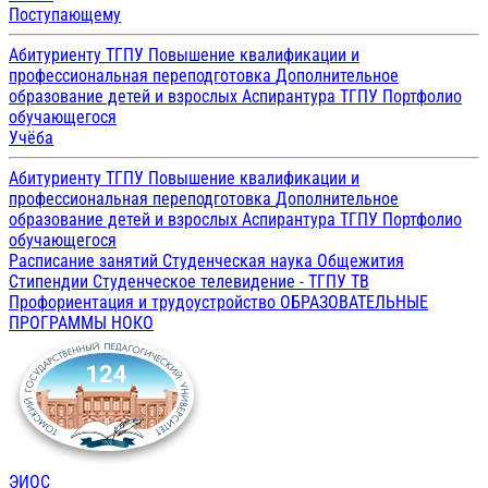
Поступающему
Абитуриенту ТГПУ
Повышение квалификации и
профессиональная переподготовка
Дополнительное
образование детей и взрослых
Аспирантура ТГПУ
Портфолио
обучающегося
Учёба
Абитуриенту ТГПУ
Повышение квалификации и
профессиональная переподготовка
Дополнительное
образование детей и взрослых
Аспирантура ТГПУ
Портфолио
обучающегося
Расписание занятий
Студенческая наука
Общежития
Стипендии
Студенческое телевидение - ТГПУ ТВ
Профориентация и трудоустройство
ОБРАЗОВАТЕЛЬНЫЕ
ПРОГРАММЫ
НОКО
ЭИОС