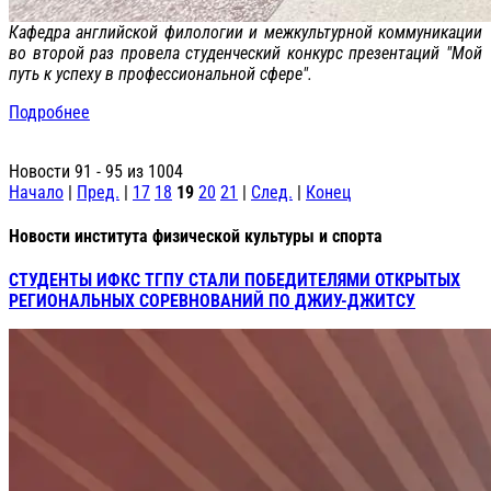
Кафедра английской филологии и межкультурной коммуникации
во второй раз провела студенческий конкурс презентаций "Мой
путь к успеху в профессиональной сфере".
Подробнее
Новости 91 - 95 из 1004
Начало
|
Пред.
|
17
18
19
20
21
|
След.
|
Конец
Новости института физической культуры и спорта
СТУДЕНТЫ ИФКС ТГПУ СТАЛИ ПОБЕДИТЕЛЯМИ ОТКРЫТЫХ
РЕГИОНАЛЬНЫХ СОРЕВНОВАНИЙ ПО ДЖИУ-ДЖИТСУ