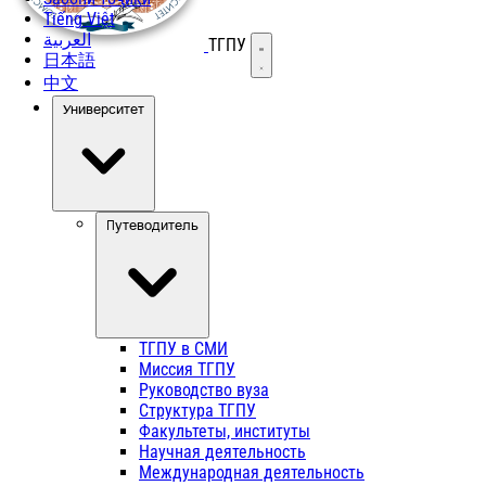
Tiếng Việt
العربية
ТГПУ
Открыть меню
日本語
中文
Университет
Путеводитель
ТГПУ в СМИ
Миссия ТГПУ
Руководство вуза
Структура ТГПУ
Факультеты, институты
Научная деятельность
Международная деятельность