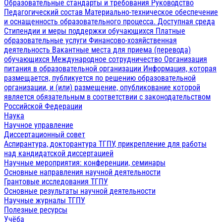
Образовательные стандарты и требования
Руководство
Педагогический состав
Материально-техническое обеспечение
и оснащенность образовательного процесса. Доступная среда
Стипендии и меры поддержки обучающихся
Платные
образовательные услуги
Финансово-хозяйственная
деятельность
Вакантные места для приема (перевода)
обучающихся
Международное сотрудничество
Организация
питания в образовательной организации
Информация, которая
размещается, публикуется по решению образовательной
организации, и (или) размещение, опубликование которой
является обязательным в соответствии с законодательством
Российской Федерации
Наука
Научное управление
Диссертационный совет
Аспирантура, докторантура ТГПУ, прикрепление для работы
над кандидатской диссертацией
Научные мероприятия: конференции, семинары
Основные направления научной деятельности
Грантовые исследования ТГПУ
Основные результаты научной деятельности
Научные журналы ТГПУ
Полезные ресурсы
Учёба