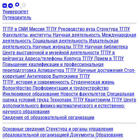
Университет
Путеводитель
ТГПУ в СМИ
Миссия ТГПУ
Руководство вуза
Структура ТГПУ
Факультеты, институты
Научная деятельность
Международная
деятельность
Социальная деятельность
Издательская
деятельность
Научные журналы ТГПУ
Научная библиотека
Центр выставочной и музейной деятельности
ТГПУ в
рейтингах
Адреса/телефоны
Корпуса ТГПУ
Прием в ТГПУ
Повышение квалификации и профессиональная
переподготовка
Аспирантура ТГПУ
Научные достижения
Стоп-
коррупция!
Антитеррор
Выпускники ТГПУ
ТГПУ: история и современность
Студенческая жизнь
Волонтёрство
Профориентация и трудоустройство
Инклюзивное образование
Новости факультетов
Специальная
оценка условий труда
Технопарк ТГПУ
Кванториум ТГПУ
Центр
дополнительного физико-математического и естественно-
научного образования
Сведения об образовательной организации
Основные сведения
Структура и органы управления
образовательной организацией
Документы
Образование