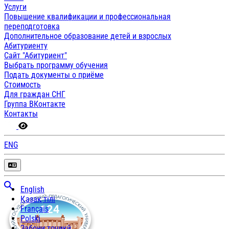
Услуги
Повышение квалификации и профессиональная
переподготовка
Дополнительное образование детей и взрослых
Абитуриенту
Сайт "Абитуриент"
Выбрать программу обучения
Подать документы о приёме
Стоимость
Для граждан СНГ
Группа ВКонтакте
Контакты
ENG
English
Қазақ тілі
Français
Polski
Забони тоҷикӣ