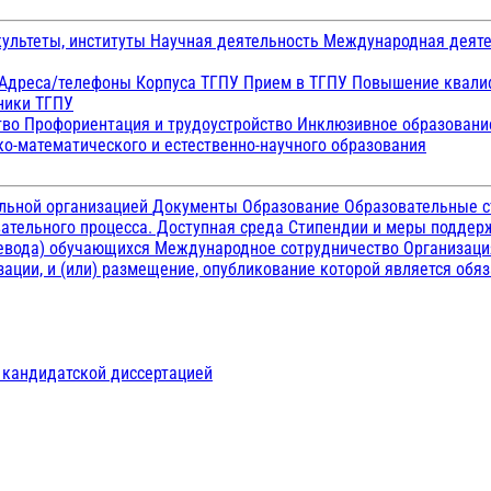
ультеты, институты
Научная деятельность
Международная деят
Адреса/телефоны
Корпуса ТГПУ
Прием в ТГПУ
Повышение квалиф
ники ТГПУ
тво
Профориентация и трудоустройство
Инклюзивное образован
о-математического и естественно-научного образования
ельной организацией
Документы
Образование
Образовательные с
ательного процесса. Доступная среда
Стипендии и меры подде
ревода) обучающихся
Международное сотрудничество
Организаци
ации, и (или) размещение, опубликование которой является обя
д кандидатской диссертацией