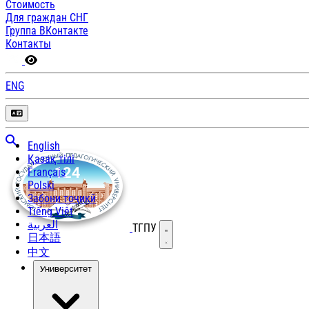
Стоимость
Для граждан СНГ
Группа ВКонтакте
Контакты
ENG
English
Қазақ тілі
Français
Polski
Забони тоҷикӣ
Tiếng Việt
العربية
ТГПУ
Открыть меню
日本語
中文
Университет