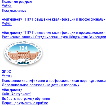
Полезные ресурсы
Учёба
Поступающему
Абитуриенту ТГПУ
Повышение квалификации и профессиональн
Учёба
Абитуриенту ТГПУ
Повышение квалификации и профессиональн
Расписание занятий
Студенческая наука
Общежития
Стипенди
ЭИОС
Услуги
Повышение квалификации и профессиональная переподготовка
Дополнительное образование детей и взрослых
Абитуриенту
Сайт "Абитуриент"
Выбрать программу обучения
Подать документы о приёме