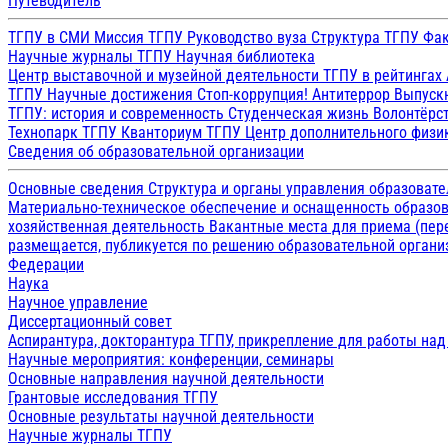
Путеводитель
ТГПУ в СМИ
Миссия ТГПУ
Руководство вуза
Структура ТГПУ
Фак
Научные журналы ТГПУ
Научная библиотека
Центр выставочной и музейной деятельности
ТГПУ в рейтингах
ТГПУ
Научные достижения
Стоп-коррупция!
Антитеррор
Выпуск
ТГПУ: история и современность
Студенческая жизнь
Волонтёрс
Технопарк ТГПУ
Кванториум ТГПУ
Центр дополнительного физик
Сведения об образовательной организации
Основные сведения
Структура и органы управления образоват
Материально-техническое обеспечение и оснащенность образов
хозяйственная деятельность
Вакантные места для приема (пе
размещается, публикуется по решению образовательной организ
Федерации
Наука
Научное управление
Диссертационный совет
Аспирантура, докторантура ТГПУ, прикрепление для работы на
Научные мероприятия: конференции, семинары
Основные направления научной деятельности
Грантовые исследования ТГПУ
Основные результаты научной деятельности
Научные журналы ТГПУ