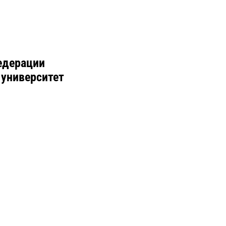
едерации
 университет