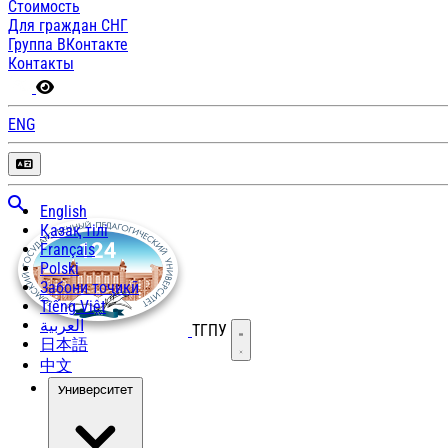
Стоимость
Для граждан СНГ
Группа ВКонтакте
Контакты
ENG
English
Қазақ тілі
Français
Polski
Забони тоҷикӣ
Tiếng Việt
العربية
ТГПУ
Открыть меню
日本語
中文
Университет