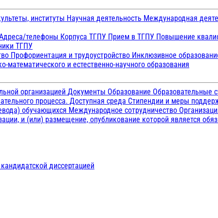
ультеты, институты
Научная деятельность
Международная деят
Адреса/телефоны
Корпуса ТГПУ
Прием в ТГПУ
Повышение квалиф
ники ТГПУ
тво
Профориентация и трудоустройство
Инклюзивное образован
о-математического и естественно-научного образования
ельной организацией
Документы
Образование
Образовательные с
ательного процесса. Доступная среда
Стипендии и меры подде
ревода) обучающихся
Международное сотрудничество
Организаци
ации, и (или) размещение, опубликование которой является обя
д кандидатской диссертацией