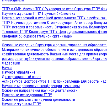
Путеводитель
ТГПУ в СМИ
Миссия ТГПУ
Руководство вуза
Структура ТГПУ
Фак
Научные журналы ТГПУ
Научная библиотека
Центр выставочной и музейной деятельности
ТГПУ в рейтингах
ТГПУ
Научные достижения
Стоп-коррупция!
Антитеррор
Выпуск
ТГПУ: история и современность
Студенческая жизнь
Волонтёрс
Технопарк ТГПУ
Кванториум ТГПУ
Центр дополнительного физик
Сведения об образовательной организации
Основные сведения
Структура и органы управления образоват
Материально-техническое обеспечение и оснащенность образов
хозяйственная деятельность
Вакантные места для приема (пе
размещается, публикуется по решению образовательной организ
Федерации
Наука
Научное управление
Диссертационный совет
Аспирантура, докторантура ТГПУ, прикрепление для работы на
Научные мероприятия: конференции, семинары
Основные направления научной деятельности
Грантовые исследования ТГПУ
Основные результаты научной деятельности
Научные журналы ТГПУ