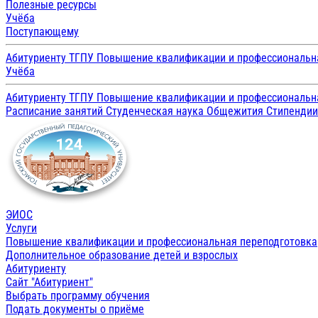
Полезные ресурсы
Учёба
Поступающему
Абитуриенту ТГПУ
Повышение квалификации и профессиональн
Учёба
Абитуриенту ТГПУ
Повышение квалификации и профессиональн
Расписание занятий
Студенческая наука
Общежития
Стипенди
ЭИОС
Услуги
Повышение квалификации и профессиональная переподготовка
Дополнительное образование детей и взрослых
Абитуриенту
Сайт "Абитуриент"
Выбрать программу обучения
Подать документы о приёме