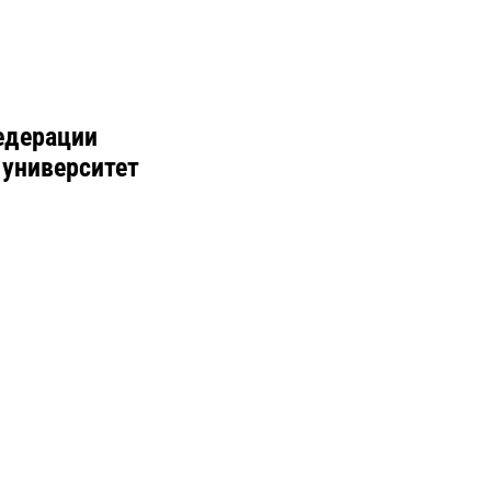
едерации
 университет