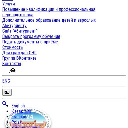
Услуги
Повышение квалификации и профессиональная
переподготовка
Дополнительное образование детей и взрослых
Абитуриенту
Сайт "Абитуриент"
Выбрать программу обучения
Подать документы о приёме
Стоимость
Для граждан СНГ
Группа ВКонтакте
Контакты
ENG
English
Қазақ тілі
Français
Polski
Забони тоҷикӣ