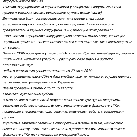
Информационное письмо
Томский государственный педагогический университет в августе 2014 года
проводит седьмую Летнюю естественнонаучную школу (ЛЕНШ).
Для учащихся будут организованы занятия в форме спецкурсов
естественнонаучного профиля и проектных заданий. Занятия проводят
преподаватели и научные сотрудники ТГПУ, имеющие опыт работы со
школьниками. Содержание спецкурсов рассчитано на школьников, желающих
научиться применять полученные знания как в стандартных, так и нестандартных
ситуациях.
Прием в ЛЕНШ проводится учащихся 5-10 классов. Предпочтение будет отдаваться
школьникам, желающим углубить и расширить свои знания в области
естественных наук.
Набор в летнюю смену осуществляется до 20 июня 2014г.
Место проведения ЛЕНШ-2014 — база учебных практик Томского государственного
педагогического университета в п. Киреевске.
Время проведения смены с 15 по 25 августа.
Стоимость путевки 4000 рублей.
В течение всего сезона детей ожидает насыщенная культурная программа.
Вожатыми работают студенты физико-математического факультета ТГПУ,
прошедшие специальную подготовку и имеющие опыт работы с одаренными
детьми.
Родителям, заинтересованным в приобретении путевки в ЛЕНШ, необходимо
заполнить анкету школьника и занести ее в деканат физико-математического
факультета ТГПУ или отправить по электронной почте: