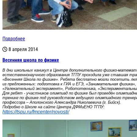
Подробнее
8 апреля 2014
Весенняя школа по физике
В дни школьных каникул в Центре дополнительного физико-математич
естественнонаучного образования ТГПУ проходила уже ставшая трад
«Весенняя Школа по физике». Ребята бесплатно могли посетить любо
из предложенных: подготовка к ГИА и ЕГЭ, «Занимательная физика», 
«Увлекательный эксперимент», Робототехника, «Экспериментальные
Для ребят - участников олимпиад по физике был проведён олимпиадны
тренинг по физике под руководством ведущего олимпиадного тренера
профессора – Аполонского Александра Николаевича (г. Бийск).

https://tspu.ru/fmcenter/novosti/