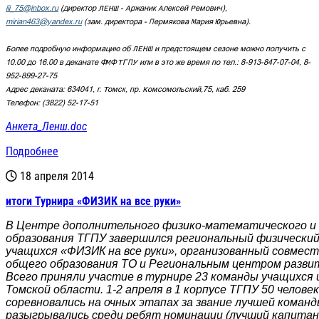
iii_75@inbox.ru
(директор ЛЕНШ - Аржаник Алексей Ремович),
mirian463@yandex.ru
(зам. директора - Пермякова Мария Юрьевна).
Более подробную информацию об ЛЕНШ и предстоящем сезоне можно получить с
10.00 до 16.00 в деканате ФМФ ТГПУ или в это же время по тел.: 8-913-847-07-04, 8-
952-899-27-75
Адрес деканата: 634041, г. Томск, пр. Комсомольский,75, каб. 259
Телефон: (3822) 52-17-51
Анкета_Ленш.doc
Подробнее
18 апреля 2014
итоги Турнира «ФИЗИК на все руки»
В Центре дополнительного физико-математического и 
образования ТГПУ завершился региональный физический 
учащихся «ФИЗИК на все руки», организованный совмест
общего образования ТО и Региональным центром развит
Всего приняли участие в турнире 23 команды учащихся шк
Томской области. 1-2 апреля в 1 корпусе ТГПУ 50 человек
соревновались на очных этапах за звание лучшей команды
разыгрывались среди ребят номинации (лучший капитан,