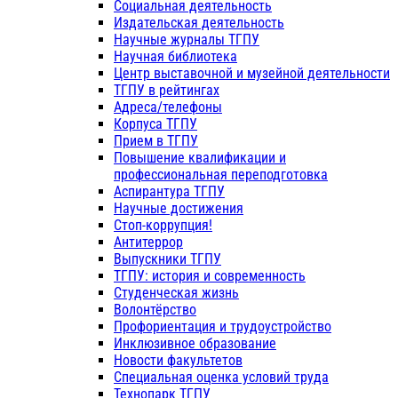
Социальная деятельность
Издательская деятельность
Научные журналы ТГПУ
Научная библиотека
Центр выставочной и музейной деятельности
ТГПУ в рейтингах
Адреса/телефоны
Корпуса ТГПУ
Прием в ТГПУ
Повышение квалификации и
профессиональная переподготовка
Аспирантура ТГПУ
Научные достижения
Стоп-коррупция!
Антитеррор
Выпускники ТГПУ
ТГПУ: история и современность
Студенческая жизнь
Волонтёрство
Профориентация и трудоустройство
Инклюзивное образование
Новости факультетов
Специальная оценка условий труда
Технопарк ТГПУ