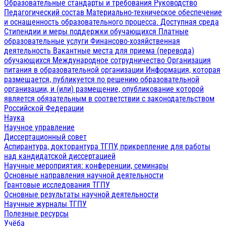
Образовательные стандарты и требования
Руководство
Педагогический состав
Материально-техническое обеспечение
и оснащенность образовательного процесса. Доступная среда
Стипендии и меры поддержки обучающихся
Платные
образовательные услуги
Финансово-хозяйственная
деятельность
Вакантные места для приема (перевода)
обучающихся
Международное сотрудничество
Организация
питания в образовательной организации
Информация, которая
размещается, публикуется по решению образовательной
организации, и (или) размещение, опубликование которой
является обязательным в соответствии с законодательством
Российской Федерации
Наука
Научное управление
Диссертационный совет
Аспирантура, докторантура ТГПУ, прикрепление для работы
над кандидатской диссертацией
Научные мероприятия: конференции, семинары
Основные направления научной деятельности
Грантовые исследования ТГПУ
Основные результаты научной деятельности
Научные журналы ТГПУ
Полезные ресурсы
Учёба