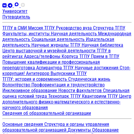
Университет
Путеводитель
ТГПУ в СМИ
Миссия ТГПУ
Руководство вуза
Структура ТГПУ
Факультеты, институты
Научная деятельность
Международная
деятельность
Социальная деятельность
Издательская
деятельность
Научные журналы ТГПУ
Научная библиотека
Центр выставочной и музейной деятельности
ТГПУ в
рейтингах
Адреса/телефоны
Корпуса ТГПУ
Прием в ТГПУ
Повышение квалификации и профессиональная
переподготовка
Аспирантура ТГПУ
Научные достижения
Стоп-
коррупция!
Антитеррор
Выпускники ТГПУ
ТГПУ: история и современность
Студенческая жизнь
Волонтёрство
Профориентация и трудоустройство
Инклюзивное образование
Новости факультетов
Специальная
оценка условий труда
Технопарк ТГПУ
Кванториум ТГПУ
Центр
дополнительного физико-математического и естественно-
научного образования
Сведения об образовательной организации
Основные сведения
Структура и органы управления
образовательной организацией
Документы
Образование