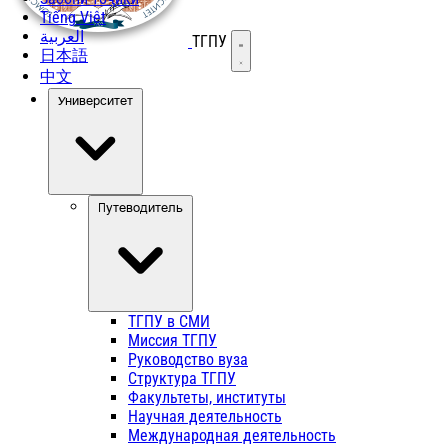
Tiếng Việt
العربية
ТГПУ
Открыть меню
日本語
中文
Университет
Путеводитель
ТГПУ в СМИ
Миссия ТГПУ
Руководство вуза
Структура ТГПУ
Факультеты, институты
Научная деятельность
Международная деятельность