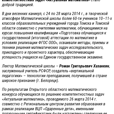
доброй традицией.
В дни весенних каникул, с 24 по 28 марта 2014 г., в творческой
атмосфере Математической школы более 60-ти учеников 10–11-х
классов образовательных учреждений города Томска и Томской
области совместно с учителями математики, обучающимися на
курсах повышения квалификации «Подготовка обучающихся к
государственной (итоговой) аттестации по математике в
условиях реализации ФГОС ООО», осваивали методы, приемы и
техники решения математических задач исследовательского,
прикладного и проектного характера, обеспечивающие
успешность учащихся на Едином государственном экзамене.
Лектор Математической школы –
Роман Григорьевич Хазанкин
,
заслуженный учитель РСФСР, создатель «вертикальной
педагогики» – технологии преподавания, получившей в стране
широкое признание (г. Белорецк).
По результатам Открытого областного математического
конкурса обучающихся по решению компетентностных задач
«Актуальная математика», проводимого 26 марта 2014 г.
совместно с Региональным центром развития образования в
рамках реализации ВЦП «Одаренные дети», именными
подарочными сертификатами были награждены следующие ее