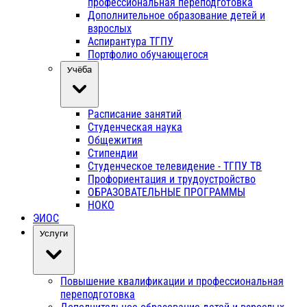
профессиональная переподготовка
Дополнительное образование детей и
взрослых
Аспирантура ТГПУ
Портфолио обучающегося
Учёба
Расписание занятий
Студенческая наука
Общежития
Стипендии
Студенческое телевидение - ТГПУ ТВ
Профориентация и трудоустройство
ОБРАЗОВАТЕЛЬНЫЕ ПРОГРАММЫ
НОКО
ЭИОС
Услуги
Повышение квалификации и профессиональная
переподготовка