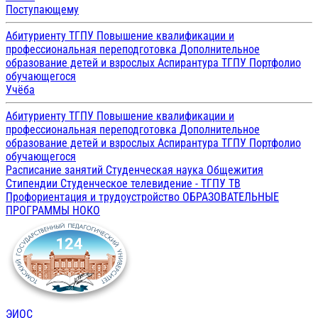
Поступающему
Абитуриенту ТГПУ
Повышение квалификации и
профессиональная переподготовка
Дополнительное
образование детей и взрослых
Аспирантура ТГПУ
Портфолио
обучающегося
Учёба
Абитуриенту ТГПУ
Повышение квалификации и
профессиональная переподготовка
Дополнительное
образование детей и взрослых
Аспирантура ТГПУ
Портфолио
обучающегося
Расписание занятий
Студенческая наука
Общежития
Стипендии
Студенческое телевидение - ТГПУ ТВ
Профориентация и трудоустройство
ОБРАЗОВАТЕЛЬНЫЕ
ПРОГРАММЫ
НОКО
ЭИОС