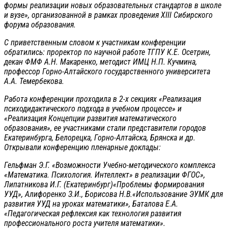
формы реализации новых образовательных стандартов в школе
и вузе», организованной в рамках проведения
XIII Сибирского
форума образования
.
С приветственным словом к участникам конференции
обратились: проректор по научной работе ТГПУ К.Е. Осетрин,
декан ФМФ А.Н. Макаренко, методист ИМЦ Н.П. Кучмина,
профессор Горно-Алтайского государственного университета
А.А. Темербекова.
Работа конференции проходила в 2-х секциях «Реализация
психодидактического подхода в учебном процессе» и
«Реализация Концепции развития математического
образования», ее участниками стали представители городов
Екатеринбурга, Белорецка, Горно-Алтайска, Брянска и др.
Открывали конференцию пленарные доклады:
Гельфман Э.Г. «
Возможности Учебно-методического комплекса
«Математика. Психология. Интеллект» в реализации ФГОС»,
Липатникова И.Г. (Екатеринбург)
«Проблемы формирования
УУД»,
Алифоренко З
.И.,
Борисова Н.В.
«
Использование ЭУМК для
развития УУД на уроках математики»,
Баталова Е.А.
«Педагогическая рефлексия как технология развития
профессионального роста учителя математики».