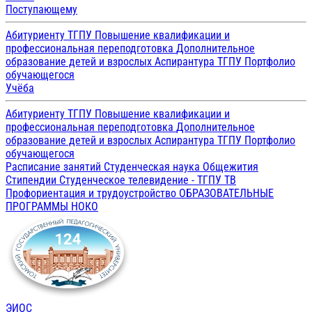
Поступающему
Абитуриенту ТГПУ
Повышение квалификации и
профессиональная переподготовка
Дополнительное
образование детей и взрослых
Аспирантура ТГПУ
Портфолио
обучающегося
Учёба
Абитуриенту ТГПУ
Повышение квалификации и
профессиональная переподготовка
Дополнительное
образование детей и взрослых
Аспирантура ТГПУ
Портфолио
обучающегося
Расписание занятий
Студенческая наука
Общежития
Стипендии
Студенческое телевидение - ТГПУ ТВ
Профориентация и трудоустройство
ОБРАЗОВАТЕЛЬНЫЕ
ПРОГРАММЫ
НОКО
ЭИОС