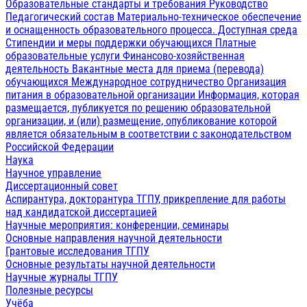
Образовательные стандарты и требования
Руководство
Педагогический состав
Материально-техническое обеспечение
и оснащенность образовательного процесса. Доступная среда
Стипендии и меры поддержки обучающихся
Платные
образовательные услуги
Финансово-хозяйственная
деятельность
Вакантные места для приема (перевода)
обучающихся
Международное сотрудничество
Организация
питания в образовательной организации
Информация, которая
размещается, публикуется по решению образовательной
организации, и (или) размещение, опубликование которой
является обязательным в соответствии с законодательством
Российской Федерации
Наука
Научное управление
Диссертационный совет
Аспирантура, докторантура ТГПУ, прикрепление для работы
над кандидатской диссертацией
Научные мероприятия: конференции, семинары
Основные направления научной деятельности
Грантовые исследования ТГПУ
Основные результаты научной деятельности
Научные журналы ТГПУ
Полезные ресурсы
Учёба