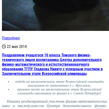
Подробнее
22 мая 2014
Поздравляем учащегося 10 класса Томского физико-
технического лицея воспитанника Центра дополнительного
физико-математического и естестественнонаучного
образования ТГПУ Гладкова Никиту с успешным участием в
Заключительном этапе Всероссийской олимпиады
победа на заключительном этапе Всероссийской олимпиады
школьников по математике в г. Ярославль;
призовое место на заключительном этапе Всероссийской
олимпиады школьников по физике в г. Санкт-Петербург!
Никита неоднократный участник физико-математических
школ и мастер-классов Центра дополнительного физико-