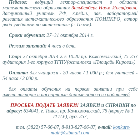
Педагог:
ведущий лектор-специалист в области
математического образования
Зильберберг Наум Иосифович
,
Заслуженный учитель РФ, к.пед.н., зав. лабораторией
развития математического образования ПОИПКРО, автор
ряда учебников по математике (г. Псков).
Сроки обучения:
27–31 октября 2014 г.
Режим занятий:
4 часа в день.
Сбор:
27 октября 2014 г. в 10.20 пр. Комсомольский, 75 253
аудитория 1-го корпуса ТГПУ(остановка «Площадь Кирова»)
Оплата:
для учащихся - 20 часов / 1 000 р.; для учителей -
54 часа / 2 000 р.
для оплаты обучения на первом занятии при себе
иметь паспорт и паспортные данные одного из родителей
ПРОСЬБА ПОДАТЬ ЗАЯВКИ!
ЗАЯВКИ и СПРАВКИ по
адресу:
634041, г. Томск, пр. Комсомольский, 75 (корпус № 1
ТГПУ), ауд. 257,
тел. (3822) 57-66-87, 8-913-827-66-87,
е-mail:
konkurs-
math@sibmail.com