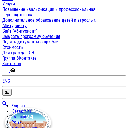
Услуги
Повышение квалификации и профессиональная
переподготовка
Дополнительное образование детей и взрослых
Абитуриенту
Сайт "Абитуриент"
Выбрать программу обучения
Подать документы о приёме
Стоимость
Для граждан СНГ
Группа ВКонтакте
Контакты
ENG
English
Қазақ тілі
Français
Polski
Забони тоҷикӣ