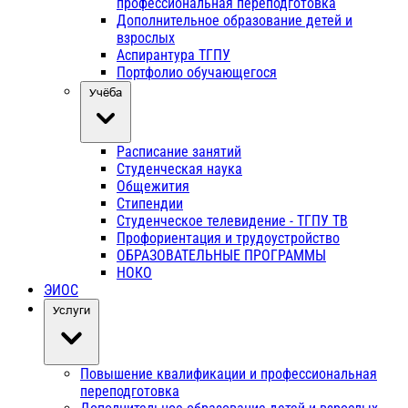
профессиональная переподготовка
Дополнительное образование детей и
взрослых
Аспирантура ТГПУ
Портфолио обучающегося
Учёба
Расписание занятий
Студенческая наука
Общежития
Стипендии
Студенческое телевидение - ТГПУ ТВ
Профориентация и трудоустройство
ОБРАЗОВАТЕЛЬНЫЕ ПРОГРАММЫ
НОКО
ЭИОС
Услуги
Повышение квалификации и профессиональная
переподготовка