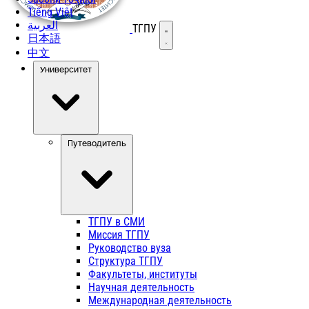
Tiếng Việt
العربية
ТГПУ
Открыть меню
日本語
中文
Университет
Путеводитель
ТГПУ в СМИ
Миссия ТГПУ
Руководство вуза
Структура ТГПУ
Факультеты, институты
Научная деятельность
Международная деятельность