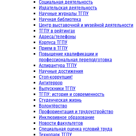
Социальная деятельность
Издательская деятельность
Научные журналы ТГПУ
Научная библиотека
Центр выставочной и музейной деятельности
ТГПУ в рейтингах
Адреса/телефоны
Корпуса ТГПУ
Прием в ТГПУ
Повышение квалификации и
профессиональная переподготовка
Аспирантура ТГПУ
Научные достижения
Стоп-коррупция!
Антитеррор
Выпускники ТГПУ
ТГПУ: история и современность
Студенческая жизнь
Волонтёрство
Профориентация и трудоустройство
Инклюзивное образование
Новости факультетов
Специальная оценка условий труда
Технопарк ТГПУ