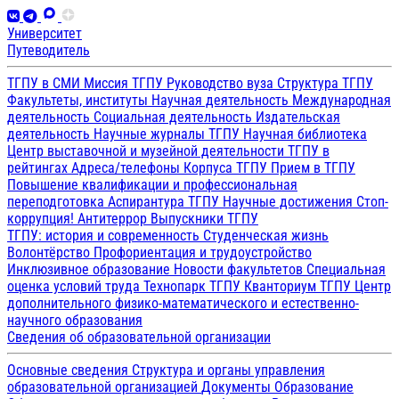
Университет
Путеводитель
ТГПУ в СМИ
Миссия ТГПУ
Руководство вуза
Структура ТГПУ
Факультеты, институты
Научная деятельность
Международная
деятельность
Социальная деятельность
Издательская
деятельность
Научные журналы ТГПУ
Научная библиотека
Центр выставочной и музейной деятельности
ТГПУ в
рейтингах
Адреса/телефоны
Корпуса ТГПУ
Прием в ТГПУ
Повышение квалификации и профессиональная
переподготовка
Аспирантура ТГПУ
Научные достижения
Стоп-
коррупция!
Антитеррор
Выпускники ТГПУ
ТГПУ: история и современность
Студенческая жизнь
Волонтёрство
Профориентация и трудоустройство
Инклюзивное образование
Новости факультетов
Специальная
оценка условий труда
Технопарк ТГПУ
Кванториум ТГПУ
Центр
дополнительного физико-математического и естественно-
научного образования
Сведения об образовательной организации
Основные сведения
Структура и органы управления
образовательной организацией
Документы
Образование