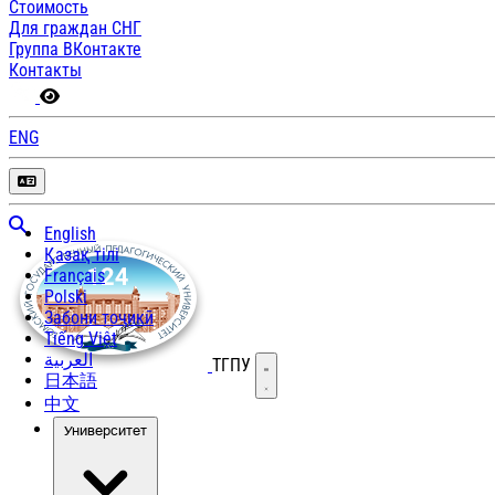
Стоимость
Для граждан СНГ
Группа ВКонтакте
Контакты
ENG
English
Қазақ тілі
Français
Polski
Забони тоҷикӣ
Tiếng Việt
العربية
ТГПУ
Открыть меню
日本語
中文
Университет