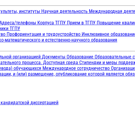
ультеты, институты
Научная деятельность
Международная деят
Адреса/телефоны
Корпуса ТГПУ
Прием в ТГПУ
Повышение квалиф
ники ТГПУ
тво
Профориентация и трудоустройство
Инклюзивное образован
о-математического и естественно-научного образования
ельной организацией
Документы
Образование
Образовательные с
ательного процесса. Доступная среда
Стипендии и меры подде
ревода) обучающихся
Международное сотрудничество
Организаци
ации, и (или) размещение, опубликование которой является обя
д кандидатской диссертацией