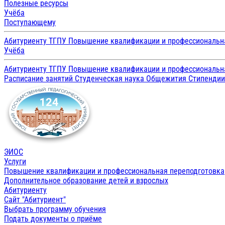
Полезные ресурсы
Учёба
Поступающему
Абитуриенту ТГПУ
Повышение квалификации и профессиональн
Учёба
Абитуриенту ТГПУ
Повышение квалификации и профессиональн
Расписание занятий
Студенческая наука
Общежития
Стипенди
ЭИОС
Услуги
Повышение квалификации и профессиональная переподготовка
Дополнительное образование детей и взрослых
Абитуриенту
Сайт "Абитуриент"
Выбрать программу обучения
Подать документы о приёме