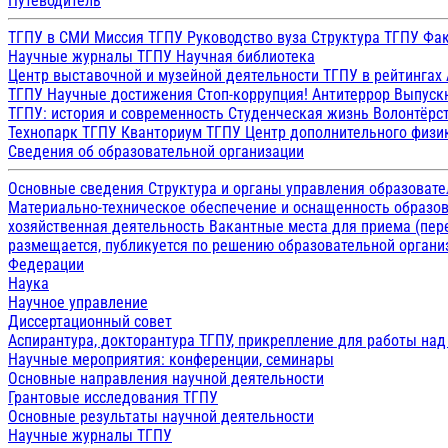
Путеводитель
ТГПУ в СМИ
Миссия ТГПУ
Руководство вуза
Структура ТГПУ
Фак
Научные журналы ТГПУ
Научная библиотека
Центр выставочной и музейной деятельности
ТГПУ в рейтингах
ТГПУ
Научные достижения
Стоп-коррупция!
Антитеррор
Выпуск
ТГПУ: история и современность
Студенческая жизнь
Волонтёрс
Технопарк ТГПУ
Кванториум ТГПУ
Центр дополнительного физик
Сведения об образовательной организации
Основные сведения
Структура и органы управления образоват
Материально-техническое обеспечение и оснащенность образов
хозяйственная деятельность
Вакантные места для приема (пе
размещается, публикуется по решению образовательной организ
Федерации
Наука
Научное управление
Диссертационный совет
Аспирантура, докторантура ТГПУ, прикрепление для работы на
Научные мероприятия: конференции, семинары
Основные направления научной деятельности
Грантовые исследования ТГПУ
Основные результаты научной деятельности
Научные журналы ТГПУ