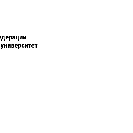
едерации
 университет