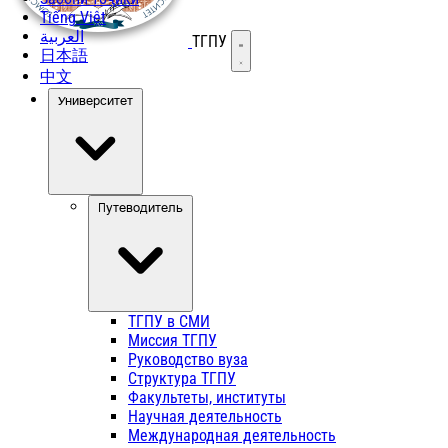
Tiếng Việt
العربية
ТГПУ
Открыть меню
日本語
中文
Университет
Путеводитель
ТГПУ в СМИ
Миссия ТГПУ
Руководство вуза
Структура ТГПУ
Факультеты, институты
Научная деятельность
Международная деятельность