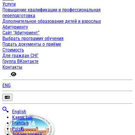
Услуги
Повышение квалификации и профессиональная
переподготовка
Дополнительное образование детей и взрослых
Абитуриенту
Сайт "Абитуриент"
Выбрать программу обучения
Подать документы о приёме
Стоимость
Для граждан СНГ
Группа ВКонтакте
Контакты
ENG
English
Қазақ тілі
Français
Polski
Забони тоҷикӣ