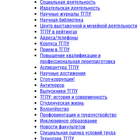
Социальная деятельность
Издательская деятельность
Научные журналы ТГПУ
Научная библиотека
Центр выставочной и музейной деятельности
ТГПУ в рейтингах
Адреса/телефоны
Корпуса ТГПУ
Прием в ТГПУ
Повышение квалификации и
профессиональная переподготовка
Аспирантура ТГПУ
Научные достижения
Стоп-коррупция!
Антитеррор
Выпускники ТГПУ
ТГПУ: история и современность
Студенческая жизнь
Волонтёрство
Профориентация и трудоустройство
Инклюзивное образование
Новости факультетов
Специальная оценка условий труда
Технопарк ТГПУ