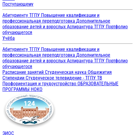
Поступающему
Абитуриенту ТГПУ
Повышение квалификации и
профессиональная переподготовка
Дополнительное
образование детей и взрослых
Аспирантура ТГПУ
Портфолио
обучающегося
Учёба
Абитуриенту ТГПУ
Повышение квалификации и
профессиональная переподготовка
Дополнительное
образование детей и взрослых
Аспирантура ТГПУ
Портфолио
обучающегося
Расписание занятий
Студенческая наука
Общежития
Стипендии
Студенческое телевидение - ТГПУ ТВ
Профориентация и трудоустройство
ОБРАЗОВАТЕЛЬНЫЕ
ПРОГРАММЫ
НОКО
ЭИОС