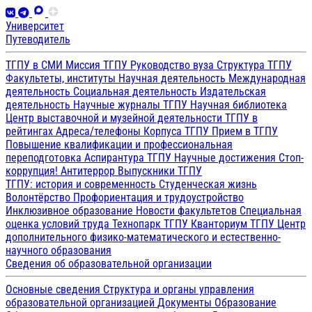
Университет
Путеводитель
ТГПУ в СМИ
Миссия ТГПУ
Руководство вуза
Структура ТГПУ
Факультеты, институты
Научная деятельность
Международная
деятельность
Социальная деятельность
Издательская
деятельность
Научные журналы ТГПУ
Научная библиотека
Центр выставочной и музейной деятельности
ТГПУ в
рейтингах
Адреса/телефоны
Корпуса ТГПУ
Прием в ТГПУ
Повышение квалификации и профессиональная
переподготовка
Аспирантура ТГПУ
Научные достижения
Стоп-
коррупция!
Антитеррор
Выпускники ТГПУ
ТГПУ: история и современность
Студенческая жизнь
Волонтёрство
Профориентация и трудоустройство
Инклюзивное образование
Новости факультетов
Специальная
оценка условий труда
Технопарк ТГПУ
Кванториум ТГПУ
Центр
дополнительного физико-математического и естественно-
научного образования
Сведения об образовательной организации
Основные сведения
Структура и органы управления
образовательной организацией
Документы
Образование