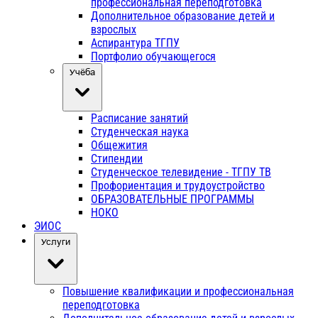
профессиональная переподготовка
Дополнительное образование детей и
взрослых
Аспирантура ТГПУ
Портфолио обучающегося
Учёба
Расписание занятий
Студенческая наука
Общежития
Стипендии
Студенческое телевидение - ТГПУ ТВ
Профориентация и трудоустройство
ОБРАЗОВАТЕЛЬНЫЕ ПРОГРАММЫ
НОКО
ЭИОС
Услуги
Повышение квалификации и профессиональная
переподготовка