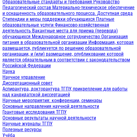
Образовательные стандарты и требования
Руководство
Педагогический состав
Материально-техническое обеспечение
и оснащенность образовательного процесса. Доступная среда
Стипендии и меры поддержки обучающихся
Платные
образовательные услуги
Финансово-хозяйственная
деятельность
Вакантные места для приема (перевода)
обучающихся
Международное сотрудничество
Организация
питания в образовательной организации
Информация, которая
размещается, публикуется по решению образовательной
организации, и (или) размещение, опубликование которой
является обязательным в соответствии с законодательством
Российской Федерации
Наука
Научное управление
Диссертационный совет
Аспирантура, докторантура ТГПУ, прикрепление для работы
над кандидатской диссертацией
Научные мероприятия: конференции, семинары
Основные направления научной деятельности
Грантовые исследования ТГПУ
Основные результаты научной деятельности
Научные журналы ТГПУ
Полезные ресурсы
Учёба