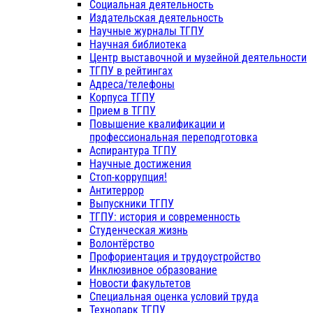
Социальная деятельность
Издательская деятельность
Научные журналы ТГПУ
Научная библиотека
Центр выставочной и музейной деятельности
ТГПУ в рейтингах
Адреса/телефоны
Корпуса ТГПУ
Прием в ТГПУ
Повышение квалификации и
профессиональная переподготовка
Аспирантура ТГПУ
Научные достижения
Стоп-коррупция!
Антитеррор
Выпускники ТГПУ
ТГПУ: история и современность
Студенческая жизнь
Волонтёрство
Профориентация и трудоустройство
Инклюзивное образование
Новости факультетов
Специальная оценка условий труда
Технопарк ТГПУ