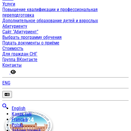
Услуги
Повышение квалификации и профессиональная
переподготовка
Дополнительное образование детей и взрослых
Абитуриенту
Сайт "Абитуриент"
Выбрать программу обучения
Подать документы о приёме
Стоимость
Для граждан СНГ
Группа ВКонтакте
Контакты
ENG
English
Қазақ тілі
Français
Polski
Забони тоҷикӣ