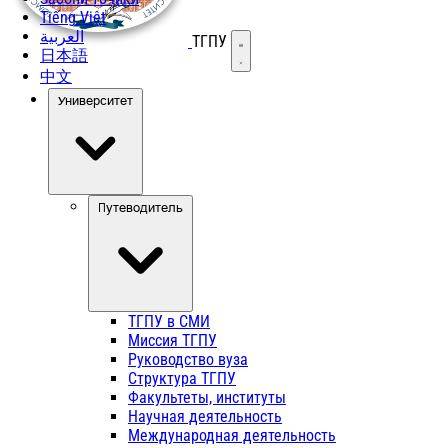
Tiếng Việt
العربية
ТГПУ
Открыть меню
日本語
中文
Университет
Путеводитель
ТГПУ в СМИ
Миссия ТГПУ
Руководство вуза
Структура ТГПУ
Факультеты, институты
Научная деятельность
Международная деятельность