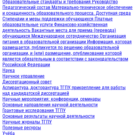
Образовательные стандарты и требования
Руководство
Педагогический состав
Материально-техническое обеспечение
и оснащенность образовательного процесса. Доступная среда
Стипендии и меры поддержки обучающихся
Платные
образовательные услуги
Финансово-хозяйственная
деятельность
Вакантные места для приема (перевода)
обучающихся
Международное сотрудничество
Организация
питания в образовательной организации
Информация, которая
размещается, публикуется по решению образовательной
организации, и (или) размещение, опубликование которой
является обязательным в соответствии с законодательством
Российской Федерации
Наука
Научное управление
Диссертационный совет
Аспирантура, докторантура ТГПУ, прикрепление для работы
над кандидатской диссертацией
Научные мероприятия: конференции, семинары
Основные направления научной деятельности
Грантовые исследования ТГПУ
Основные результаты научной деятельности
Научные журналы ТГПУ
Полезные ресурсы
Учёба