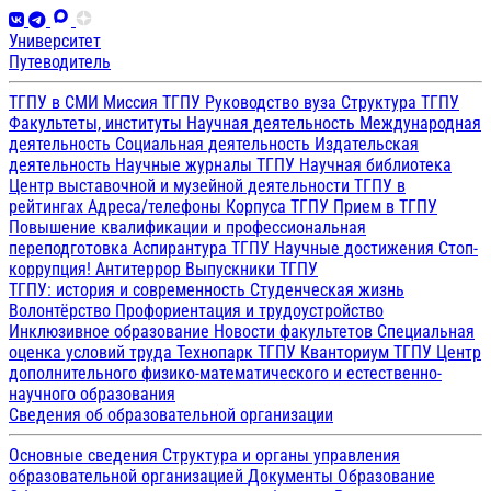
Университет
Путеводитель
ТГПУ в СМИ
Миссия ТГПУ
Руководство вуза
Структура ТГПУ
Факультеты, институты
Научная деятельность
Международная
деятельность
Социальная деятельность
Издательская
деятельность
Научные журналы ТГПУ
Научная библиотека
Центр выставочной и музейной деятельности
ТГПУ в
рейтингах
Адреса/телефоны
Корпуса ТГПУ
Прием в ТГПУ
Повышение квалификации и профессиональная
переподготовка
Аспирантура ТГПУ
Научные достижения
Стоп-
коррупция!
Антитеррор
Выпускники ТГПУ
ТГПУ: история и современность
Студенческая жизнь
Волонтёрство
Профориентация и трудоустройство
Инклюзивное образование
Новости факультетов
Специальная
оценка условий труда
Технопарк ТГПУ
Кванториум ТГПУ
Центр
дополнительного физико-математического и естественно-
научного образования
Сведения об образовательной организации
Основные сведения
Структура и органы управления
образовательной организацией
Документы
Образование