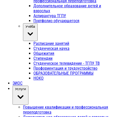
профессиональная переподготовка
Дополнительное образование детей и
взрослых
Аспирантура ТГПУ
Портфолио обучающегося
Учёба
Расписание занятий
Студенческая наука
Общежития
Стипендии
Студенческое телевидение - ТГПУ ТВ
Профориентация и трудоустройство
ОБРАЗОВАТЕЛЬНЫЕ ПРОГРАММЫ
НОКО
ЭИОС
Услуги
Повышение квалификации и профессиональная
переподготовка