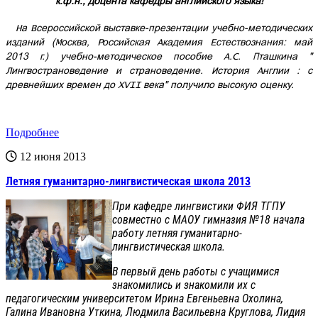
к.ф.н., доцента кафедры английского языка!
На Всероссийской выставке-презентации учебно-методических
изданий (Москва, Российская Академия Естествознания: май
2013 г.) учебно-методическое пособие А.С. Пташкина "
Лингвострановедение и страноведение. История Англии : с
древнейших времен до XVII века" получило высокую оценку.
Подробнее
12 июня 2013
Летняя гуманитарно-лингвистическая школа 2013
При кафедре лингвистики ФИЯ ТГПУ
совместно с МАОУ гимназия №18 начала
работу летняя гуманитарно-
лингвистическая школа.
В первый день работы с учащимися
знакомились и знакомили их с
педагогическим университетом Ирина Евгеньевна Охолина,
Галина Ивановна Уткина, Людмила Васильевна Круглова, Лидия