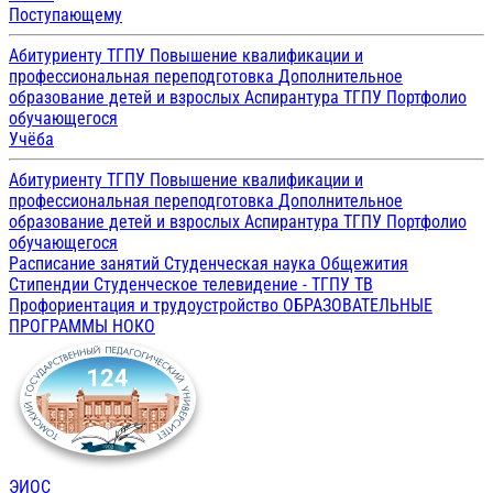
Поступающему
Абитуриенту ТГПУ
Повышение квалификации и
профессиональная переподготовка
Дополнительное
образование детей и взрослых
Аспирантура ТГПУ
Портфолио
обучающегося
Учёба
Абитуриенту ТГПУ
Повышение квалификации и
профессиональная переподготовка
Дополнительное
образование детей и взрослых
Аспирантура ТГПУ
Портфолио
обучающегося
Расписание занятий
Студенческая наука
Общежития
Стипендии
Студенческое телевидение - ТГПУ ТВ
Профориентация и трудоустройство
ОБРАЗОВАТЕЛЬНЫЕ
ПРОГРАММЫ
НОКО
ЭИОС