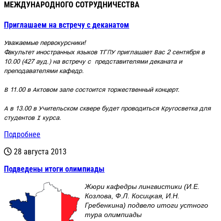
МЕЖДУНАРОДНОГО СОТРУДНИЧЕСТВА
Приглашаем на встречу с деканатом
Уважаемые первокурсники!
Факультет иностранных языков ТГПУ приглашает Вас 2 сентября в
10.00 (427 ауд.) на встречу с
представителями
деканата и
преподавателями кафедр.
В 11.00
в Актовом зале
состоится торжественный концерт.
А
в 13.00 в Учительском сквере будет проводиться
Кругосветка для
студентов I курса.
Подробнее
28 августа 2013
Подведены итоги олимпиады
Жюри кафедры лингвистики (И.Е.
Козлова, Ф.Л. Косицкая, И.Н.
Гребенкина) подвело итоги устного
тура олимпиады