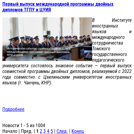
Первый выпуск международной программы двойных
дипломов ТГПУ и ЦУИЯ
В Институте
иностранных
языков и
международного
сотрудничества
Томского
государственного
педагогического
университета состоялось знаковое событие — первый выпуск
совместной программы двойных дипломов, реализуемой с 2022
года совместно с Цзилиньским университетом иностранных
языков (г. Чанчунь, КНР).
Подробнее
Новости 1 - 5 из 1004
Начало | Пред. |
1
2
3
4
5
|
След.
|
Конец