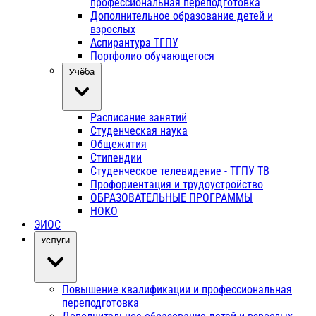
профессиональная переподготовка
Дополнительное образование детей и
взрослых
Аспирантура ТГПУ
Портфолио обучающегося
Учёба
Расписание занятий
Студенческая наука
Общежития
Стипендии
Студенческое телевидение - ТГПУ ТВ
Профориентация и трудоустройство
ОБРАЗОВАТЕЛЬНЫЕ ПРОГРАММЫ
НОКО
ЭИОС
Услуги
Повышение квалификации и профессиональная
переподготовка