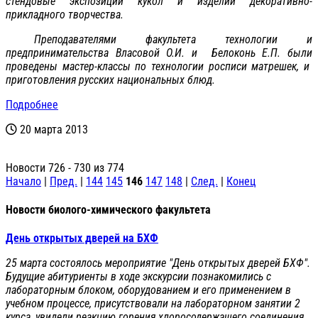
стендовые экспозиции кукол и изделий декоративно-
прикладного творчества.
Преподавателями факультета технологии и
предпринимательства Власовой О.И. и Белоконь Е.П. были
проведены мастер-классы по технологии росписи матрешек, и
приготовления русских национальных блюд.
Подробнее
20 марта 2013
Новости 726 - 730 из 774
Начало
|
Пред.
|
144
145
146
147
148
|
След.
|
Конец
Новости биолого-химического факультета
День открытых дверей на БХФ
25 марта состоялось мероприятие "День открытых дверей БХФ".
Будущие абитуриенты в ходе экскурсии познакомились с
лабораторным блоком, оборудованием и его применением в
учебном процессе, присутствовали на лабораторном занятии 2
курса, увидели реакцию горения хлоросодержащего соединения