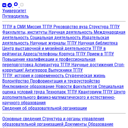
Университет
Путеводитель
ТГПУ в СМИ
Миссия ТГПУ
Руководство вуза
Структура ТГПУ
Факультеты, институты
Научная деятельность
Международная
деятельность
Социальная деятельность
Издательская
деятельность
Научные журналы ТГПУ
Научная библиотека
Центр выставочной и музейной деятельности
ТГПУ в
рейтингах
Адреса/телефоны
Корпуса ТГПУ
Прием в ТГПУ
Повышение квалификации и профессиональная
переподготовка
Аспирантура ТГПУ
Научные достижения
Стоп-
коррупция!
Антитеррор
Выпускники ТГПУ
ТГПУ: история и современность
Студенческая жизнь
Волонтёрство
Профориентация и трудоустройство
Инклюзивное образование
Новости факультетов
Специальная
оценка условий труда
Технопарк ТГПУ
Кванториум ТГПУ
Центр
дополнительного физико-математического и естественно-
научного образования
Сведения об образовательной организации
Основные сведения
Структура и органы управления
образовательной организацией
Документы
Образование