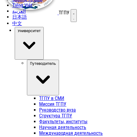
Tiếng Việt
العربية
ТГПУ
Открыть меню
日本語
中文
Университет
Путеводитель
ТГПУ в СМИ
Миссия ТГПУ
Руководство вуза
Структура ТГПУ
Факультеты, институты
Научная деятельность
Международная деятельность