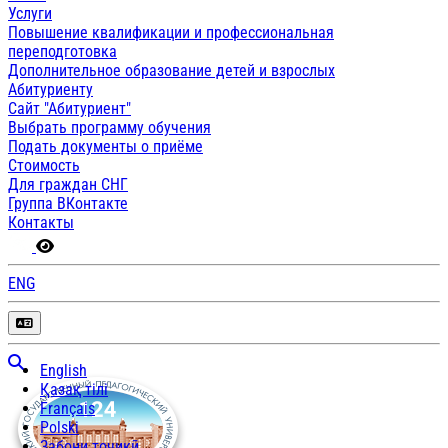
Услуги
Повышение квалификации и профессиональная
переподготовка
Дополнительное образование детей и взрослых
Абитуриенту
Сайт "Абитуриент"
Выбрать программу обучения
Подать документы о приёме
Стоимость
Для граждан СНГ
Группа ВКонтакте
Контакты
ENG
English
Қазақ тілі
Français
Polski
Забони тоҷикӣ