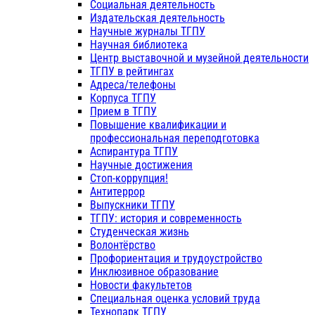
Социальная деятельность
Издательская деятельность
Научные журналы ТГПУ
Научная библиотека
Центр выставочной и музейной деятельности
ТГПУ в рейтингах
Адреса/телефоны
Корпуса ТГПУ
Прием в ТГПУ
Повышение квалификации и
профессиональная переподготовка
Аспирантура ТГПУ
Научные достижения
Стоп-коррупция!
Антитеррор
Выпускники ТГПУ
ТГПУ: история и современность
Студенческая жизнь
Волонтёрство
Профориентация и трудоустройство
Инклюзивное образование
Новости факультетов
Специальная оценка условий труда
Технопарк ТГПУ