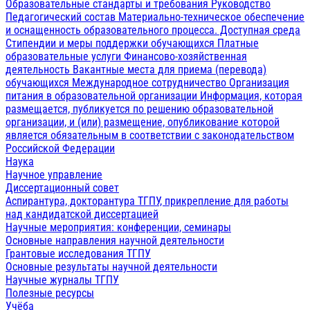
Образовательные стандарты и требования
Руководство
Педагогический состав
Материально-техническое обеспечение
и оснащенность образовательного процесса. Доступная среда
Стипендии и меры поддержки обучающихся
Платные
образовательные услуги
Финансово-хозяйственная
деятельность
Вакантные места для приема (перевода)
обучающихся
Международное сотрудничество
Организация
питания в образовательной организации
Информация, которая
размещается, публикуется по решению образовательной
организации, и (или) размещение, опубликование которой
является обязательным в соответствии с законодательством
Российской Федерации
Наука
Научное управление
Диссертационный совет
Аспирантура, докторантура ТГПУ, прикрепление для работы
над кандидатской диссертацией
Научные мероприятия: конференции, семинары
Основные направления научной деятельности
Грантовые исследования ТГПУ
Основные результаты научной деятельности
Научные журналы ТГПУ
Полезные ресурсы
Учёба