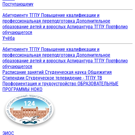
Поступающему
Абитуриенту ТГПУ
Повышение квалификации и
профессиональная переподготовка
Дополнительное
образование детей и взрослых
Аспирантура ТГПУ
Портфолио
обучающегося
Учёба
Абитуриенту ТГПУ
Повышение квалификации и
профессиональная переподготовка
Дополнительное
образование детей и взрослых
Аспирантура ТГПУ
Портфолио
обучающегося
Расписание занятий
Студенческая наука
Общежития
Стипендии
Студенческое телевидение - ТГПУ ТВ
Профориентация и трудоустройство
ОБРАЗОВАТЕЛЬНЫЕ
ПРОГРАММЫ
НОКО
ЭИОС