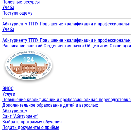
Полезные ресурсы
Учёба
Поступающему
Абитуриенту ТГПУ
Повышение квалификации и профессиональн
Учёба
Абитуриенту ТГПУ
Повышение квалификации и профессиональн
Расписание занятий
Студенческая наука
Общежития
Стипенди
ЭИОС
Услуги
Повышение квалификации и профессиональная переподготовка
Дополнительное образование детей и взрослых
Абитуриенту
Сайт "Абитуриент"
Выбрать программу обучения
Подать документы о приёме