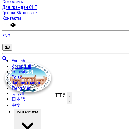
Стоимость
Для граждан СНГ
Группа ВКонтакте
Контакты
ENG
English
Қазақ тілі
Français
Polski
Забони тоҷикӣ
Tiếng Việt
العربية
ТГПУ
Открыть меню
日本語
中文
Университет