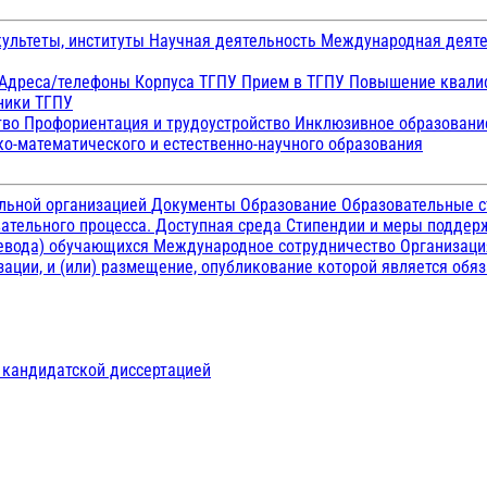
ультеты, институты
Научная деятельность
Международная деят
Адреса/телефоны
Корпуса ТГПУ
Прием в ТГПУ
Повышение квалиф
ники ТГПУ
тво
Профориентация и трудоустройство
Инклюзивное образован
о-математического и естественно-научного образования
ельной организацией
Документы
Образование
Образовательные с
ательного процесса. Доступная среда
Стипендии и меры подде
ревода) обучающихся
Международное сотрудничество
Организаци
ации, и (или) размещение, опубликование которой является обя
д кандидатской диссертацией