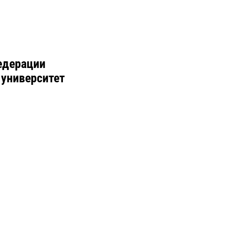
едерации
 университет