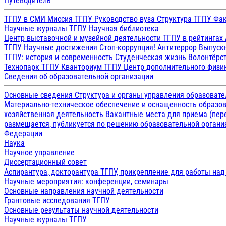
Путеводитель
ТГПУ в СМИ
Миссия ТГПУ
Руководство вуза
Структура ТГПУ
Фак
Научные журналы ТГПУ
Научная библиотека
Центр выставочной и музейной деятельности
ТГПУ в рейтингах
ТГПУ
Научные достижения
Стоп-коррупция!
Антитеррор
Выпуск
ТГПУ: история и современность
Студенческая жизнь
Волонтёрс
Технопарк ТГПУ
Кванториум ТГПУ
Центр дополнительного физик
Сведения об образовательной организации
Основные сведения
Структура и органы управления образоват
Материально-техническое обеспечение и оснащенность образов
хозяйственная деятельность
Вакантные места для приема (пе
размещается, публикуется по решению образовательной организ
Федерации
Наука
Научное управление
Диссертационный совет
Аспирантура, докторантура ТГПУ, прикрепление для работы на
Научные мероприятия: конференции, семинары
Основные направления научной деятельности
Грантовые исследования ТГПУ
Основные результаты научной деятельности
Научные журналы ТГПУ