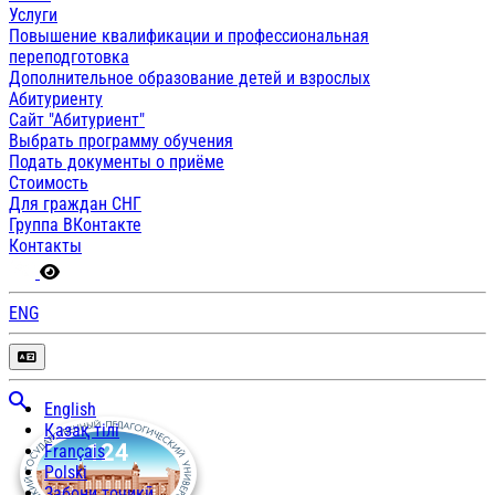
Услуги
Повышение квалификации и профессиональная
переподготовка
Дополнительное образование детей и взрослых
Абитуриенту
Сайт "Абитуриент"
Выбрать программу обучения
Подать документы о приёме
Стоимость
Для граждан СНГ
Группа ВКонтакте
Контакты
ENG
English
Қазақ тілі
Français
Polski
Забони тоҷикӣ