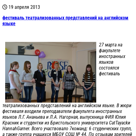
19 апреля 2013
фестиваль театрализованных представлений на английском
языке
27 марта на
факультете
иностранных
языков
состоялся
фестиваль
театрализованных представлений на английском языке. В жюри
фестиваля входили преподаватели факультета иностранных
языков Л.Г. Ананьева и Л.А. Нагорная, выпускница ФИЯ Юлия
Красник и студентки из Бристольского университета CatTayackи
HannahGarner. Всего участвовало 7команд: 6 студенческих групп,
а также группа учащихся МБОУ СОШ № 44. По отзывам зрителей