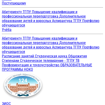
Поступающему
Абитуриенту ТГПУ
Повышение квалификации и
профессиональная переподготовка
Дополнительное
образование детей и взрослых
Аспирантура ТГПУ
Портфолио
обучающегося
Учёба
Абитуриенту ТГПУ
Повышение квалификации и
профессиональная переподготовка
Дополнительное
образование детей и взрослых
Аспирантура ТГПУ
Портфолио
обучающегося
Расписание занятий
Студенческая наука
Общежития
Стипендии
Студенческое телевидение - ТГПУ ТВ
Профориентация и трудоустройство
ОБРАЗОВАТЕЛЬНЫЕ
ПРОГРАММЫ
НОКО
ЭИОС