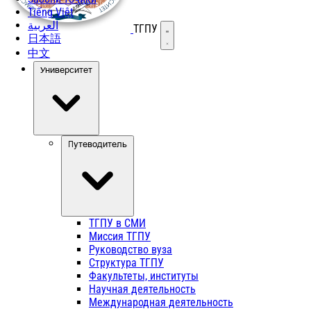
Tiếng Việt
العربية
ТГПУ
Открыть меню
日本語
中文
Университет
Путеводитель
ТГПУ в СМИ
Миссия ТГПУ
Руководство вуза
Структура ТГПУ
Факультеты, институты
Научная деятельность
Международная деятельность