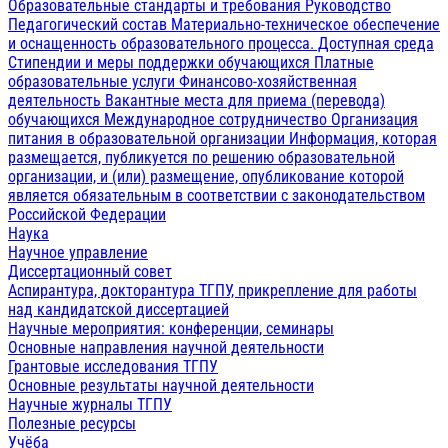
Образовательные стандарты и требования
Руководство
Педагогический состав
Материально-техническое обеспечение
и оснащенность образовательного процесса. Доступная среда
Стипендии и меры поддержки обучающихся
Платные
образовательные услуги
Финансово-хозяйственная
деятельность
Вакантные места для приема (перевода)
обучающихся
Международное сотрудничество
Организация
питания в образовательной организации
Информация, которая
размещается, публикуется по решению образовательной
организации, и (или) размещение, опубликование которой
является обязательным в соответствии с законодательством
Российской Федерации
Наука
Научное управление
Диссертационный совет
Аспирантура, докторантура ТГПУ, прикрепление для работы
над кандидатской диссертацией
Научные мероприятия: конференции, семинары
Основные направления научной деятельности
Грантовые исследования ТГПУ
Основные результаты научной деятельности
Научные журналы ТГПУ
Полезные ресурсы
Учёба