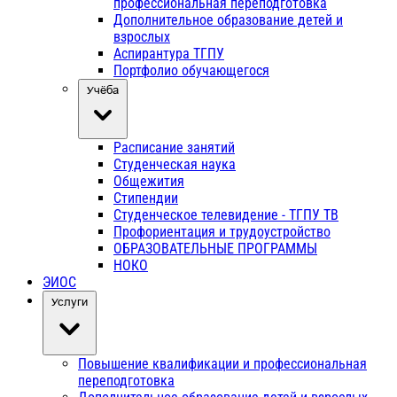
профессиональная переподготовка
Дополнительное образование детей и
взрослых
Аспирантура ТГПУ
Портфолио обучающегося
Учёба
Расписание занятий
Студенческая наука
Общежития
Стипендии
Студенческое телевидение - ТГПУ ТВ
Профориентация и трудоустройство
ОБРАЗОВАТЕЛЬНЫЕ ПРОГРАММЫ
НОКО
ЭИОС
Услуги
Повышение квалификации и профессиональная
переподготовка