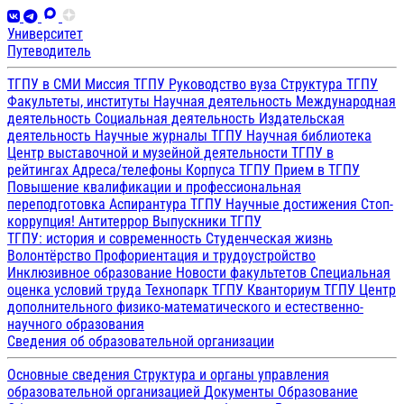
Университет
Путеводитель
ТГПУ в СМИ
Миссия ТГПУ
Руководство вуза
Структура ТГПУ
Факультеты, институты
Научная деятельность
Международная
деятельность
Социальная деятельность
Издательская
деятельность
Научные журналы ТГПУ
Научная библиотека
Центр выставочной и музейной деятельности
ТГПУ в
рейтингах
Адреса/телефоны
Корпуса ТГПУ
Прием в ТГПУ
Повышение квалификации и профессиональная
переподготовка
Аспирантура ТГПУ
Научные достижения
Стоп-
коррупция!
Антитеррор
Выпускники ТГПУ
ТГПУ: история и современность
Студенческая жизнь
Волонтёрство
Профориентация и трудоустройство
Инклюзивное образование
Новости факультетов
Специальная
оценка условий труда
Технопарк ТГПУ
Кванториум ТГПУ
Центр
дополнительного физико-математического и естественно-
научного образования
Сведения об образовательной организации
Основные сведения
Структура и органы управления
образовательной организацией
Документы
Образование