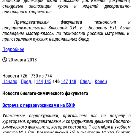
японской делегации были показаны достижения факультета,
стендовые экспозиции кукол и изделий декоративно-
прикладного творчества.
Преподавателями факультета технологии и
предпринимательства Власовой О.И. и Белоконь Е.П. были
проведены мастер-классы по технологии росписи матрешек, и
приготовления русских национальных блюд.
Подробнее
20 марта 2013
Новости 726 - 730 из 774
Начало
|
Пред.
|
144
145
146
147
148
|
След.
|
Конец
Новости биолого-химического факультета
Встреча с первокурсниками на БХФ
Уважаемые первокурсники, приглашаем вас на встречу с
кураторами, преподавателями и сотрудниками деканата Биолого-
химического факультета, которая состоится 1 сентября в учебном
корпусе № 1 (пр. Комсомольский 75) в аудитории № 263 (2 этаж,