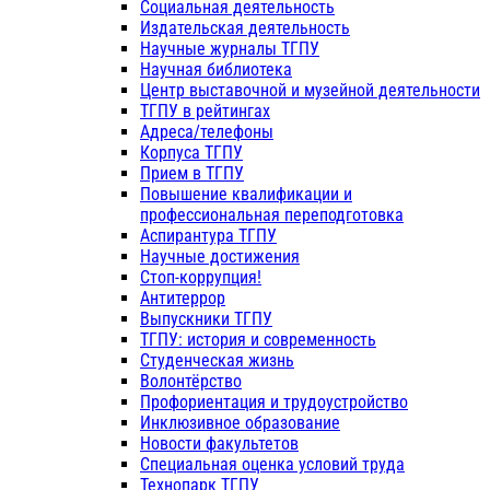
Социальная деятельность
Издательская деятельность
Научные журналы ТГПУ
Научная библиотека
Центр выставочной и музейной деятельности
ТГПУ в рейтингах
Адреса/телефоны
Корпуса ТГПУ
Прием в ТГПУ
Повышение квалификации и
профессиональная переподготовка
Аспирантура ТГПУ
Научные достижения
Стоп-коррупция!
Антитеррор
Выпускники ТГПУ
ТГПУ: история и современность
Студенческая жизнь
Волонтёрство
Профориентация и трудоустройство
Инклюзивное образование
Новости факультетов
Специальная оценка условий труда
Технопарк ТГПУ