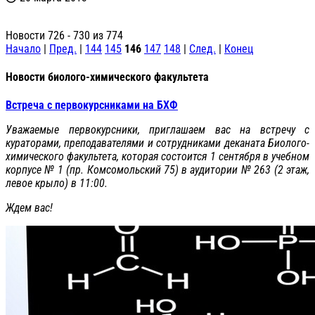
Новости 726 - 730 из 774
Начало
|
Пред.
|
144
145
146
147
148
|
След.
|
Конец
Новости биолого-химического факультета
Встреча с первокурсниками на БХФ
Уважаемые первокурсники, приглашаем вас на встречу с
кураторами, преподавателями и сотрудниками деканата Биолого-
химического факультета, которая состоится 1 сентября в учебном
корпусе № 1 (пр. Комсомольский 75) в аудитории № 263 (2 этаж,
левое крыло) в 11:00.
Ждем вас!