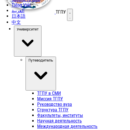
Tiếng Việt
العربية
ТГПУ
Открыть меню
日本語
中文
Университет
Путеводитель
ТГПУ в СМИ
Миссия ТГПУ
Руководство вуза
Структура ТГПУ
Факультеты, институты
Научная деятельность
Международная деятельность