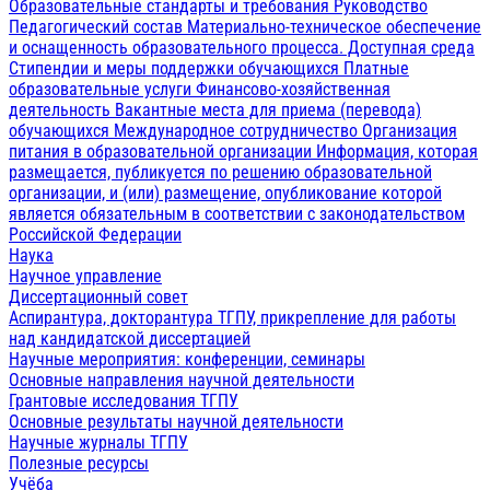
Образовательные стандарты и требования
Руководство
Педагогический состав
Материально-техническое обеспечение
и оснащенность образовательного процесса. Доступная среда
Стипендии и меры поддержки обучающихся
Платные
образовательные услуги
Финансово-хозяйственная
деятельность
Вакантные места для приема (перевода)
обучающихся
Международное сотрудничество
Организация
питания в образовательной организации
Информация, которая
размещается, публикуется по решению образовательной
организации, и (или) размещение, опубликование которой
является обязательным в соответствии с законодательством
Российской Федерации
Наука
Научное управление
Диссертационный совет
Аспирантура, докторантура ТГПУ, прикрепление для работы
над кандидатской диссертацией
Научные мероприятия: конференции, семинары
Основные направления научной деятельности
Грантовые исследования ТГПУ
Основные результаты научной деятельности
Научные журналы ТГПУ
Полезные ресурсы
Учёба