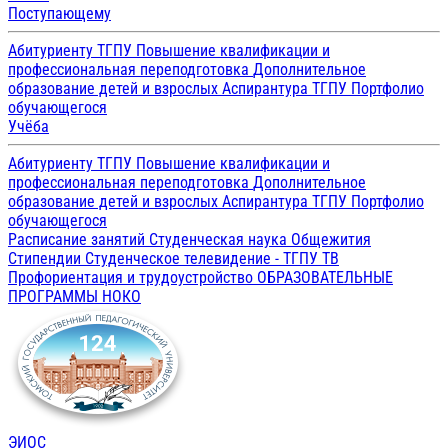
Поступающему
Абитуриенту ТГПУ
Повышение квалификации и
профессиональная переподготовка
Дополнительное
образование детей и взрослых
Аспирантура ТГПУ
Портфолио
обучающегося
Учёба
Абитуриенту ТГПУ
Повышение квалификации и
профессиональная переподготовка
Дополнительное
образование детей и взрослых
Аспирантура ТГПУ
Портфолио
обучающегося
Расписание занятий
Студенческая наука
Общежития
Стипендии
Студенческое телевидение - ТГПУ ТВ
Профориентация и трудоустройство
ОБРАЗОВАТЕЛЬНЫЕ
ПРОГРАММЫ
НОКО
ЭИОС