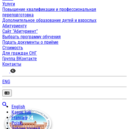
Услуги
Повышение квалификации и профессиональная
переподготовка
Дополнительное образование детей и взрослых
Абитуриенту
Сайт "Абитуриент"
Выбрать программу обучения
Подать документы о приёме
Стоимость
Для граждан СНГ
Группа ВКонтакте
Контакты
ENG
English
Қазақ тілі
Français
Polski
Забони тоҷикӣ