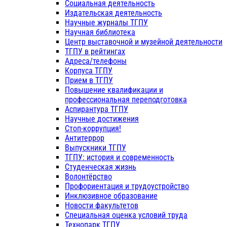
Социальная деятельность
Издательская деятельность
Научные журналы ТГПУ
Научная библиотека
Центр выставочной и музейной деятельности
ТГПУ в рейтингах
Адреса/телефоны
Корпуса ТГПУ
Прием в ТГПУ
Повышение квалификации и
профессиональная переподготовка
Аспирантура ТГПУ
Научные достижения
Стоп-коррупция!
Антитеррор
Выпускники ТГПУ
ТГПУ: история и современность
Студенческая жизнь
Волонтёрство
Профориентация и трудоустройство
Инклюзивное образование
Новости факультетов
Специальная оценка условий труда
Технопарк ТГПУ