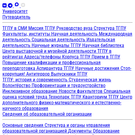
Университет
Путеводитель
ТГПУ в СМИ
Миссия ТГПУ
Руководство вуза
Структура ТГПУ
Факультеты, институты
Научная деятельность
Международная
деятельность
Социальная деятельность
Издательская
деятельность
Научные журналы ТГПУ
Научная библиотека
Центр выставочной и музейной деятельности
ТГПУ в
рейтингах
Адреса/телефоны
Корпуса ТГПУ
Прием в ТГПУ
Повышение квалификации и профессиональная
переподготовка
Аспирантура ТГПУ
Научные достижения
Стоп-
коррупция!
Антитеррор
Выпускники ТГПУ
ТГПУ: история и современность
Студенческая жизнь
Волонтёрство
Профориентация и трудоустройство
Инклюзивное образование
Новости факультетов
Специальная
оценка условий труда
Технопарк ТГПУ
Кванториум ТГПУ
Центр
дополнительного физико-математического и естественно-
научного образования
Сведения об образовательной организации
Основные сведения
Структура и органы управления
образовательной организацией
Документы
Образование