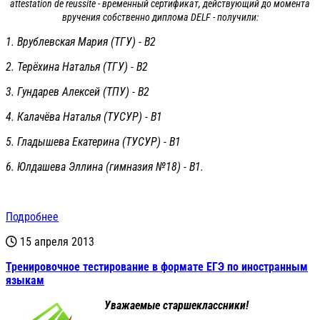
attestation de reussite - временный сертификат, действующий до момента
вручения собственно диплома DELF - получили:
1. Врублевская Мария (ТГУ) - В2
2. Терёхина Наталья (ТГУ) - В2
3. Гундарев Алексей (ТПУ) - В2
4. Калачёва Наталья (ТУСУР) - В1
5. Гладышева Екатерина (ТУСУР) - В1
6. Юлдашева Эллина (гимназия №18) - В1.
Подробнее
15 апреля 2013
Тренировочное тестирование в формате ЕГЭ по иностранным
языкам
Уважаемые старшеклассники!