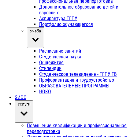
профессиональная переподготовка
Дополнительное образование детей и
взрослых
Аспирантура ТГПУ
Портфолио обучающегося
Учёба
Расписание занятий
Студенческая наука
Общежития
Стипендии
Студенческое телевидение - ТГПУ ТВ
Профориентация и трудоустройство
ОБРАЗОВАТЕЛЬНЫЕ ПРОГРАММЫ
НОКО
ЭИОС
Услуги
Повышение квалификации и профессиональная
переподготовка