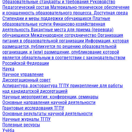
Образовательные стандарты и требования
Руководство
Педагогический состав
Материально-техническое обеспечение
и оснащенность образовательного процесса. Доступная среда
Стипендии и меры поддержки обучающихся
Платные
образовательные услуги
Финансово-хозяйственная
деятельность
Вакантные места для приема (перевода)
обучающихся
Международное сотрудничество
Организация
питания в образовательной организации
Информация, которая
размещается, публикуется по решению образовательной
организации, и (или) размещение, опубликование которой
является обязательным в соответствии с законодательством
Российской Федерации
Наука
Научное управление
Диссертационный совет
Аспирантура, докторантура ТГПУ, прикрепление для работы
над кандидатской диссертацией
Научные мероприятия: конференции, семинары
Основные направления научной деятельности
Грантовые исследования ТГПУ
Основные результаты научной деятельности
Научные журналы ТГПУ
Полезные ресурсы
Учёба