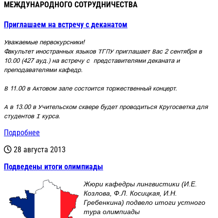
МЕЖДУНАРОДНОГО СОТРУДНИЧЕСТВА
Приглашаем на встречу с деканатом
Уважаемые первокурсники!
Факультет иностранных языков ТГПУ приглашает Вас 2 сентября в
10.00 (427 ауд.) на встречу с
представителями
деканата и
преподавателями кафедр.
В 11.00
в Актовом зале
состоится торжественный концерт.
А
в 13.00 в Учительском сквере будет проводиться
Кругосветка для
студентов I курса.
Подробнее
28 августа 2013
Подведены итоги олимпиады
Жюри кафедры лингвистики (И.Е.
Козлова, Ф.Л. Косицкая, И.Н.
Гребенкина) подвело итоги устного
тура олимпиады