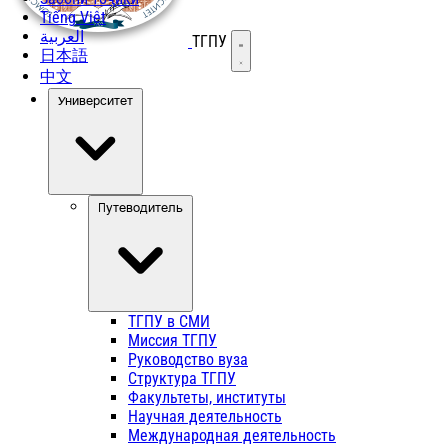
Tiếng Việt
العربية
ТГПУ
Открыть меню
日本語
中文
Университет
Путеводитель
ТГПУ в СМИ
Миссия ТГПУ
Руководство вуза
Структура ТГПУ
Факультеты, институты
Научная деятельность
Международная деятельность