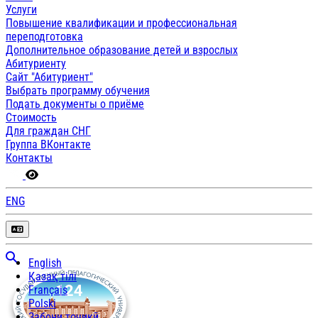
Услуги
Повышение квалификации и профессиональная
переподготовка
Дополнительное образование детей и взрослых
Абитуриенту
Сайт "Абитуриент"
Выбрать программу обучения
Подать документы о приёме
Стоимость
Для граждан СНГ
Группа ВКонтакте
Контакты
ENG
English
Қазақ тілі
Français
Polski
Забони тоҷикӣ