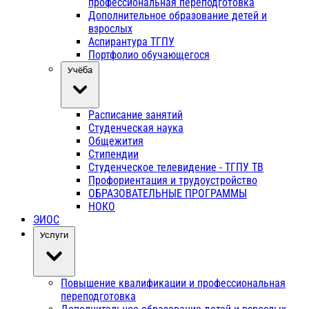
профессиональная переподготовка
Дополнительное образование детей и
взрослых
Аспирантура ТГПУ
Портфолио обучающегося
Учёба
Расписание занятий
Студенческая наука
Общежития
Стипендии
Студенческое телевидение - ТГПУ ТВ
Профориентация и трудоустройство
ОБРАЗОВАТЕЛЬНЫЕ ПРОГРАММЫ
НОКО
ЭИОС
Услуги
Повышение квалификации и профессиональная
переподготовка