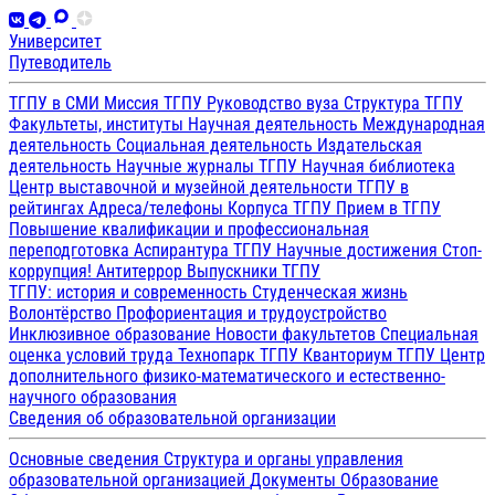
Университет
Путеводитель
ТГПУ в СМИ
Миссия ТГПУ
Руководство вуза
Структура ТГПУ
Факультеты, институты
Научная деятельность
Международная
деятельность
Социальная деятельность
Издательская
деятельность
Научные журналы ТГПУ
Научная библиотека
Центр выставочной и музейной деятельности
ТГПУ в
рейтингах
Адреса/телефоны
Корпуса ТГПУ
Прием в ТГПУ
Повышение квалификации и профессиональная
переподготовка
Аспирантура ТГПУ
Научные достижения
Стоп-
коррупция!
Антитеррор
Выпускники ТГПУ
ТГПУ: история и современность
Студенческая жизнь
Волонтёрство
Профориентация и трудоустройство
Инклюзивное образование
Новости факультетов
Специальная
оценка условий труда
Технопарк ТГПУ
Кванториум ТГПУ
Центр
дополнительного физико-математического и естественно-
научного образования
Сведения об образовательной организации
Основные сведения
Структура и органы управления
образовательной организацией
Документы
Образование