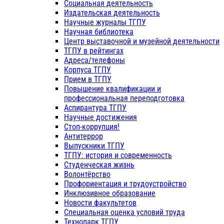
Социальная деятельность
Издательская деятельность
Научные журналы ТГПУ
Научная библиотека
Центр выставочной и музейной деятельности
ТГПУ в рейтингах
Адреса/телефоны
Корпуса ТГПУ
Прием в ТГПУ
Повышение квалификации и
профессиональная переподготовка
Аспирантура ТГПУ
Научные достижения
Стоп-коррупция!
Антитеррор
Выпускники ТГПУ
ТГПУ: история и современность
Студенческая жизнь
Волонтёрство
Профориентация и трудоустройство
Инклюзивное образование
Новости факультетов
Специальная оценка условий труда
Технопарк ТГПУ