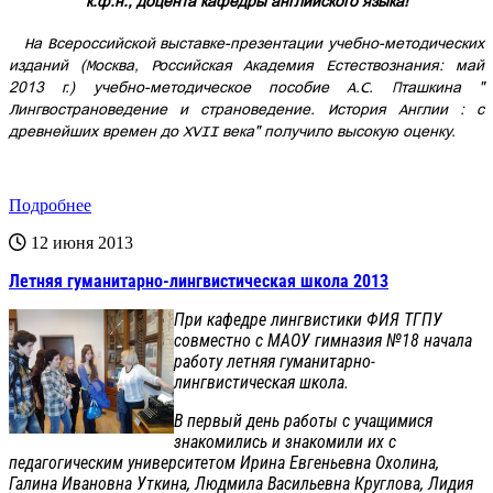
к.ф.н., доцента кафедры английского языка!
На Всероссийской выставке-презентации учебно-методических
изданий (Москва, Российская Академия Естествознания: май
2013 г.) учебно-методическое пособие А.С. Пташкина "
Лингвострановедение и страноведение. История Англии : с
древнейших времен до XVII века" получило высокую оценку.
Подробнее
12 июня 2013
Летняя гуманитарно-лингвистическая школа 2013
При кафедре лингвистики ФИЯ ТГПУ
совместно с МАОУ гимназия №18 начала
работу летняя гуманитарно-
лингвистическая школа.
В первый день работы с учащимися
знакомились и знакомили их с
педагогическим университетом Ирина Евгеньевна Охолина,
Галина Ивановна Уткина, Людмила Васильевна Круглова, Лидия