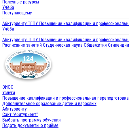
Полезные ресурсы
Учёба
Поступающему
Абитуриенту ТГПУ
Повышение квалификации и профессиональн
Учёба
Абитуриенту ТГПУ
Повышение квалификации и профессиональн
Расписание занятий
Студенческая наука
Общежития
Стипенди
ЭИОС
Услуги
Повышение квалификации и профессиональная переподготовка
Дополнительное образование детей и взрослых
Абитуриенту
Сайт "Абитуриент"
Выбрать программу обучения
Подать документы о приёме