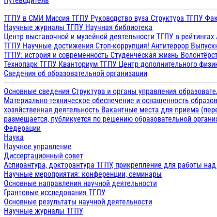
Путеводитель
ТГПУ в СМИ
Миссия ТГПУ
Руководство вуза
Структура ТГПУ
Фак
Научные журналы ТГПУ
Научная библиотека
Центр выставочной и музейной деятельности
ТГПУ в рейтингах
ТГПУ
Научные достижения
Стоп-коррупция!
Антитеррор
Выпуск
ТГПУ: история и современность
Студенческая жизнь
Волонтёрс
Технопарк ТГПУ
Кванториум ТГПУ
Центр дополнительного физик
Сведения об образовательной организации
Основные сведения
Структура и органы управления образоват
Материально-техническое обеспечение и оснащенность образов
хозяйственная деятельность
Вакантные места для приема (пе
размещается, публикуется по решению образовательной организ
Федерации
Наука
Научное управление
Диссертационный совет
Аспирантура, докторантура ТГПУ, прикрепление для работы на
Научные мероприятия: конференции, семинары
Основные направления научной деятельности
Грантовые исследования ТГПУ
Основные результаты научной деятельности
Научные журналы ТГПУ