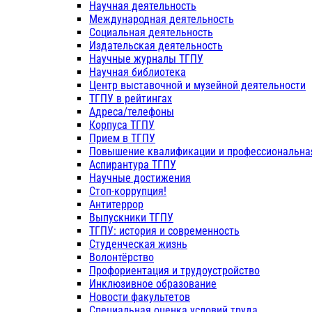
Научная деятельность
Международная деятельность
Социальная деятельность
Издательская деятельность
Научные журналы ТГПУ
Научная библиотека
Центр выставочной и музейной деятельности
ТГПУ в рейтингах
Адреса/телефоны
Корпуса ТГПУ
Прием в ТГПУ
Повышение квалификации и профессиональна
Аспирантура ТГПУ
Научные достижения
Стоп-коррупция!
Антитеррор
Выпускники ТГПУ
ТГПУ: история и современность
Студенческая жизнь
Волонтёрство
Профориентация и трудоустройство
Инклюзивное образование
Новости факультетов
Специальная оценка условий труда