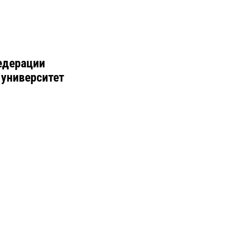
едерации
 университет