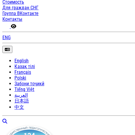
Стоимость
Для граждан СНГ
Группа ВКонтакте
Контакты
ENG
English
Қазақ тілі
Français
Polski
Забони тоҷикӣ
Tiếng Việt
العربية
日本語
中文