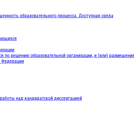
щенность образовательного процесса. Доступная среда
чающихся
низации
ся по решению образовательной организации, и (или) размещение
й Федерации
 работы над кандидатской диссертацией