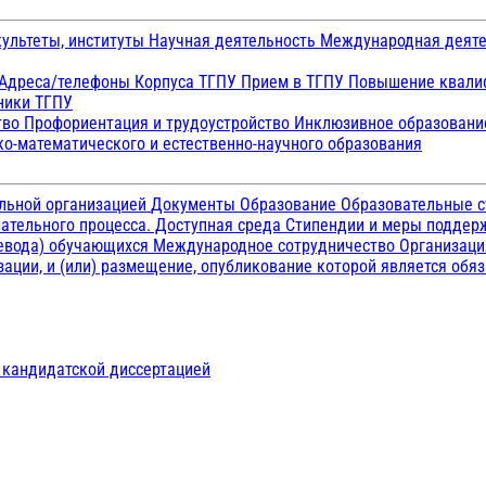
ультеты, институты
Научная деятельность
Международная деят
Адреса/телефоны
Корпуса ТГПУ
Прием в ТГПУ
Повышение квалиф
ники ТГПУ
тво
Профориентация и трудоустройство
Инклюзивное образован
о-математического и естественно-научного образования
ельной организацией
Документы
Образование
Образовательные с
ательного процесса. Доступная среда
Стипендии и меры подде
ревода) обучающихся
Международное сотрудничество
Организаци
ации, и (или) размещение, опубликование которой является обя
д кандидатской диссертацией