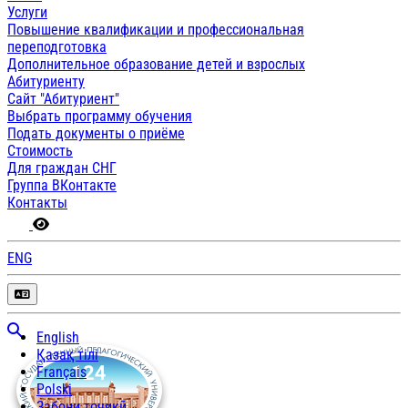
Услуги
Повышение квалификации и профессиональная
переподготовка
Дополнительное образование детей и взрослых
Абитуриенту
Сайт "Абитуриент"
Выбрать программу обучения
Подать документы о приёме
Стоимость
Для граждан СНГ
Группа ВКонтакте
Контакты
ENG
English
Қазақ тілі
Français
Polski
Забони тоҷикӣ