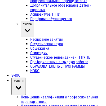
профессиональная переподготовка
Дополнительное образование детей и
взрослых
Аспирантура ТГПУ
Портфолио обучающегося
Учёба
Расписание занятий
Студенческая наука
Общежития
Стипендии
Студенческое телевидение - ТГПУ ТВ
Профориентация и трудоустройство
ОБРАЗОВАТЕЛЬНЫЕ ПРОГРАММЫ
НОКО
ЭИОС
Услуги
Повышение квалификации и профессиональная
переподготовка