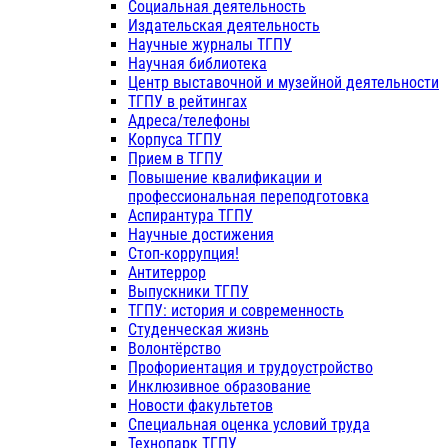
Социальная деятельность
Издательская деятельность
Научные журналы ТГПУ
Научная библиотека
Центр выставочной и музейной деятельности
ТГПУ в рейтингах
Адреса/телефоны
Корпуса ТГПУ
Прием в ТГПУ
Повышение квалификации и
профессиональная переподготовка
Аспирантура ТГПУ
Научные достижения
Стоп-коррупция!
Антитеррор
Выпускники ТГПУ
ТГПУ: история и современность
Студенческая жизнь
Волонтёрство
Профориентация и трудоустройство
Инклюзивное образование
Новости факультетов
Специальная оценка условий труда
Технопарк ТГПУ