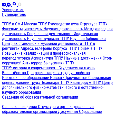
Университет
Путеводитель
ТГПУ в СМИ
Миссия ТГПУ
Руководство вуза
Структура ТГПУ
Факультеты, институты
Научная деятельность
Международная
деятельность
Социальная деятельность
Издательская
деятельность
Научные журналы ТГПУ
Научная библиотека
Центр выставочной и музейной деятельности
ТГПУ в
рейтингах
Адреса/телефоны
Корпуса ТГПУ
Прием в ТГПУ
Повышение квалификации и профессиональная
переподготовка
Аспирантура ТГПУ
Научные достижения
Стоп-
коррупция!
Антитеррор
Выпускники ТГПУ
ТГПУ: история и современность
Студенческая жизнь
Волонтёрство
Профориентация и трудоустройство
Инклюзивное образование
Новости факультетов
Специальная
оценка условий труда
Технопарк ТГПУ
Кванториум ТГПУ
Центр
дополнительного физико-математического и естественно-
научного образования
Сведения об образовательной организации
Основные сведения
Структура и органы управления
образовательной организацией
Документы
Образование