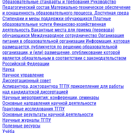
Образовательные стандарты и требования
Руководство
Педагогический состав
Материально-техническое обеспечение
и оснащенность образовательного процесса. Доступная среда
Стипендии и меры поддержки обучающихся
Платные
образовательные услуги
Финансово-хозяйственная
деятельность
Вакантные места для приема (перевода)
обучающихся
Международное сотрудничество
Организация
питания в образовательной организации
Информация, которая
размещается, публикуется по решению образовательной
организации, и (или) размещение, опубликование которой
является обязательным в соответствии с законодательством
Российской Федерации
Наука
Научное управление
Диссертационный совет
Аспирантура, докторантура ТГПУ, прикрепление для работы
над кандидатской диссертацией
Научные мероприятия: конференции, семинары
Основные направления научной деятельности
Грантовые исследования ТГПУ
Основные результаты научной деятельности
Научные журналы ТГПУ
Полезные ресурсы
Учёба