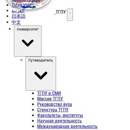
Tiếng Việt
العربية
ТГПУ
Открыть меню
日本語
中文
Университет
Путеводитель
ТГПУ в СМИ
Миссия ТГПУ
Руководство вуза
Структура ТГПУ
Факультеты, институты
Научная деятельность
Международная деятельность