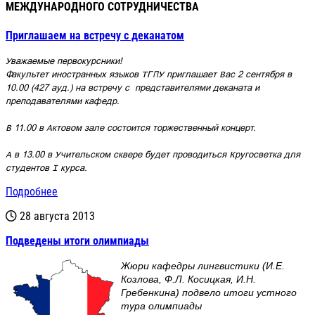
МЕЖДУНАРОДНОГО СОТРУДНИЧЕСТВА
Приглашаем на встречу с деканатом
Уважаемые первокурсники!
Факультет иностранных языков ТГПУ приглашает Вас 2 сентября в
10.00 (427 ауд.) на встречу с
представителями
деканата и
преподавателями кафедр.
В 11.00
в Актовом зале
состоится торжественный концерт.
А
в 13.00 в Учительском сквере будет проводиться
Кругосветка для
студентов I курса.
Подробнее
28 августа 2013
Подведены итоги олимпиады
Жюри кафедры лингвистики (И.Е.
Козлова, Ф.Л. Косицкая, И.Н.
Гребенкина) подвело итоги устного
тура олимпиады