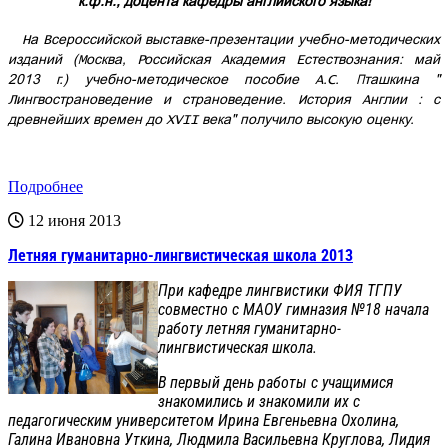
к.ф.н., доцента кафедры английского языка!
На Всероссийской выставке-презентации учебно-методических
изданий (Москва, Российская Академия Естествознания: май
2013 г.) учебно-методическое пособие А.С. Пташкина "
Лингвострановедение и страноведение. История Англии : с
древнейших времен до XVII века" получило высокую оценку.
Подробнее
12 июня 2013
Летняя гуманитарно-лингвистическая школа 2013
При кафедре лингвистики ФИЯ ТГПУ
совместно с МАОУ гимназия №18 начала
работу летняя гуманитарно-
лингвистическая школа.
В первый день работы с учащимися
знакомились и знакомили их с
педагогическим университетом Ирина Евгеньевна Охолина,
Галина Ивановна Уткина, Людмила Васильевна Круглова, Лидия