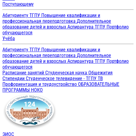
Поступающему
Абитуриенту ТГПУ
Повышение квалификации и
профессиональная переподготовка
Дополнительное
образование детей и взрослых
Аспирантура ТГПУ
Портфолио
обучающегося
Учёба
Абитуриенту ТГПУ
Повышение квалификации и
профессиональная переподготовка
Дополнительное
образование детей и взрослых
Аспирантура ТГПУ
Портфолио
обучающегося
Расписание занятий
Студенческая наука
Общежития
Стипендии
Студенческое телевидение - ТГПУ ТВ
Профориентация и трудоустройство
ОБРАЗОВАТЕЛЬНЫЕ
ПРОГРАММЫ
НОКО
ЭИОС