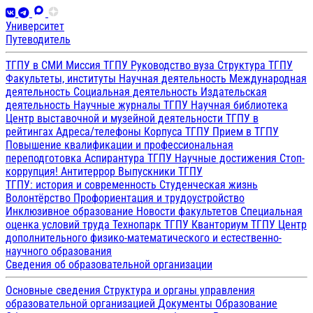
Университет
Путеводитель
ТГПУ в СМИ
Миссия ТГПУ
Руководство вуза
Структура ТГПУ
Факультеты, институты
Научная деятельность
Международная
деятельность
Социальная деятельность
Издательская
деятельность
Научные журналы ТГПУ
Научная библиотека
Центр выставочной и музейной деятельности
ТГПУ в
рейтингах
Адреса/телефоны
Корпуса ТГПУ
Прием в ТГПУ
Повышение квалификации и профессиональная
переподготовка
Аспирантура ТГПУ
Научные достижения
Стоп-
коррупция!
Антитеррор
Выпускники ТГПУ
ТГПУ: история и современность
Студенческая жизнь
Волонтёрство
Профориентация и трудоустройство
Инклюзивное образование
Новости факультетов
Специальная
оценка условий труда
Технопарк ТГПУ
Кванториум ТГПУ
Центр
дополнительного физико-математического и естественно-
научного образования
Сведения об образовательной организации
Основные сведения
Структура и органы управления
образовательной организацией
Документы
Образование