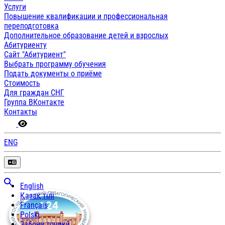
Услуги
Повышение квалификации и профессиональная
переподготовка
Дополнительное образование детей и взрослых
Абитуриенту
Сайт "Абитуриент"
Выбрать программу обучения
Подать документы о приёме
Стоимость
Для граждан СНГ
Группа ВКонтакте
Контакты
ENG
English
Қазақ тілі
Français
Polski
Забони тоҷикӣ