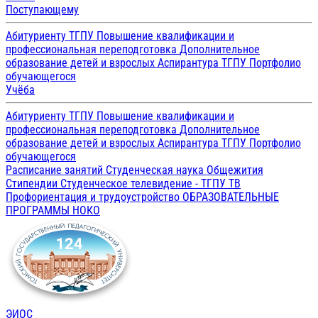
Поступающему
Абитуриенту ТГПУ
Повышение квалификации и
профессиональная переподготовка
Дополнительное
образование детей и взрослых
Аспирантура ТГПУ
Портфолио
обучающегося
Учёба
Абитуриенту ТГПУ
Повышение квалификации и
профессиональная переподготовка
Дополнительное
образование детей и взрослых
Аспирантура ТГПУ
Портфолио
обучающегося
Расписание занятий
Студенческая наука
Общежития
Стипендии
Студенческое телевидение - ТГПУ ТВ
Профориентация и трудоустройство
ОБРАЗОВАТЕЛЬНЫЕ
ПРОГРАММЫ
НОКО
ЭИОС