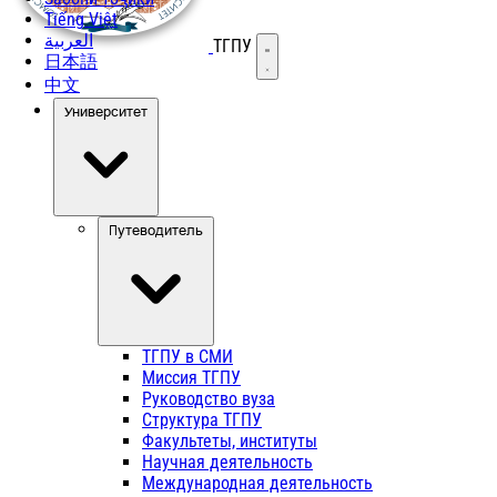
Tiếng Việt
العربية
ТГПУ
Открыть меню
日本語
中文
Университет
Путеводитель
ТГПУ в СМИ
Миссия ТГПУ
Руководство вуза
Структура ТГПУ
Факультеты, институты
Научная деятельность
Международная деятельность