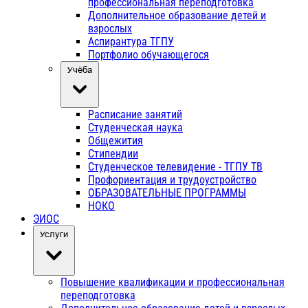
профессиональная переподготовка
Дополнительное образование детей и
взрослых
Аспирантура ТГПУ
Портфолио обучающегося
Учёба
Расписание занятий
Студенческая наука
Общежития
Стипендии
Студенческое телевидение - ТГПУ ТВ
Профориентация и трудоустройство
ОБРАЗОВАТЕЛЬНЫЕ ПРОГРАММЫ
НОКО
ЭИОС
Услуги
Повышение квалификации и профессиональная
переподготовка