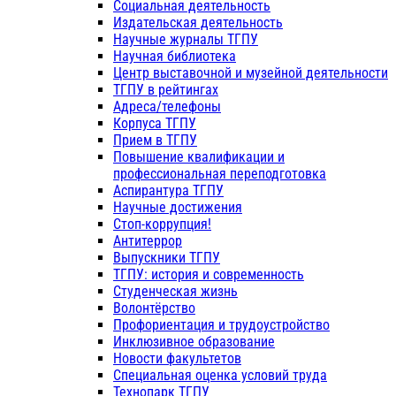
Социальная деятельность
Издательская деятельность
Научные журналы ТГПУ
Научная библиотека
Центр выставочной и музейной деятельности
ТГПУ в рейтингах
Адреса/телефоны
Корпуса ТГПУ
Прием в ТГПУ
Повышение квалификации и
профессиональная переподготовка
Аспирантура ТГПУ
Научные достижения
Стоп-коррупция!
Антитеррор
Выпускники ТГПУ
ТГПУ: история и современность
Студенческая жизнь
Волонтёрство
Профориентация и трудоустройство
Инклюзивное образование
Новости факультетов
Специальная оценка условий труда
Технопарк ТГПУ