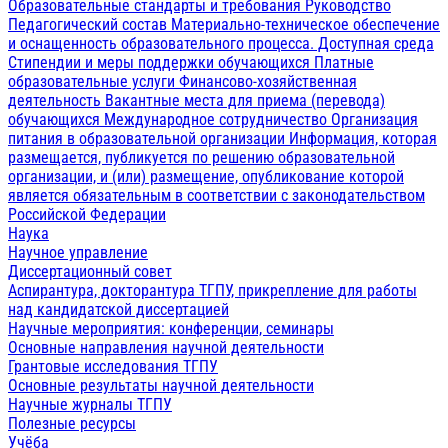
Образовательные стандарты и требования
Руководство
Педагогический состав
Материально-техническое обеспечение
и оснащенность образовательного процесса. Доступная среда
Стипендии и меры поддержки обучающихся
Платные
образовательные услуги
Финансово-хозяйственная
деятельность
Вакантные места для приема (перевода)
обучающихся
Международное сотрудничество
Организация
питания в образовательной организации
Информация, которая
размещается, публикуется по решению образовательной
организации, и (или) размещение, опубликование которой
является обязательным в соответствии с законодательством
Российской Федерации
Наука
Научное управление
Диссертационный совет
Аспирантура, докторантура ТГПУ, прикрепление для работы
над кандидатской диссертацией
Научные мероприятия: конференции, семинары
Основные направления научной деятельности
Грантовые исследования ТГПУ
Основные результаты научной деятельности
Научные журналы ТГПУ
Полезные ресурсы
Учёба